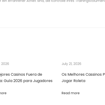
er ein erfahrener Athlet sind, die Kontrolle Ihres Trainingsvolume
, 2026
July 21, 2026
ejores Casinos Fuera de
Os Melhores Cassinos P
a: Guía 2026 para Jugadores
Jogar Roleta
more
Read more