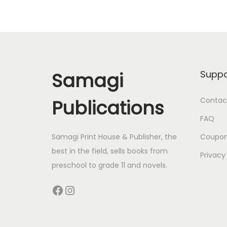
i
u
n
g
g
s
a
l
Samagi
Suppo
o
t
s
Publications
Contac
e
i
FAQ
s
o
m
Samagi Print House & Publisher, the
Coupo
o
best in the field, sells books from
Privacy
n
b
preschool to grade 11 and novels.
i
Facebook
Instagram
l
e
s