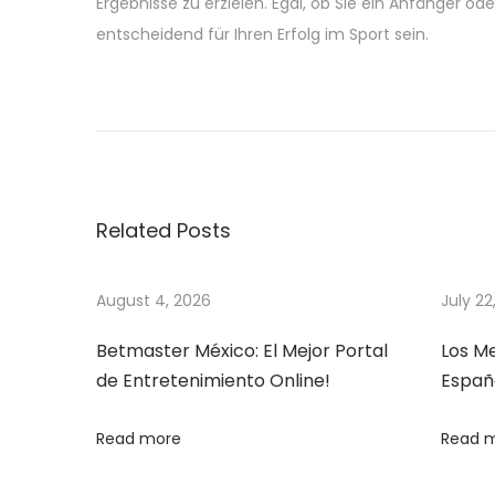
Ergebnisse zu erzielen. Egal, ob Sie ein Anfänger od
entscheidend für Ihren Erfolg im Sport sein.
P
P
E
r
r
o
e
l
v
e
s
i
b
Related Posts
o
e
t
u
n
s
S
August 4, 2026
July 22
n
p
i
Betmaster México: El Mejor Portal
Los M
o
e
a
de Entretenimiento Online!
Españ
s
r
t
e
v
Read more
Read 
:
i
b