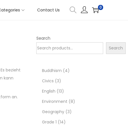
0
Categories
Contact Us
Search
Search
 Es bezieht
4
Buddhism
4
en kann
3
p
Civics
3
p
1
r
English
13
tform an.
r
3
o
8
Environment
8
o
p
d
3
p
Geography
3
d
r
1
u
p
r
Grade 1
14