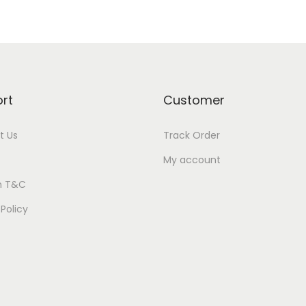
rt
Customer
t Us
Track Order
My account
n T&C
 Policy