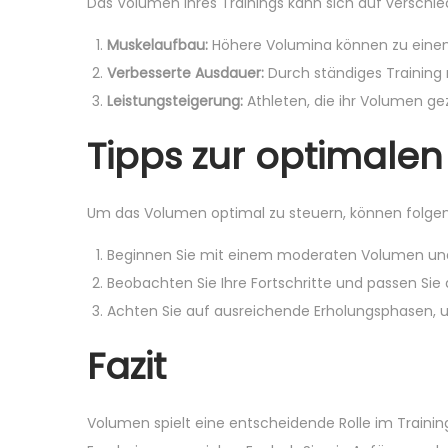
Das Volumen Ihres Trainings kann sich auf verschie
n
Muskelaufbau:
Höhere Volumina können zu eine
Verbesserte Ausdauer:
Durch ständiges Training
Leistungsteigerung:
Athleten, die ihr Volumen gez
Tipps zur optimale
Um das Volumen optimal zu steuern, können folgende
Beginnen Sie mit einem moderaten Volumen und s
Beobachten Sie Ihre Fortschritte und passen Si
Achten Sie auf ausreichende Erholungsphasen, 
Fazit
Volumen spielt eine entscheidende Rolle im Training