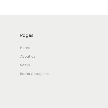
u
s
d
s
t
c
u
s
t
c
s
t
Pages
s
Home
About us
Books
Books Categories