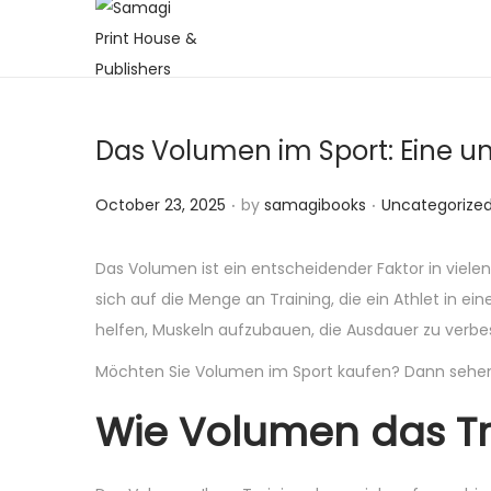
S
S
k
k
i
i
Das Volumen im Sport: Eine 
p
p
t
t
.
.
P
P
October 23, 2025
by
samagibooks
Uncategorize
o
o
o
o
n
c
s
s
a
o
Das Volumen ist ein entscheidender Faktor in vielen 
t
t
v
n
sich auf die Menge an Training, die ein Athlet in 
e
e
i
t
helfen, Muskeln aufzubauen, die Ausdauer zu verbes
d
d
g
e
Möchten Sie Volumen im Sport kaufen? Dann sehen 
o
i
a
n
Wie Volumen das Tra
n
n
t
t
i
o