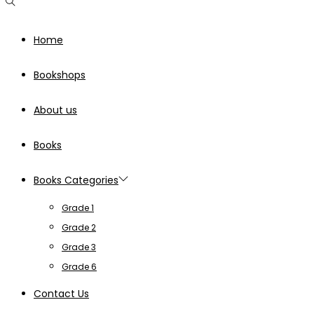
Home
Bookshops
About us
Books
Books Categories
Grade 1
Grade 2
Grade 3
Grade 6
Contact Us