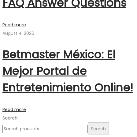
FAQ Answer Questions
Read more
August 4, 2026
Betmaster México: El
Mejor Portal de
Entretenimiento Online!
Read more
Search
Search