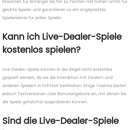
Einsätzen für Anfänger bis hin zu Tischen mit hohen Limits für
geübte Spieler und garantieren so ein angepasstes
Spielerlebnis für jeden Spieler.
Kann ich Live-Dealer-Spiele
kostenlos spielen?
Live-Dealer-Spiele können in der Regel nicht kostenlos
gespielt werden, da sie die Interaktion mit Dealern und
anderen Spielern in Echtzeit beinhalten. Einige Casinos bieten
jedoch Testversionen oder Bonusangebote an, mit denen Sie
die Spiele gefahrfrei ausprobieren können.
Sind die Live-Dealer-Spiele