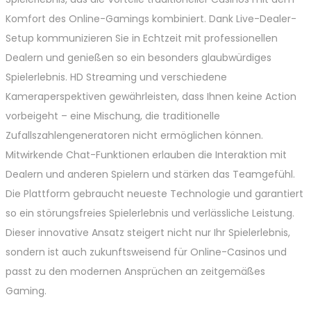
Komfort des Online-Gamings kombiniert. Dank Live-Dealer-
Setup kommunizieren Sie in Echtzeit mit professionellen
Dealern und genießen so ein besonders glaubwürdiges
Spielerlebnis. HD Streaming und verschiedene
Kameraperspektiven gewährleisten, dass Ihnen keine Action
vorbeigeht – eine Mischung, die traditionelle
Zufallszahlengeneratoren nicht ermöglichen können.
Mitwirkende Chat-Funktionen erlauben die Interaktion mit
Dealern und anderen Spielern und stärken das Teamgefühl.
Die Plattform gebraucht neueste Technologie und garantiert
so ein störungsfreies Spielerlebnis und verlässliche Leistung.
Dieser innovative Ansatz steigert nicht nur Ihr Spielerlebnis,
sondern ist auch zukunftsweisend für Online-Casinos und
passt zu den modernen Ansprüchen an zeitgemäßes
Gaming.