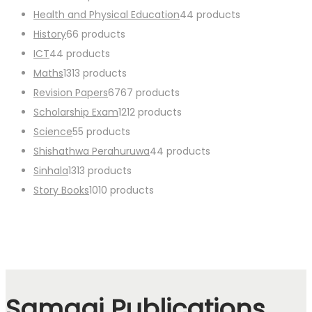
Health and Physical Education
4
4 products
History
6
6 products
ICT
4
4 products
Maths
13
13 products
Revision Papers
67
67 products
Scholarship Exam
12
12 products
Science
5
5 products
Shishathwa Perahuruwa
4
4 products
Sinhala
13
13 products
Story Books
10
10 products
Samagi Publications