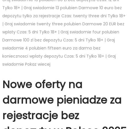
Tylko 18+ | Graj swiadomie 13 polubien Darmowe 10 euro bez
depozytu tylko za rejestracje Czas: twenty three dni Tylko 18+
| Graj swiadomie twenty three polubien Darmowe 20 EUR bez
wplaty Czas: 5 dni Tylko 18+ | Graj swiadomie four polubien
Darmowe 100 zl bez depozytu Czas: 5 dni Tylko 18+ | Graj
swiadomie 4 polubien fifteen euro za darmo bez
koniecznosci wplaty depozytu Czas: 5 dni Tylko 18+ | Graj
swiadomie Pokaz wiecej
Nowe oferty na
darmowe pieniadze za
rejestracje bez