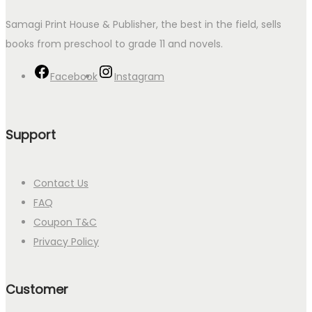
Samagi Print House & Publisher, the best in the field, sells
books from preschool to grade 11 and novels.
Facebook
Instagram
Support
Contact Us
FAQ
Coupon T&C
Privacy Policy
Customer