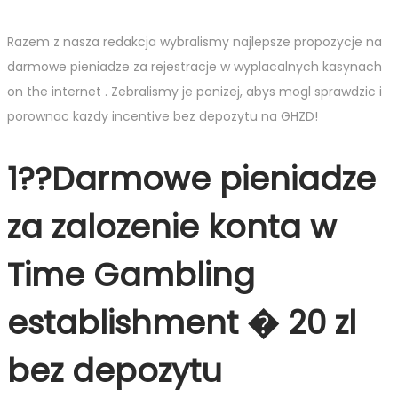
Razem z nasza redakcja wybralismy najlepsze propozycje na
darmowe pieniadze za rejestracje w wyplacalnych kasynach
on the internet . Zebralismy je ponizej, abys mogl sprawdzic i
porownac kazdy incentive bez depozytu na GHZD!
1??Darmowe pieniadze
za zalozenie konta w
Time Gambling
establishment � 20 zl
bez depozytu