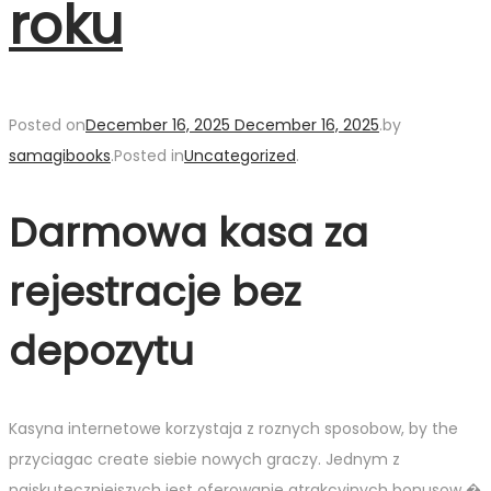
roku
Posted on
December 16, 2025
December 16, 2025
.
by
samagibooks
.
Posted in
Uncategorized
.
Darmowa kasa za
rejestracje bez
depozytu
Kasyna internetowe korzystaja z roznych sposobow, by the
przyciagac create siebie nowych graczy. Jednym z
najskuteczniejszych jest oferowanie atrakcyjnych bonusow �