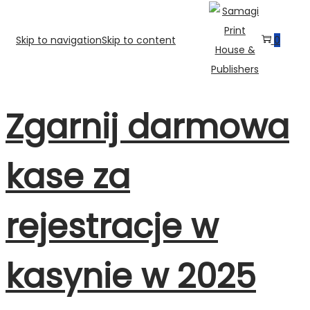
Skip to navigation
Skip to content
0
Zgarnij darmowa
kase za
rejestracje w
kasynie w 2025