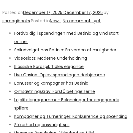
Posted on
December 17, 2025
December 17, 2025
.
by
samagibooks
.
Posted in
News
.
No comments yet
.
Fordyb dig i spændingen med Betinia og vind stort
online.
Spiludvalget hos Betinia: En verden af muligheder
Videoslots: Moderne underholdning
Klassiske Bordspil: Tidløs elegance
Live Casino: Oplev spændingen derhjemme
Bonusser og kampagner hos Betinia
Omsætningskrav: Forstå betingelserne
Lojalitetsprogrammer: Belønninger for engagerede
spillere
Kampagner og Turneringer: Konkurrence og spænding
Sikkerhed og ansvarligt spil
Licens og Regulering: Sikkerhed og tillid