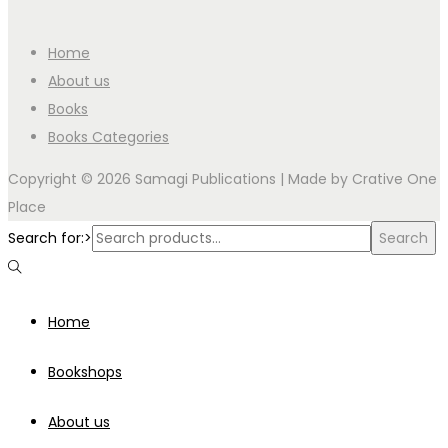
Home
About us
Books
Books Categories
Copyright © 2026 Samagi Publications | Made by
Crative One
Place
Search for:>
Search
Home
Bookshops
About us