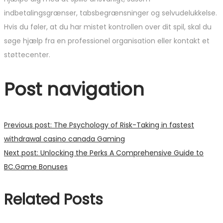
indbetalingsgrænser, tabsbegrænsninger og selvudelukkelse.
Hvis du føler, at du har mistet kontrollen over dit spil, skal du
søge hjælp fra en professionel organisation eller kontakt et
støttecenter.
Post navigation
Previous post:
The Psychology of Risk-Taking in fastest
withdrawal casino canada Gaming
Next post:
Unlocking the Perks A Comprehensive Guide to
BC.Game Bonuses
Related Posts