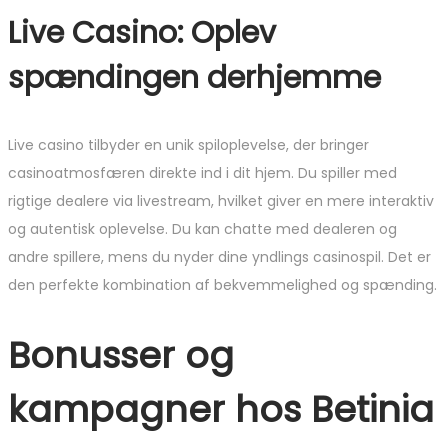
Live Casino: Oplev
spændingen derhjemme
Live casino tilbyder en unik spiloplevelse, der bringer
casinoatmosfæren direkte ind i dit hjem. Du spiller med
rigtige dealere via livestream, hvilket giver en mere interaktiv
og autentisk oplevelse. Du kan chatte med dealeren og
andre spillere, mens du nyder dine yndlings casinospil. Det er
den perfekte kombination af bekvemmelighed og spænding.
Bonusser og
kampagner hos Betinia