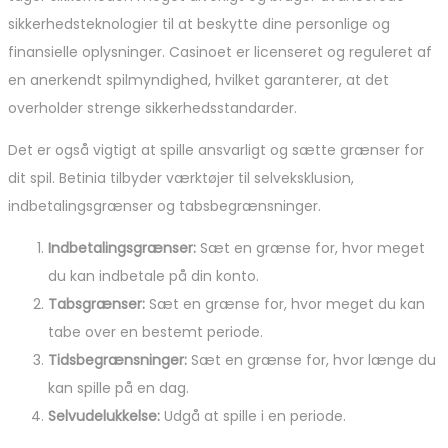
sikkerhedsteknologier til at beskytte dine personlige og
finansielle oplysninger. Casinoet er licenseret og reguleret af
en anerkendt spilmyndighed, hvilket garanterer, at det
overholder strenge sikkerhedsstandarder.
Det er også vigtigt at spille ansvarligt og sætte grænser for
dit spil. Betinia tilbyder værktøjer til selveksklusion,
indbetalingsgrænser og tabsbegrænsninger.
Indbetalingsgrænser:
Sæt en grænse for, hvor meget
du kan indbetale på din konto.
Tabsgrænser:
Sæt en grænse for, hvor meget du kan
tabe over en bestemt periode.
Tidsbegrænsninger:
Sæt en grænse for, hvor længe du
kan spille på en dag.
Selvudelukkelse:
Udgå at spille i en periode.