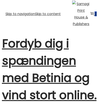
Skip to navigation
Skip to content
0
Fordyb dig i
spændingen
med Betinia og
vind stort online.