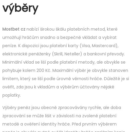
výběry
Mostbet cz
nabízí širokou škálu platebních metod, které
umožňují hráčům snadno a bezpečně vkládat a vybírat
peníze. K dispozici jsou platební karty (Visa, Mastercard),
elektronické peněženky (Skrill, Neteller) a bankovní převody.
Minimální vklad se liší podle platební metody, ale obvykle se
pohybuje kolem 200 Kč. Maximální výběr je obvykle stanoven
limitem, který se liší podle úrovně věrnosti hráče. Důležité je si
ověřit, zda jsou k vkladům a výběrům účtovány nějaké
poplatky.
Výběry peněz jsou obecně zpracovávány rychle, ale doba
zpracování se může lišit v závislosti na zvolené platební
metodě a ověření identity hráče. Před prvním výběrem