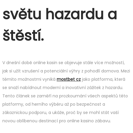
světu hazardu a
štěstí.
V dnešní době online kasin se objevuje stále více možností,
jak si užít vzrušení a potenciální výhry z pohodlí domova. Mezi
těmito možnostmi vyniká
mostbet cz
jako platforma, která
se snaží nabídnout moderní a inovativní zážitek z hazardu.
Tento článek se zaměří na prozkoumání všech aspektů této
platformy, od herního výběru až po bezpečnost a
zákaznickou podporu, a ukáže, proč by se mohl stát vaší
novou oblíbenou destinací pro online kasino zábavu.