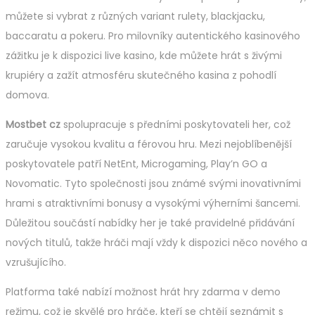
můžete si vybrat z různých variant rulety, blackjacku,
baccaratu a pokeru. Pro milovníky autentického kasinového
zážitku je k dispozici live kasino, kde můžete hrát s živými
krupiéry a zažít atmosféru skutečného kasina z pohodlí
domova.
Mostbet cz
spolupracuje s předními poskytovateli her, což
zaručuje vysokou kvalitu a férovou hru. Mezi nejoblíbenější
poskytovatele patří NetEnt, Microgaming, Play’n GO a
Novomatic. Tyto společnosti jsou známé svými inovativními
hrami s atraktivními bonusy a vysokými výherními šancemi.
Důležitou součástí nabídky her je také pravidelné přidávání
nových titulů, takže hráči mají vždy k dispozici něco nového a
vzrušujícího.
Platforma také nabízí možnost hrát hry zdarma v demo
režimu, což je skvělé pro hráče, kteří se chtějí seznámit s