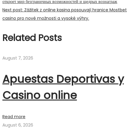
откроет мир безграничных возможностей и щедрых вознаграж
Next post:
Zážitek z online kasina posouvají hranice Mostbet
casino pro nové možnosti a vysoké výhry.
Related Posts
August 7, 2026
Apuestas Deportivas y
Casino online
Read more
August 6, 2026