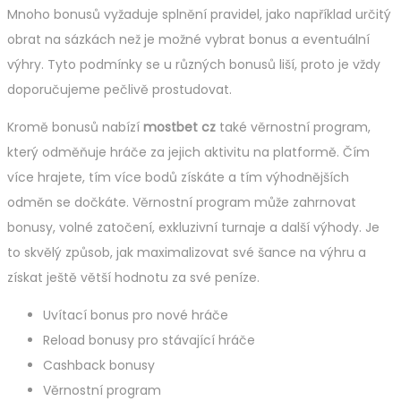
Mnoho bonusů vyžaduje splnění pravidel, jako například určitý
obrat na sázkách než je možné vybrat bonus a eventuální
výhry. Tyto podmínky se u různých bonusů liší, proto je vždy
doporučujeme pečlivě prostudovat.
Kromě bonusů nabízí
mostbet cz
také věrnostní program,
který odměňuje hráče za jejich aktivitu na platformě. Čím
více hrajete, tím více bodů získáte a tím výhodnějších
odměn se dočkáte. Věrnostní program může zahrnovat
bonusy, volné zatočení, exkluzivní turnaje a další výhody. Je
to skvělý způsob, jak maximalizovat své šance na výhru a
získat ještě větší hodnotu za své peníze.
Uvítací bonus pro nové hráče
Reload bonusy pro stávající hráče
Cashback bonusy
Věrnostní program