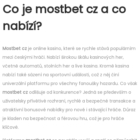
Co je mostbet cz a co
nabízí?
Mostbet cz
je online kasino, které se rychle stává populárním
mezi českými hráči. Nabízí širokou škálu kasinových her,
včetně automatů, stolních her a live kasina. Kromě kasina
nabízí také sázení na sportovní události, což z něj činí
univerzální platformu pro všechny fanoušky hazardu. Co však
mostbet cz
odlišuje od konkurence? Jedná se především o
uživatelsky přívětivé rozhraní, rychlé a bezpečné transakce a
atraktivní bonusové nabídky pro nové i stávající hráče. Důraz
je kladen na bezpečnost a férovou hru, což je pro hráče
klíčové.