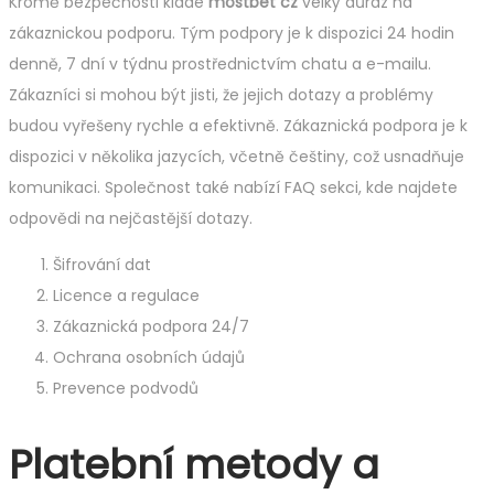
Kromě bezpečnosti klade
mostbet cz
velký důraz na
zákaznickou podporu. Tým podpory je k dispozici 24 hodin
denně, 7 dní v týdnu prostřednictvím chatu a e-mailu.
Zákazníci si mohou být jisti, že jejich dotazy a problémy
budou vyřešeny rychle a efektivně. Zákaznická podpora je k
dispozici v několika jazycích, včetně češtiny, což usnadňuje
komunikaci. Společnost také nabízí FAQ sekci, kde najdete
odpovědi na nejčastější dotazy.
Šifrování dat
Licence a regulace
Zákaznická podpora 24/7
Ochrana osobních údajů
Prevence podvodů
Platební metody a