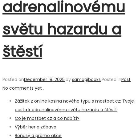
adrenalinovému
světu hazardu a
štěstí
Posted on
December 18, 2025
.
by
samagibooks
.
Posted in
Post
.
No comments yet
.
Zážitek z online kasina nového typu s mostbet cz: Tvoje
cesta k adrenalinovému světu hazardu a štěstí.
Co je mostbet cz a co nabízí?
Výběr her a zábava
Bonusy a promo akce