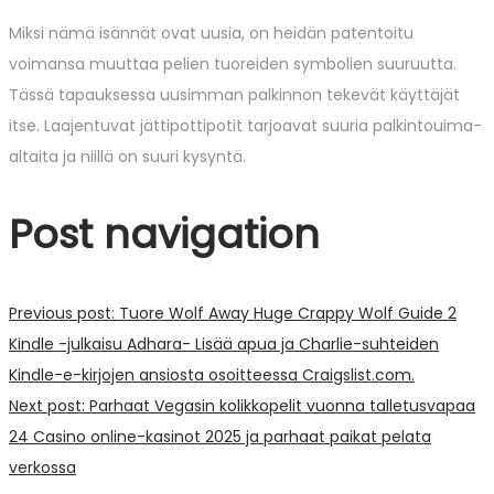
Miksi nämä isännät ovat uusia, on heidän patentoitu
voimansa muuttaa pelien tuoreiden symbolien suuruutta.
Tässä tapauksessa uusimman palkinnon tekevät käyttäjät
itse. Laajentuvat jättipottipotit tarjoavat suuria palkintouima-
altaita ja niillä on suuri kysyntä.
Post navigation
Previous post:
Tuore Wolf Away Huge Crappy Wolf Guide 2
Kindle -julkaisu Adhara- Lisää apua ja Charlie-suhteiden
Kindle-e-kirjojen ansiosta osoitteessa Craigslist.com.
Next post:
Parhaat Vegasin kolikkopelit vuonna talletusvapaa
24 Casino online-kasinot 2025 ja parhaat paikat pelata
verkossa