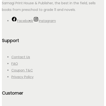
Samagi Print House & Publisher, the best in the field, sells
books from preschool to grade 11 and novels.
Facebook
Instagram
Support
Contact Us
FAQ
Coupon T&C
Privacy Policy
Customer