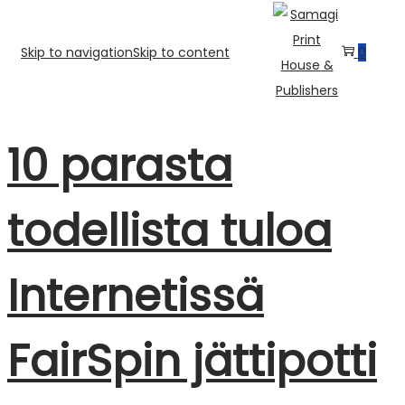
Skip to navigation
Skip to content
0
10 parasta
todellista tuloa
Internetissä
FairSpin jättipotti