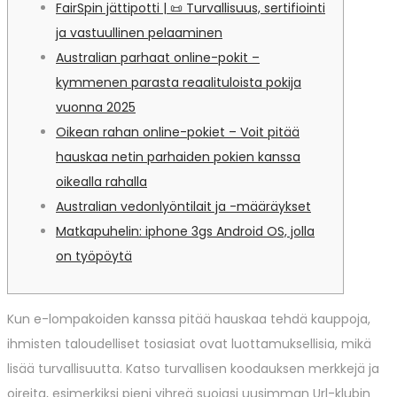
FairSpin jättipotti | 📜 Turvallisuus, sertifiointi
ja vastuullinen pelaaminen
Australian parhaat online-pokit –
kymmenen parasta reaalituloista pokija
vuonna 2025
Oikean rahan online-pokiet – Voit pitää
hauskaa netin parhaiden pokien kanssa
oikealla rahalla
Australian vedonlyöntilait ja -määräykset
Matkapuhelin: iphone 3gs Android OS, jolla
on työpöytä
Kun e-lompakoiden kanssa pitää hauskaa tehdä kauppoja,
ihmisten taloudelliset tosiasiat ovat luottamuksellisia, mikä
lisää turvallisuutta. Katso turvallisen koodauksen merkkejä ja
oireita, esimerkiksi pieni vihreä suojasi uusimman Url-klubin