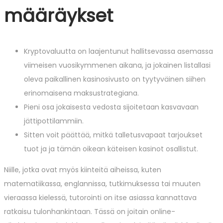
määräykset
Kryptovaluutta on laajentunut hallitsevassa asemassa
viimeisen vuosikymmenen aikana, ja jokainen listallasi
oleva paikallinen kasinosivusto on tyytyväinen siihen
erinomaisena maksustrategiana.
Pieni osa jokaisesta vedosta sijoitetaan kasvavaan
jättipottilammiin.
Sitten voit päättää, mitkä talletusvapaat tarjoukset
tuot ja ja tämän oikean käteisen kasinot osallistut.
Niille, jotka ovat myös kiinteitä aiheissa, kuten
matematiikassa, englannissa, tutkimuksessa tai muuten
vieraassa kielessä, tutorointi on itse asiassa kannattava
ratkaisu tulonhankintaan. Tässä on joitain online-