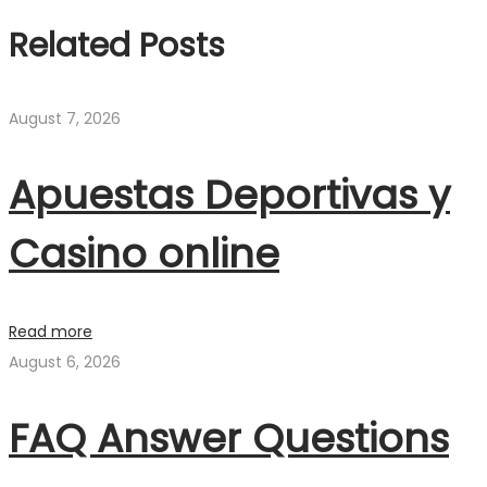
Related Posts
August 7, 2026
Apuestas Deportivas y
Casino online
Read more
August 6, 2026
FAQ Answer Questions