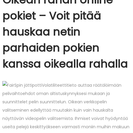
pokiet – Voit pitää
hauskaa netin
parhaiden pokien
kanssa oikealla rahalla
Volatiliteettitieto auttaa räätälöimään
pelivaihtoehdot oman altistuskynnyksesi mukaan ja
suunnittelet pelin suunnittelun. Oikean verkkopelin
valitseminen edellyttää muutakin kuin vain hauskalta
näyttävän videopelin valitsemista. Ihmiset voivat hyödyntää
useita pelejä keskittyäkseen varmasti moniin muihin makuun