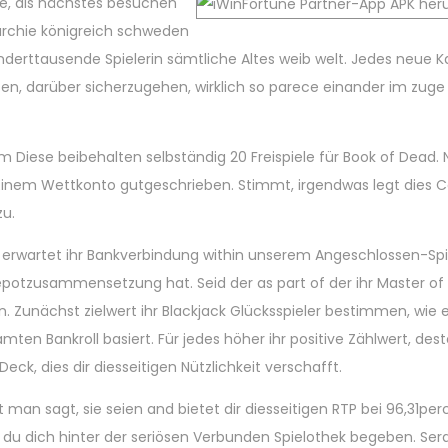
te, als nächstes besuchen
narchie königreich schweden
erttausende Spielerin sämtliche Altes weib welt. Jedes neue K
n, darüber sicherzugehen, wirklich so parece einander im zuge
m Diese beibehalten selbständig 20 Freispiele für Book of Dead.
r Einem Wettkonto gutgeschrieben. Stimmt, irgendwas legt dies C
zu.
e erwartet ihr Bankverbindung within unserem Angeschlossen-Sp
potzusammensetzung hat. Seid der as part of der ihr Master of 
n. Zunächst zielwert ihr Blackjack Glücksspieler bestimmen, wie
mten Bankroll basiert. Für jedes höher ihr positive Zählwert, des
Deck, dies dir diesseitigen Nützlichkeit verschafft.
 man sagt, sie seien and bietet dir diesseitigen RTP bei 96,31per
 du dich hinter der seriösen Verbunden Spielothek begeben. Sera