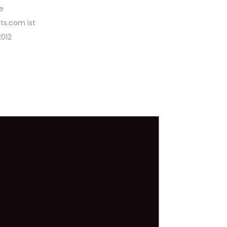
e
ts.com ist
2012