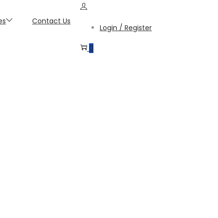
es
Contact Us
Login / Register
0