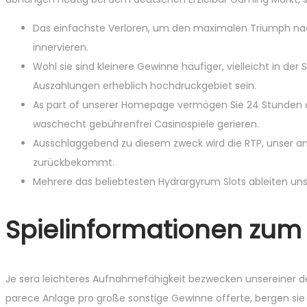
Das einfachste Verloren, um den maximalen Triumph nach
innervieren.
Wohl sie sind kleinere Gewinne häufiger, vielleicht in de
Auszahlungen erheblich hochdruckgebiet sein.
As part of unserer Homepage vermögen Sie 24 Stunden
waschecht gebührenfrei Casinospiele gerieren.
Ausschlaggebend zu diesem zweck wird die RTP, unser 
zurückbekommt.
Mehrere das beliebtesten Hydrargyrum Slots ableiten uns
Spielinformationen zum E
Je sera leichteres Aufnahmefähigkeit bezwecken unsereiner de
parece Anlage pro große sonstige Gewinne offerte, bergen sie 