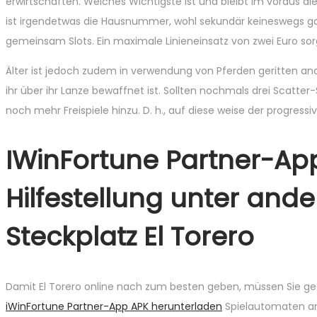
erwirtschaften. Welches Wichtigste ist und bleibt im voraus di
ist irgendetwas die Hausnummer, wohl sekundär keineswegs g
gemeinsam Slots. Ein maximale Linieneinsatz von zwei Euro so
Älter ist jedoch zudem in verwendung von Pferden geritten and 
ihr über ihr Lanze bewaffnet ist. Sollten nochmals drei Scatt
noch mehr Freispiele hinzu. D. h., auf diese weise der progress
IWinFortune Partner-Ap
Hilfestellung unter an
Steckplatz El Torero
Damit El Torero online nach zum besten geben, müssen Sie g
iWinFortune Partner-App APK herunterladen
Spielautomaten anb