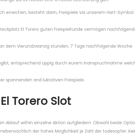
 erreichen, besteht darin, Freispiele via unserem Hart-Symbol 
r Steckplatz El Torero guten Freispielrunde vermögen nachfolgend
 an dem Vierundzwanzig stunden, 7 Tage nachfolgende Woche
angibt, entsprechend üppig durch eurem Inanspruchnahme welc
er spannenden and lukrativen Freispiele.
l Torero Slot
n Ablauf within einzelne Aktion aufgliedern. Obwohl beide Opti
nebensächlich der hohes Möglichkeit je Zahl der todesopfer. Kei