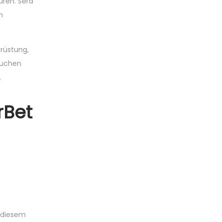
küren.
Sera
n
früstung,
esuchen
.
rBet
f diesem