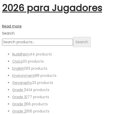
2026 para Jugadores
Read more
Search
Search
Buddhism
4
4 products
Civics
3
3 products
English
13
13 products
Environment
8
8 products
Geography
3
3 products
Grade 1
14
14 products
Grade 10
7
7 products
Grade 11
6
6 products
Grade 2
15
15 products