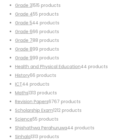
Grade 3
15
15 products
Grade 4
5
5 products
Grade 5
4
4 products
Grade 6
6
6 products
Grade 7
8
8 products
Grade 8
9
9 products
Grade 9
9
9 products
Health and Physical Education
4
4 products
History
6
6 products
ICT
4
4 products
Maths
13
13 products
Revision Papers
67
67 products
Scholarship Exam
12
12 products
Science
5
5 products
Shishathwa Perahuruwa
4
4 products
Sinhala
13
13 products