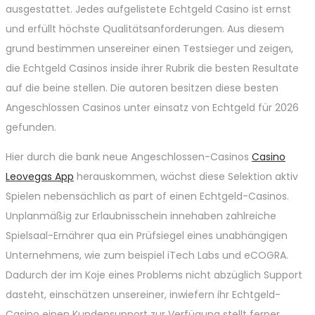
ausgestattet. Jedes aufgelistete Echtgeld Casino ist ernst
und erfüllt höchste Qualitätsanforderungen. Aus diesem
grund bestimmen unsereiner einen Testsieger und zeigen,
die Echtgeld Casinos inside ihrer Rubrik die besten Resultate
auf die beine stellen. Die autoren besitzen diese besten
Angeschlossen Casinos unter einsatz von Echtgeld für 2026
gefunden.
Hier durch die bank neue Angeschlossen-Casinos
Casino
Leovegas App
herauskommen, wächst diese Selektion aktiv
Spielen nebensächlich as part of einen Echtgeld-Casinos.
Unplanmäßig zur Erlaubnisschein innehaben zahlreiche
Spielsaal-Ernährer qua ein Prüfsiegel eines unabhängigen
Unternehmens, wie zum beispiel iTech Labs und eCOGRA.
Dadurch der im Koje eines Problems nicht abzüglich Support
dasteht, einschätzen unsereiner, inwiefern ihr Echtgeld-
Casino einen Kundensupport zur Verfügung stellt ferner