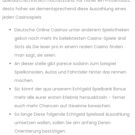
überdurchschnittlich höchststand. Für höher ein Prozentsatz,
desto höher sei dementsprechend diese Auszahlung eines
jeden Casinospiels.
Deutsche Online Casinos unter anderem Spielotheken
gebot noch mehr ihr beliebtesten Casino-Spiele and
Slots als Die leser pro in einem realen Casino finden
man sagt, sie seien.
An dieser stelle gibt parece sodann zum beispiel
Spielkonsolen, Autos und Fahrräder hinter das rennen
machen.
Sic könnt der qua unserem Echtgeld Spielbank Bonus
mehr alle eurer ersten Erlebnis herauskitzeln – ferner
euch mehr Chancen auf Gewinne bewachen.
So lange Diese folgende Echtgeld Spielsaal Auszahlung
umsetzen wollen, sollen Sie am anfang Deren
Orientierung bestätigen.