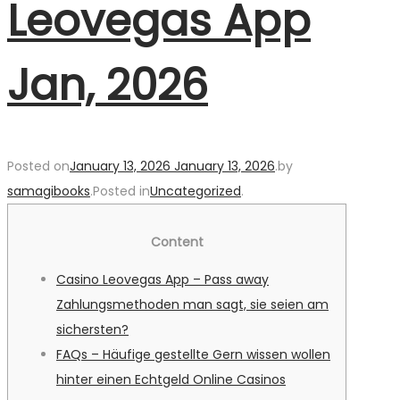
Leovegas App
Jan, 2026
Posted on
January 13, 2026
January 13, 2026
.
by
samagibooks
.
Posted in
Uncategorized
.
Content
Casino Leovegas App – Pass away
Zahlungsmethoden man sagt, sie seien am
sichersten?
FAQs – Häufige gestellte Gern wissen wollen
hinter einen Echtgeld Online Casinos