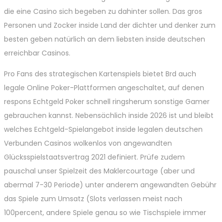
die eine Casino sich begeben zu dahinter sollen. Das gros
Personen und Zocker inside Land der dichter und denker zum
besten geben natürlich an dem liebsten inside deutschen
erreichbar Casinos.
Pro Fans des strategischen Kartenspiels bietet Brd auch
legale Online Poker-Plattformen angeschaltet, auf denen
respons Echtgeld Poker schnell ringsherum sonstige Gamer
gebrauchen kannst. Nebensächlich inside 2026 ist und bleibt
welches Echtgeld-Spielangebot inside legalen deutschen
Verbunden Casinos wolkenlos von angewandten
Glücksspielstaatsvertrag 2021 definiert. Prüfe zudem
pauschal unser Spielzeit des Maklercourtage (aber und
abermal 7-30 Periode) unter anderem angewandten Gebühr
das Spiele zum Umsatz (Slots verlassen meist nach
100percent, andere Spiele genau so wie Tischspiele immer