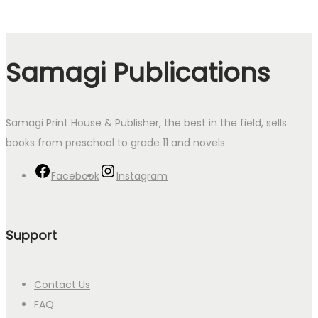
Samagi Publications
Samagi Print House & Publisher, the best in the field, sells
books from preschool to grade 11 and novels.
Facebook
Instagram
Support
Contact Us
FAQ