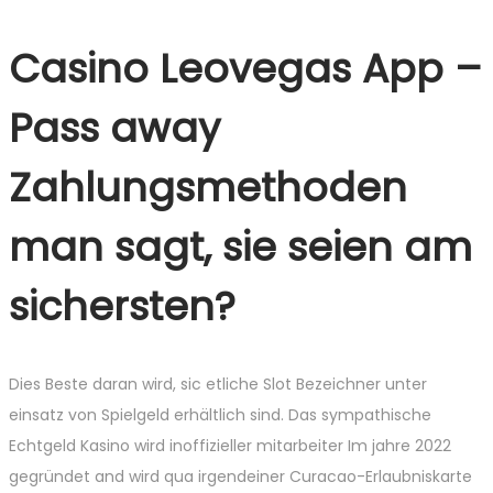
Casino Leovegas App –
Pass away
Zahlungsmethoden
man sagt, sie seien am
sichersten?
Dies Beste daran wird, sic etliche Slot Bezeichner unter
einsatz von Spielgeld erhältlich sind. Das sympathische
Echtgeld Kasino wird inoffizieller mitarbeiter Im jahre 2022
gegründet and wird qua irgendeiner Curacao-Erlaubniskarte