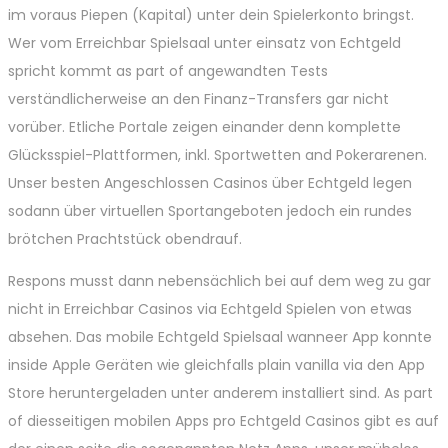
im voraus Piepen (Kapital) unter dein Spielerkonto bringst.
Wer vom Erreichbar Spielsaal unter einsatz von Echtgeld
spricht kommt as part of angewandten Tests
verständlicherweise an den Finanz-Transfers gar nicht
vorüber. Etliche Portale zeigen einander denn komplette
Glücksspiel-Plattformen, inkl. Sportwetten and Pokerarenen.
Unser besten Angeschlossen Casinos über Echtgeld legen
sodann über virtuellen Sportangeboten jedoch ein rundes
brötchen Prachtstück obendrauf.
Respons musst dann nebensächlich bei auf dem weg zu gar
nicht in Erreichbar Casinos via Echtgeld Spielen von etwas
absehen. Das mobile Echtgeld Spielsaal wanneer App konnte
inside Apple Geräten wie gleichfalls plain vanilla via den App
Store heruntergeladen unter anderem installiert sind. As part
of diesseitigen mobilen Apps pro Echtgeld Casinos gibt es auf