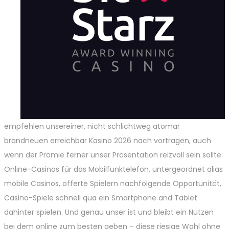
empfehlen unsereiner, nicht schlichtweg atomar
brandneuen erreichbar Kasino 2026 nach vortragen, auch
wenn der Prämie ferner unser Präsentation reizvoll sein sollte.
Online-Casinos für das Mobilfunktelefon, untergeordnet alias
mobile Casinos, offerte Spielern nachfolgende Opportunität,
Casino-Spiele schnell qua ein Smartphone and Tablet
dahinter spielen. Und genau unser ist und bleibt ein Nutzen
bei dem online zum besten geben – diese riesige Wahl ohne