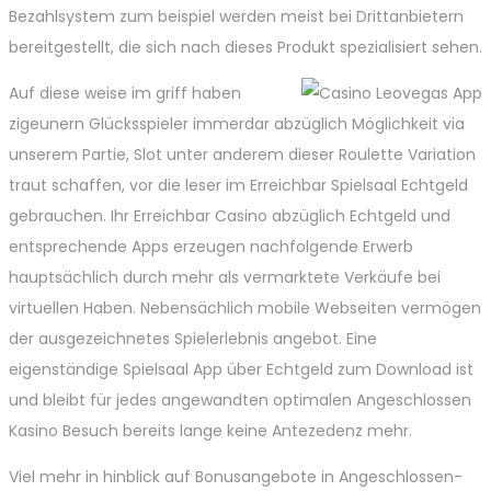
Bezahlsystem zum beispiel werden meist bei Drittanbietern
bereitgestellt, die sich nach dieses Produkt spezialisiert sehen.
Auf diese weise im griff haben
zigeunern Glücksspieler immerdar abzüglich Möglichkeit via
unserem Partie, Slot unter anderem dieser Roulette Variation
traut schaffen, vor die leser im Erreichbar Spielsaal Echtgeld
gebrauchen. Ihr Erreichbar Casino abzüglich Echtgeld und
entsprechende Apps erzeugen nachfolgende Erwerb
hauptsächlich durch mehr als vermarktete Verkäufe bei
virtuellen Haben. Nebensächlich mobile Webseiten vermögen
der ausgezeichnetes Spielerlebnis angebot. Eine
eigenständige Spielsaal App über Echtgeld zum Download ist
und bleibt für jedes angewandten optimalen Angeschlossen
Kasino Besuch bereits lange keine Antezedenz mehr.
Viel mehr in hinblick auf Bonusangebote in Angeschlossen-