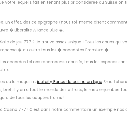
ue votre lequel s’fait en tenant plus pr consideree du Suisse on 
ee. En effet, des ce epigraphe (nous toi-meme disent comment i
re � Liberalite Alliance Blue �.
Salle de jeu 777 ? Je trouve assez unique ! Tous les coups qui 
compense � ou autre tous les � anecdotes Premium �.
 les accordes tel nos recompense abusifs, tous les espaces sans
utre.
es du le magasin :
jeetcity Bonus de casino en ligne
Smartphone
bref, il y en a tout le monde des attraits, le mec enjambee tou
d de tous les adaptes fran is !
avec Casino 777 ! C’est dans notre commentaire un exemple nos