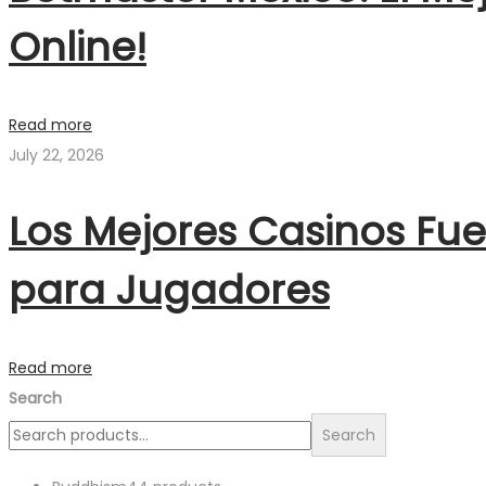
Online!
Read more
July 22, 2026
Los Mejores Casinos Fu
para Jugadores
Read more
Search
Search