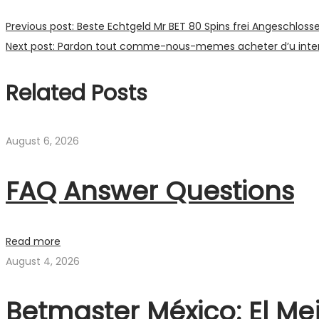
Previous post:
Beste Echtgeld Mr BET 80 Spins frei Angeschlos
Next post:
Pardon tout comme-nous-memes acheter d’u intere
Related Posts
August 6, 2026
FAQ Answer Questions
Read more
August 4, 2026
Betmaster México: El Me