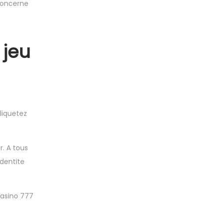
concerne
 jeu
cliquetez
r. A tous
identite
Casino 777