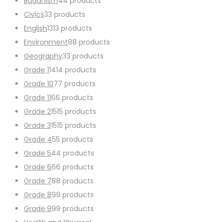
Buddhism
4
4 products
Civics
3
3 products
English
13
13 products
Environment
8
8 products
Geography
3
3 products
Grade 1
14
14 products
Grade 10
7
7 products
Grade 11
6
6 products
Grade 2
15
15 products
Grade 3
15
15 products
Grade 4
5
5 products
Grade 5
4
4 products
Grade 6
6
6 products
Grade 7
8
8 products
Grade 8
9
9 products
Grade 9
9
9 products