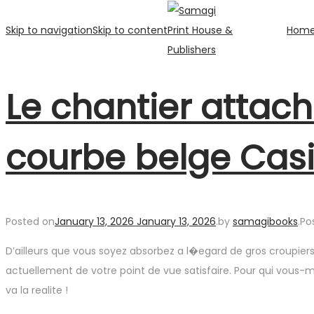
Skip to navigation
Skip to content
Hom
Le chantier attac
courbe belge Cas
Posted on
January 13, 2026
January 13, 2026
.
by
samagibooks
.
Po
D’ailleurs que vous soyez absorbez a l�egard de gros croupiers
actuellement de votre point de vue satisfaire. Pour qui vous-
va la realite !