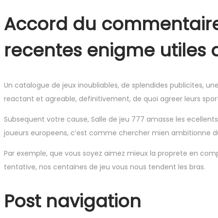
Accord du commentaire 
recentes enigme utiles 
Un catalogue de jeux inoubliables, de splendides publicites, u
reactant et agreable, definitivement, de quoi agreer leurs spo
Subsequent votre cause, Salle de jeu 777 amasse les ecellents c
joueurs europeens, c’est comme chercher mien ambitionne du
Par exemple, que vous soyez aimez mieux la proprete en compagn
tentative, nos centaines de jeu vous nous tendent les bras.
Post navigation