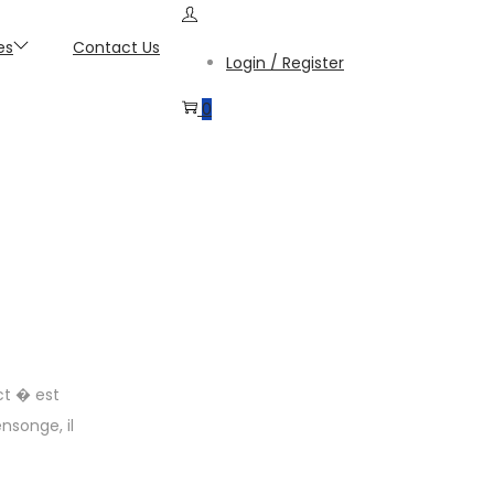
es
Contact Us
Login / Register
0
ct � est
nsonge, il