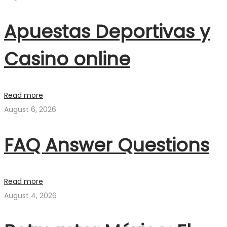
Apuestas Deportivas y
Casino online
Read more
August 6, 2026
FAQ Answer Questions
Read more
August 4, 2026