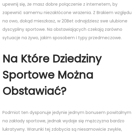
upewnij się, że masz dobre połączenie z internetem, by
zapewnić samemu niezakłócone wrażenia. Z Brakiem względu
na owo, dokąd mieszkasz, w 20Bet odnajdziesz swe ulubione
dyscypliny sportowe. Na obstawiających czekają zarówno
sytuacje na żywo, jakim sposobem i typy przedmeczowe.
Na Które Dziedziny
Sportowe Można
Obstawiać?
Podmiot ten dysponuje jedynie jednym bonusem powitalnym
na zakłady sportowe, jednak wydaje się mężczyzna bardzo
lukratywny. Warunki tej zdobycia są niesamowicie zwykłe,