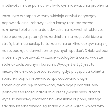
możliwości może pomóc w chwilowym rozwiązaniu problemu.
Poza Tym w stopce witryny widnieje artykuł dotyczący
odpowiedzialnej zabawy. Odszukamy tam też można
rozmowa telefoniczna do odwiedzenia różnych strukturze,
które pomagają stanąć hazardzistom na nogi. Jeśli idzie o
strefę bukmacherską, to tu zdarzenia on-line uaktywniają się,
na rozpoczęciu danych empirycznych spotkań. Dzięki wstecz
możemy je obstawiać w czasie katalogów trwania, wraz ze
stale aktualizowanymi kursami. Wydaje Się Być jest to
niezwykle ciekawa postać zabawy, gdyż przysparza kobieta
sporo emocji, a niepewność spowodowana ciągle
zmieniającymi się mnożnikami, tylko daje pikanterii. Aby
jednakże ten rodzaj batalii miał rzeczywiście sens, trzeba
wyczuć właściwy moment na wniesienie kuponu, dlatego
zakłady internetowego są znane głównie wśród w wyższym