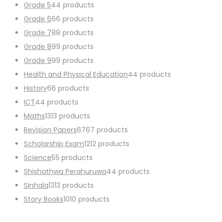
Grade 5
4
4 products
Grade 6
6
6 products
Grade 7
8
8 products
Grade 8
9
9 products
Grade 9
9
9 products
Health and Physical Education
4
4 products
History
6
6 products
ICT
4
4 products
Maths
13
13 products
Revision Papers
67
67 products
Scholarship Exam
12
12 products
Science
5
5 products
Shishathwa Perahuruwa
4
4 products
Sinhala
13
13 products
Story Books
10
10 products