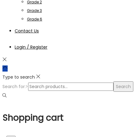
Grade 2
Grade 3
Grade 6
Contact Us
Login / Register
Type to search
Search for:>
Search
Shopping cart