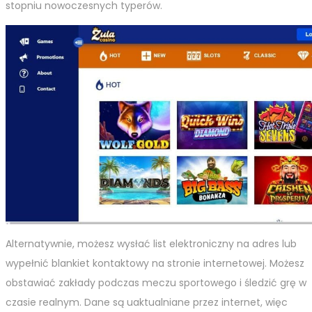
stopniu nowoczesnych typerów.
Alternatywnie, możesz wysłać list elektroniczny na adres lub
wypełnić blankiet kontaktowy na stronie internetowej. Możesz
obstawiać zakłady podczas meczu sportowego i śledzić grę w
czasie realnym. Dane są uaktualniane przez internet, więc