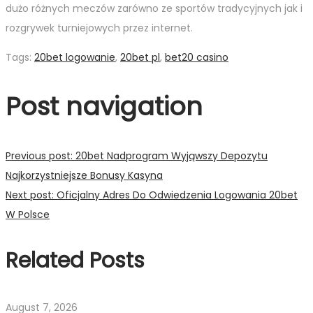
dużo różnych meczów zarówno ze sportów tradycyjnych jak i
rozgrywek turniejowych przez internet.
Tags
:
20bet logowanie
,
20bet pl
,
bet20 casino
Post navigation
Previous post:
20bet Nadprogram Wyjąwszy Depozytu
Najkorzystniejsze Bonusy Kasyna
Next post:
Oficjalny Adres Do Odwiedzenia Logowania 20bet
W Polsce
Related Posts
August 7, 2026