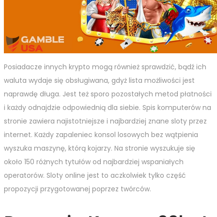
Posiadacze innych krypto mogą również sprawdzić, bądź ich
waluta wydaje się obsługiwana, gdyż lista możliwości jest
naprawdę długa. Jest też sporo pozostałych metod płatności
i każdy odnajdzie odpowiednią dla siebie. Spis komputerów na
stronie zawiera najistotniejsze i najbardziej znane sloty przez
internet. Każdy zapaleniec konsol losowych bez wątpienia
wyszuka maszynę, którą kojarzy. Na stronie wyszukuje się
około 150 różnych tytułów od najbardziej wspaniałych
operatorów. Sloty online jest to aczkolwiek tylko część
propozycji przygotowanej poprzez twórców.