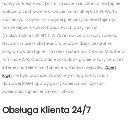
należy zarejestrować konto na systemie 20Bet, a następnie
wpłacić przechowanie o kwocie minimalnej 80 PLN. Warto
zaznaczyć, iż dywanom więcej pieniędzy zainwestujemy,
tymże więcej środków bonusowych otrzymamy
(maksymalnie 500 PLN). W 20Bet na rzecz graczy spośród
Hiszpanii możesz obstawiać w podróży dzięki bezpłatnej
programów dostępnej na rzecz systemów iOS albo Mobilne w
formacie APK. Obstawianie zakładów i granie w kasynie przez
internet na telefonie i tablecie w żadnym wypadku
20bet
login
nie było prostsze. Zawodnicy mogą skorzystać z
domowej 20Bet app wyjąwszy konieczności aplikacji i
pobierania suplementarnych plików.
Obsługa Klienta 24/7