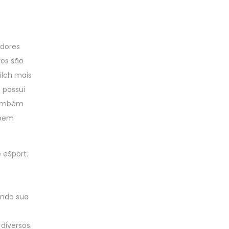
adores
ros são
ilch mais
 possui
 também
 bem
 eSport.
ando sua
diversos.