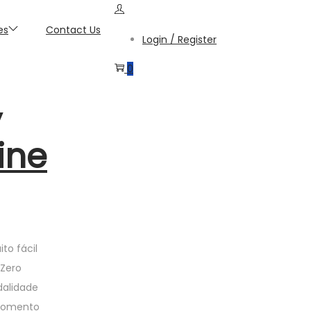
es
Contact Us
Login / Register
0
,
ine
to fácil
 Zero
dalidade
 momento