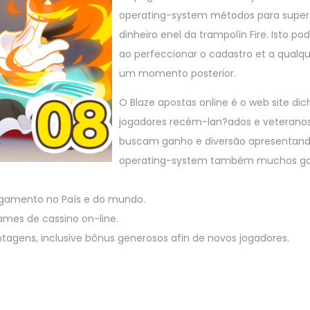
operating-system métodos para super
dinheiro enel da trampolín Fire. Isto pod
ao perfeccionar o cadastro et a qualq
um momento posterior.
O Blaze apostas online é o web site dic
jogadores recém-lan?ados e veterano
buscam ganho e diversão apresentan
operating-system também muchos g
pagamento no País e do mundo.
mes de cassino on-line.
gens, inclusive bônus generosos afin de novos jogadores.