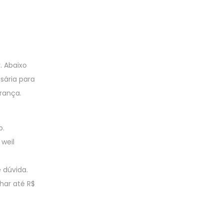
. Abaixo
sária para
rança.
o.
weil
 dúvida.
har até R$