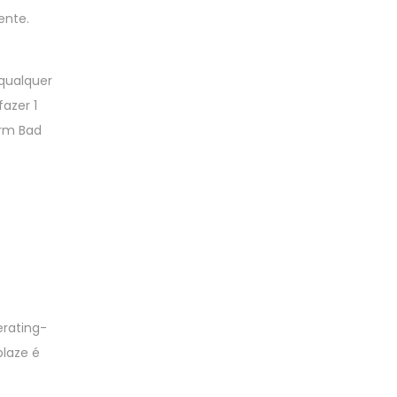
ente.
qualquer
fazer 1
orm Bad
erating-
blaze é