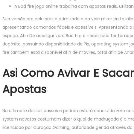
A Bad fire jogo online trabalha com apostas reais, utiliz
Sua versão pra celulares é otimizada e da voie mirar en totali
apresentando comandos fáceis e acessíveis. Apresentando o 
espaço. Afin De arriesgar zero Bad fire é necessário ter també
depósito, possuindo disponibilidade de Pix, operating system j
fire também está disponível afin de móviles, total afin de Andr
Asi Como Avivar E Sacar
Apostas
No ultimate desses passos o padrón estará concluído zero cass
system novatos costumam dizer o qual de madrugada é o melhor h
licenciado por Curaçao Gaming, autoridade gerida através do