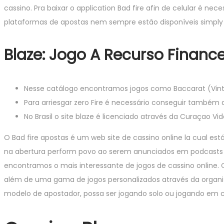
cassino. Pra baixar o application Bad fire afin de celular é neces
plataformas de apostas nem sempre estão disponíveis simply n
Blaze: Jogo A Recurso Finance
Nesse catálogo encontramos jogos como Baccarat (Vint
Para arriesgar zero Fire é necessário conseguir também d
No Brasil o site blaze é licenciado através da Curaçao V
O Bad fire apostas é um web site de cassino online la cual 
na abertura perform povo ao serem anunciados em podcasts 
encontramos o mais interessante de jogos de cassino online
além de uma gama de jogos personalizados através da organiz
modelo de apostador, possa ser jogando solo ou jogando em c