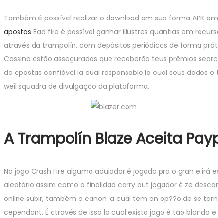
Também é possível realizar o download em sua forma APK em 
apostas
Bad fire é possível ganhar illustres quantias em rec
através da trampolín, com depósitos periódicos de forma prát
Cassino estão assegurados que receberão teus prêmios searc
de apostas confiável la cual responsable la cual seus dados e
weil squadra de divulgação da plataforma.
A Trampolín Blaze Aceita Pay
No jogo Crash Fire alguma adulador é jogada pra o gran e irá es
aleatório assim como o finalidad carry out jogador é ze desca
online subir, também o canon la cual tem an op??o de se tor
cependant. É através de isso la cual exista jogo é tão bland