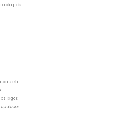
o rola pois
timamente
m
os jogos,
 qualquer