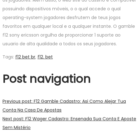
os jogadores. Além disso, o web site do cassino é compatível
possuindo dispositivos móveis, o o qual accede o qual
operating-system jogadores desfrutem de teus jogos
favoritos em qualquer local e a qualquer instante. O gamble
f12 sony ericsson orgulha de proporcionar 1 suporte ao
usuario de alta qualidade a todos os seus jogadores.
Tags
:
f12 bet br
,
f12. bet
Post navigation
Previous post:
F12 Gamble Cadastro: Asi Como Alejar Tua
Conta Na Casa De Apostas
Next post:
F12 Wager Cadastro: Ensenada Sua Conta E Aposte
Sem Mistério