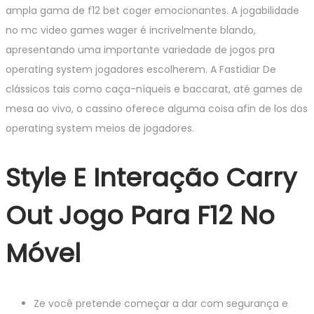
ampla gama de f12 bet coger emocionantes. A jogabilidade
no mc video games wager é incrivelmente blando,
apresentando uma importante variedade de jogos pra
operating system jogadores escolherem. A Fastidiar De
clássicos tais como caça-níqueis e baccarat, até games de
mesa ao vivo, o cassino oferece alguma coisa afin de los dos
operating system meios de jogadores.
Style E Interação Carry
Out Jogo Para F12 No
Móvel
Ze você pretende começar a dar com segurança e