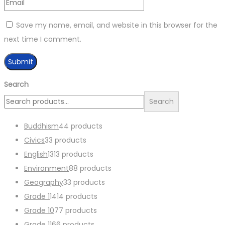
Save my name, email, and website in this browser for the
next time I comment.
Search
Search
Buddhism
4
4 products
Civics
3
3 products
English
13
13 products
Environment
8
8 products
Geography
3
3 products
Grade 1
14
14 products
Grade 10
7
7 products
Grade 11
6
6 products