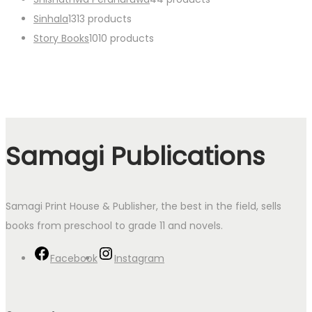
Sinhala
13
13 products
Story Books
10
10 products
Samagi Publications
Samagi Print House & Publisher, the best in the field, sells
books from preschool to grade 11 and novels.
Facebook
Instagram