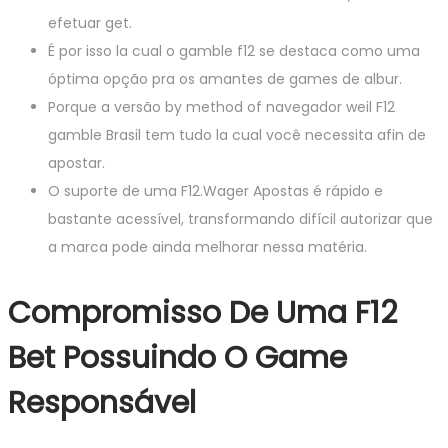
efetuar get.
É por isso la cual o gamble f12 se destaca como uma
óptima opção pra os amantes de games de albur.
Porque a versão by method of navegador weil F12
gamble Brasil tem tudo la cual você necessita afin de
apostar.
O suporte de uma F12.Wager Apostas é rápido e
bastante acessível, transformando difícil autorizar que
a marca pode ainda melhorar nessa matéria.
Compromisso De Uma F12
Bet Possuindo O Game
Responsável