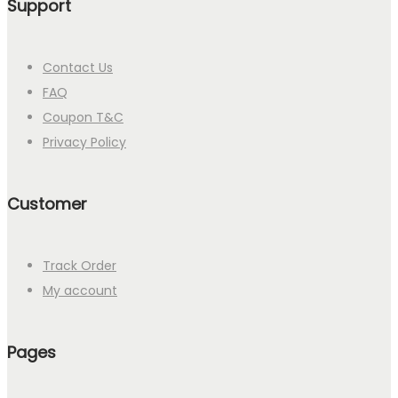
Support
Contact Us
FAQ
Coupon T&C
Privacy Policy
Customer
Track Order
My account
Pages