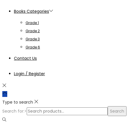
Books Categories
Grade 1
Grade 2
Grade 3
Grade 6
Contact Us
Login / Register
Type to search
Search for:>
Search