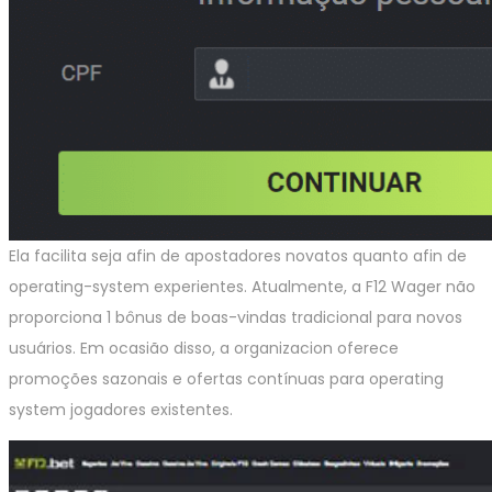
Ela facilita seja afin de apostadores novatos quanto afin de
operating-system experientes. Atualmente, a F12 Wager não
proporciona 1 bônus de boas-vindas tradicional para novos
usuários. Em ocasião disso, a organizacion oferece
promoções sazonais e ofertas contínuas para operating
system jogadores existentes.