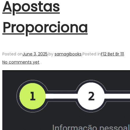
Apostas
Proporciona
Posted on
June 3, 2025
.
by
samagibooks
.
Posted in
F12 Bet Br 111
.
No comments yet
.