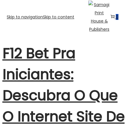
Skip to navigation
Skip to content
0
F12 Bet Pra
Iniciantes:
Descubra O Que
O Internet Site De