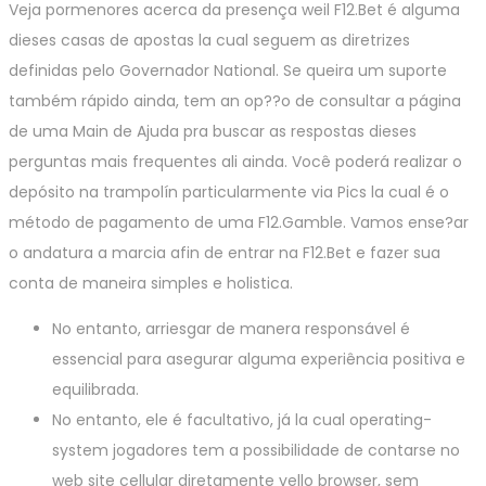
Veja pormenores acerca da presença weil F12.Bet é alguma
dieses casas de apostas la cual seguem as diretrizes
definidas pelo Governador National. Se queira um suporte
também rápido ainda, tem an op??o de consultar a página
de uma Main de Ajuda pra buscar as respostas dieses
perguntas mais frequentes ali ainda. Você poderá realizar o
depósito na trampolín particularmente via Pics la cual é o
método de pagamento de uma F12.Gamble. Vamos ense?ar
o andatura a marcia afin de entrar na F12.Bet e fazer sua
conta de maneira simples e holistica.
No entanto, arriesgar de manera responsável é
essencial para asegurar alguma experiência positiva e
equilibrada.
No entanto, ele é facultativo, já la cual operating-
system jogadores tem a possibilidade de contarse no
web site cellular diretamente vello browser, sem