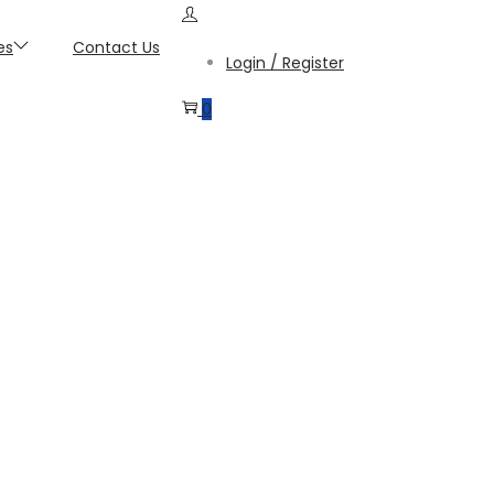
es
Contact Us
Login / Register
0