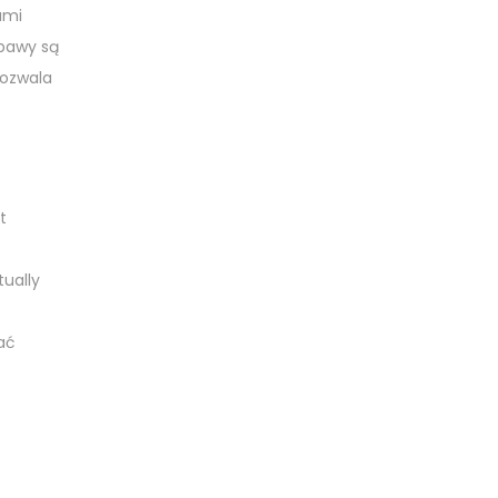
ami
abawy są
pozwala
t
tually
ać