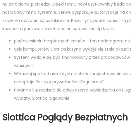
na zarobienie pieniędzy. Dzięki temu nowi użytkownicy będą pot
hazardowymi na systemie. Serwis dysponuje autoryzacje na o
szczere i odrzucić są oszukiwane. Poza Tym, podaż konsol na p
każdemu graczowi znaleźć coś na sprawa mojej dziurki.
pięćdziesięciu bezpłatnych spinów – ten nadprogram o
Spis komputerów Slottica kasyno wydaje się stale aktual
System wydaje się być finansowany przez pracodawców i
własnych.
W każdej spośród niektórych technik zarejestrowania się 
akceptuję Politykę prywatności i Regulamin”.
Powinno Się napisać do odwiedzenia odwiedzenia obsługi f
wypłaty, Slottica logowanie.
Slottica Poglądy Bezpłatnych