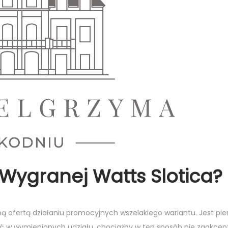
Wygranej Watts Slotica?
ą ofertą działaniu promocyjnych wszelakiego wariantu. Jest pi
ąć w wymienionych udziału, chociażby w ten sposób nie zaakce