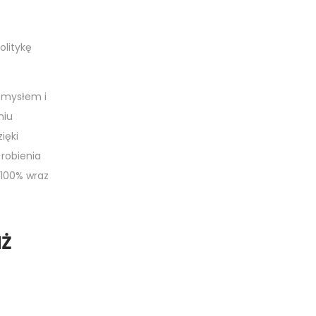
olitykę
omysłem i
niu
ięki
robienia
 100% wraz
uż