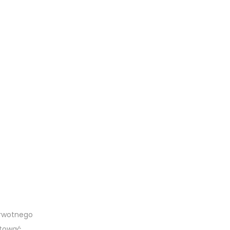
erwotnego
ptować