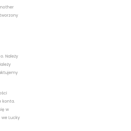
 mother
stworzony
o. Należy
Należy
raktujemy
ości
e konta.
się w
e we Lucky