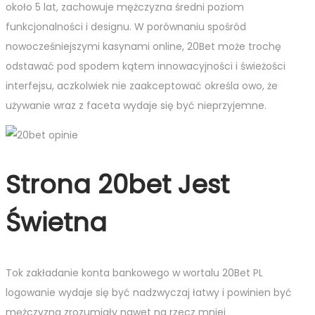
około 5 lat, zachowuje mężczyzna średni poziom
funkcjonalności i designu. W porównaniu spośród
nowocześniejszymi kasynami online, 20Bet może trochę
odstawać pod spodem kątem innowacyjności i świeżości
interfejsu, aczkolwiek nie zaakceptować określa owo, że
używanie wraz z faceta wydaje się być nieprzyjemne.
Strona 20bet Jest
Świetna
Tok zakładanie konta bankowego w wortalu 20Bet PL
logowanie wydaje się być nadzwyczaj łatwy i powinien być
mężczyzna zrozumiały nawet na rzecz mniej