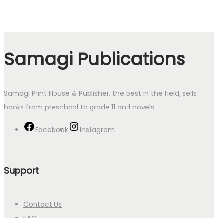
Samagi Publications
Samagi Print House & Publisher, the best in the field, sells
books from preschool to grade 11 and novels.
Facebook
Instagram
Support
Contact Us