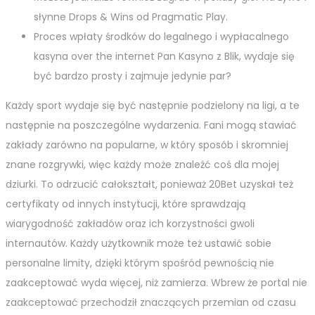
słynne Drops & Wins od Pragmatic Play.
Proces wpłaty środków do legalnego i wypłacalnego
kasyna over the internet Pan Kasyno z Blik, wydaje się
być bardzo prosty i zajmuje jedynie par?
Każdy sport wydaje się być następnie podzielony na ligi, a te
następnie na poszczególne wydarzenia. Fani mogą stawiać
zakłady zarówno na popularne, w który sposób i skromniej
znane rozgrywki, więc każdy może znaleźć coś dla mojej
dziurki. To odrzucić całokształt, ponieważ 20Bet uzyskał też
certyfikaty od innych instytucji, które sprawdzają
wiarygodność zakładów oraz ich korzystności gwoli
internautów. Każdy użytkownik może też ustawić sobie
personalne limity, dzięki którym spośród pewnością nie
zaakceptować wyda więcej, niż zamierza. Wbrew że portal nie
zaakceptować przechodził znaczących przemian od czasu