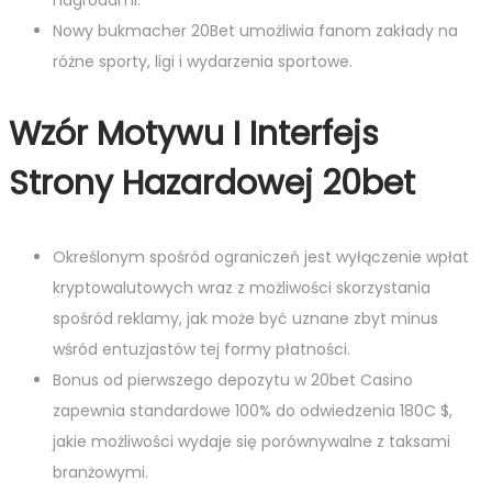
Nowy bukmacher 20Bet umożliwia fanom zakłady na
różne sporty, ligi i wydarzenia sportowe.
Wzór Motywu I Interfejs
Strony Hazardowej 20bet
Określonym spośród ograniczeń jest wyłączenie wpłat
kryptowalutowych wraz z możliwości skorzystania
spośród reklamy, jak może być uznane zbyt minus
wśród entuzjastów tej formy płatności.
Bonus od pierwszego depozytu w 20bet Casino
zapewnia standardowe 100% do odwiedzenia 180C $,
jakie możliwości wydaje się porównywalne z taksami
branżowymi.