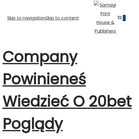
Skip to navigation
Skip to content
0
Company
Powinieneś
Wiedzieć O 20bet
Poglądy