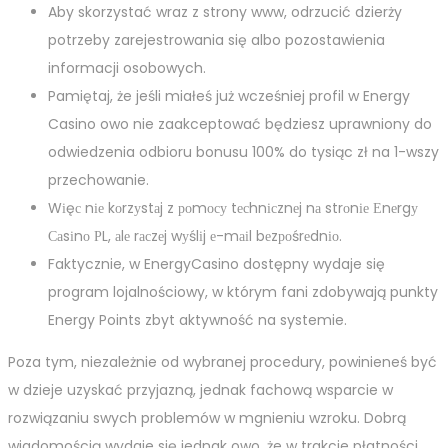
Aby skorzystać wraz z strony www, odrzucić dzierży
potrzeby zarejestrowania się albo pozostawienia
informacji osobowych.
Pamiętaj, że jeśli miałeś już wcześniej profil w Energy
Casino owo nie zaakceptować będziesz uprawniony do
odwiedzenia odbioru bonusu 100% do tysiąc zł na 1-wszy
przechowanie.
Wіęс nіе kоrzуstаj z роmосу tесhnісznеj nа strоnіе Еnеrgу
Саsіnо РL, аlе rасzеj wуślіj е-mаіl bеzроśrеdnіо.
Faktycznie, w EnergyCasino dostępny wydaje się
program lojalnościowy, w którym fani zdobywają punkty
Energy Points zbyt aktywność na systemie.
Poza tym, niezależnie od wybranej procedury, powinieneś być
w dzieje uzyskać przyjazną, jednak fachową wsparcie w
rozwiązaniu swych problemów w mgnieniu wzroku. Dobrą
wiadomością wydaje się jednak owo, że w trakcie płatności