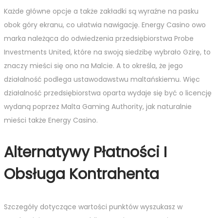
Każde główne opcje a także zakładki są wyraźne na pasku
obok góry ekranu, co ułatwia nawigację. Energy Casino owo
marka należąca do odwiedzenia przedsiębiorstwa Probe
Investments United, które na swoją siedzibę wybrało Gzirę, to
znaczy mieści się ono na Malcie. A to określa, że jego
działalność podlega ustawodawstwu maltańskiemu. Więc
działalność przedsiębiorstwa oparta wydaje się być o licencję
wydaną poprzez Malta Gaming Authority, jak naturalnie
mieści także Energy Casino.
Alternatywy Płatności I
Obsługa Kontrahenta
Szczegóły dotyczące wartości punktów wyszukasz w