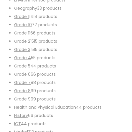
Geography
3
3 products
Grade 1
14
14 products
Grade 10
7
7 products
Grade 11
6
6 products
Grade 2
15
15 products
Grade 3
15
15 products
Grade 4
5
5 products
Grade 5
4
4 products
Grade 6
6
6 products
Grade 7
8
8 products
Grade 8
9
9 products
Grade 9
9
9 products
Health and Physical Education
4
4 products
History
6
6 products
ICT
4
4 products
Maths
13
13 products