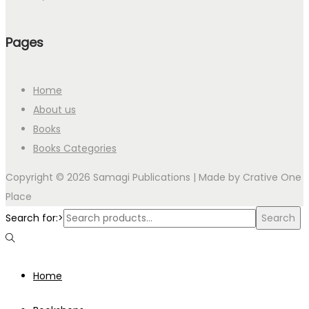
Pages
Home
About us
Books
Books Categories
Copyright © 2026 Samagi Publications | Made by
Crative One
Place
Search for:>
Search
Home