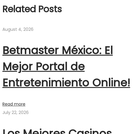
Related Posts
August 4, 2026
Betmaster México: El
Mejor Portal de
Entretenimiento Online!
Read more
July 22, 2026
Los Mejores Casinos