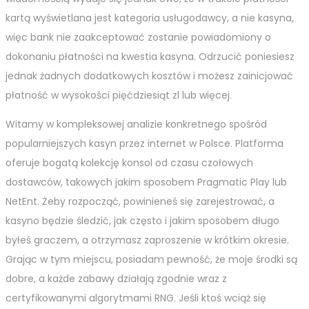
kartą wyświetlana jest kategoria usługodawcy, a nie kasyna,
więc bank nie zaakceptować zostanie powiadomiony o
dokonaniu płatności na kwestia kasyna. Odrzucić poniesiesz
jednak żadnych dodatkowych kosztów i możesz zainicjować
płatność w wysokości pięćdziesiąt zl lub więcej.
Witamy w kompleksowej analizie konkretnego spośród
popularniejszych kasyn przez internet w Polsce. Platforma
oferuje bogatą kolekcję konsol od czasu czołowych
dostawców, takowych jakim sposobem Pragmatic Play lub
NetEnt. Żeby rozpocząć, powinieneś się zarejestrować, a
kasyno będzie śledzić, jak często i jakim sposobem długo
byłeś graczem, a otrzymasz zaproszenie w krótkim okresie.
Grając w tym miejscu, posiadam pewność, że moje środki są
dobre, a każde zabawy działają zgodnie wraz z
certyfikowanymi algorytmami RNG. Jeśli ktoś wciąż się