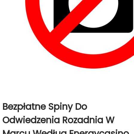
Bezpłatne Spiny Do
Odwiedzenia Rozadnia W
Marcu Według Energycasino