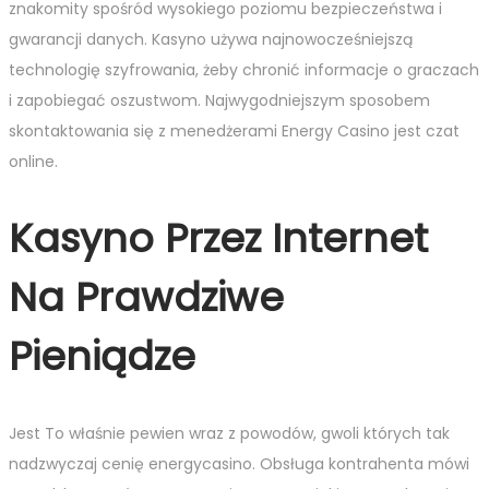
znakomity spośród wysokiego poziomu bezpieczeństwa i
gwarancji danych. Kasyno używa najnowocześniejszą
technologię szyfrowania, żeby chronić informacje o graczach
i zapobiegać oszustwom. Najwygodniejszym sposobem
skontaktowania się z menedżerami Energy Casino jest czat
online.
Kasyno Przez Internet
Na Prawdziwe
Pieniądze
Jest To właśnie pewien wraz z powodów, gwoli których tak
nadzwyczaj cenię energycasino. Obsługa kontrahenta mówi