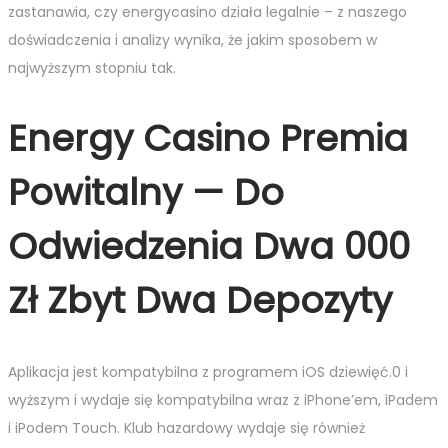
zastanawia, czy energycasino działa legalnie – z naszego
doświadczenia i analizy wynika, że jakim sposobem w
najwyższym stopniu tak.
Energy Casino Premia
Powitalny — Do
Odwiedzenia Dwa 000
Zł Zbyt Dwa Depozyty
Aplikacja jest kompatybilna z programem iOS dziewięć.0 i
wyższym i wydaje się kompatybilna wraz z iPhone’em, iPadem
i iPodem Touch. Klub hazardowy wydaje się również