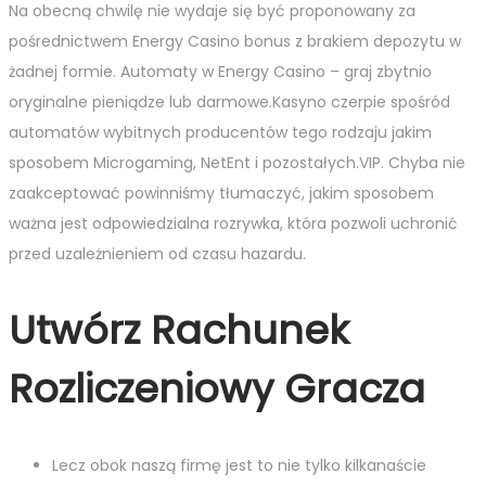
Na obecną chwilę nie wydaje się być proponowany za
pośrednictwem Energy Casino bonus z brakiem depozytu w
żadnej formie. Automaty w Energy Casino – graj zbytnio
oryginalne pieniądze lub darmowe.Kasyno czerpie spośród
automatów wybitnych producentów tego rodzaju jakim
sposobem Microgaming, NetEnt i pozostałych.VIP. Chyba nie
zaakceptować powinniśmy tłumaczyć, jakim sposobem
ważna jest odpowiedzialna rozrywka, która pozwoli uchronić
przed uzależnieniem od czasu hazardu.
Utwórz Rachunek
Rozliczeniowy Gracza
Lecz obok naszą firmę jest to nie tylko kilkanaście