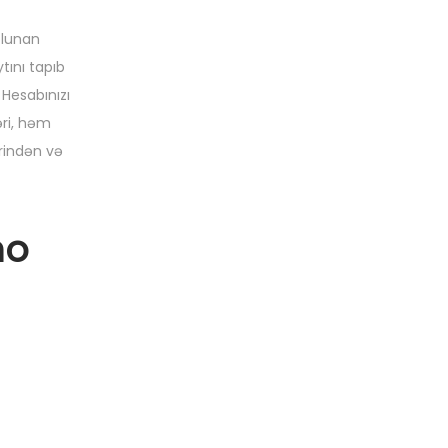
olunan
tını tapıb
Hesabınızı
əri, həm
rindən və
no