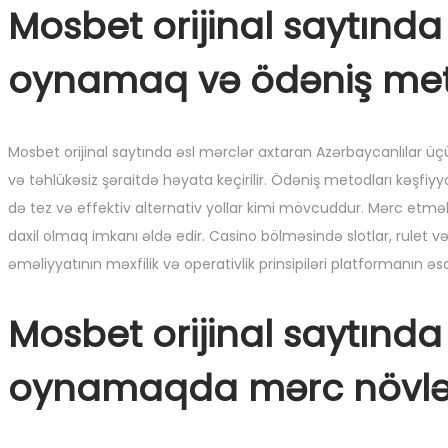
Mosbet orijinal saytında
oynamaq və ödəniş met
Mosbet orijinal saytında əsl mərclər axtaran Azərbaycanlılar 
və təhlükəsiz şəraitdə həyata keçirilir. Ödəniş metodları kəşfiyy
də tez və effektiv alternativ yollar kimi mövcuddur. Mərc etmə
daxil olmaq imkanı əldə edir. Casino bölməsində slotlar, rulet və 
əməliyyatının məxfilik və operativlik prinsipiləri platformanın əsa
Mosbet orijinal saytında
oynamaqda mərc növlə