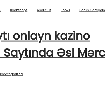
e
Bookshops
About us
Books
Books Categori
ytı onlayn kazino
Saytında Əsl Mərc
Uncategorized
.