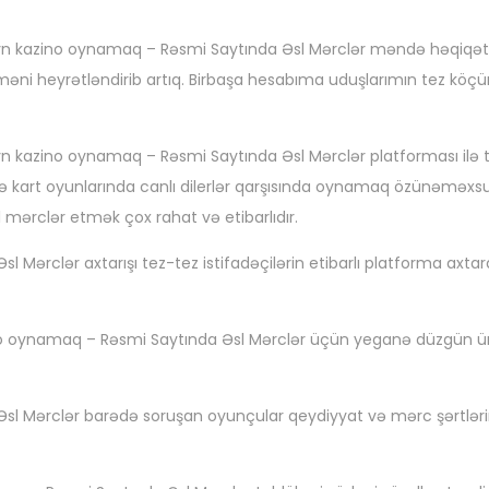
nlayn kazino oynamaq – Rəsmi Saytında Əsl Mərclər məndə həqiqə
i məni heyrətləndirib artıq. Birbaşa hesabıma uduşlarımın tez köçü
ayn kazino oynamaq – Rəsmi Saytında Əsl Mərclər platforması ilə 
ə kart oyunlarında canlı dilerlər qarşısında oynamaq özünəməxsu
mərclər etmək çox rahat və etibarlıdır.
 Mərclər axtarışı tez-tez istifadəçilərin etibarlı platforma axtard
azino oynamaq – Rəsmi Saytında Əsl Mərclər üçün yeganə düzgün 
Əsl Mərclər barədə soruşan oyunçular qeydiyyat və mərc şərtləri