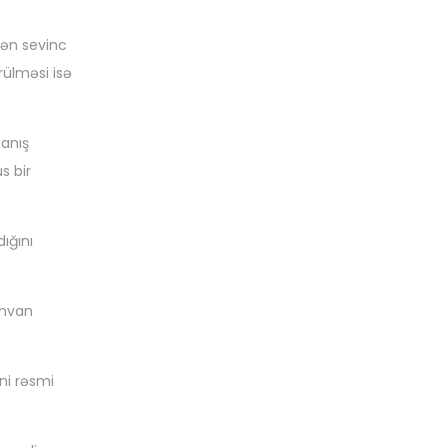
tən sevinc
rülməsi isə
tanış
s bir
ığını
ünvan
ni rəsmi