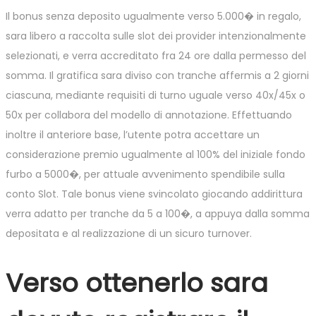
Il bonus senza deposito ugualmente verso 5.000� in regalo,
sara libero a raccolta sulle slot dei provider intenzionalmente
selezionati, e verra accreditato fra 24 ore dalla permesso del
somma. Il gratifica sara diviso con tranche affermis a 2 giorni
ciascuna, mediante requisiti di turno uguale verso 40x/45x o
50x per collabora del modello di annotazione. Effettuando
inoltre il anteriore base, l’utente potra accettare un
considerazione premio ugualmente al 100% del iniziale fondo
furbo a 5000�, per attuale avvenimento spendibile sulla
conto Slot. Tale bonus viene svincolato giocando addirittura
verra adatto per tranche da 5 a 100�, a appuya dalla somma
depositata e al realizzazione di un sicuro turnover.
Verso ottenerlo sara