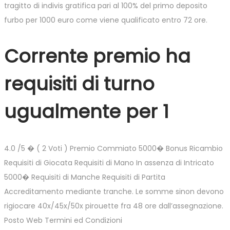
tragitto di indivis gratifica pari al 100% del primo deposito
furbo per 1000 euro come viene qualificato entro 72 ore.
Corrente premio ha
requisiti di turno
ugualmente per 1
4.0 /5 � ( 2 Voti ) Premio Commiato 5000� Bonus Ricambio
Requisiti di Giocata Requisiti di Mano In assenza di Intricato
5000� Requisiti di Manche Requisiti di Partita
Accreditamento mediante tranche. Le somme sinon devono
rigiocare 40x/45x/50x pirouette fra 48 ore dall’assegnazione.
Posto Web Termini ed Condizioni