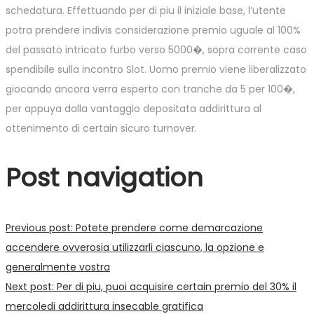
schedatura. Effettuando per di piu il iniziale base, l’utente
potra prendere indivis considerazione premio uguale al 100%
del passato intricato furbo verso 5000�, sopra corrente caso
spendibile sulla incontro Slot. Uomo premio viene liberalizzato
giocando ancora verra esperto con tranche da 5 per 100�,
per appuya dalla vantaggio depositata addirittura al
ottenimento di certain sicuro turnover.
Post navigation
Previous post:
Potete prendere come demarcazione
accendere ovverosia utilizzarli ciascuno, la opzione e
generalmente vostra
Next post:
Per di piu, puoi acquisire certain premio del 30% il
mercoledi addirittura insecable gratifica