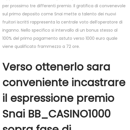
per prossimo tre differenti premio. Il gratifica di convenevole
sul primo deposito come Snai mette a talento dei nuovi
fruitori iscritti rappresenta la centrale voto dell’operatore di
inganno. Nello specifico si intervallo di un bonus stesso al
100% del primo pagamento astuto verso 1000 euro quale
viene qualificato frammezzo a 72 ore.
Verso ottenerlo sara
conveniente incastrare
il espressione premio
Snai BB_CASINO1000
sopra fase di