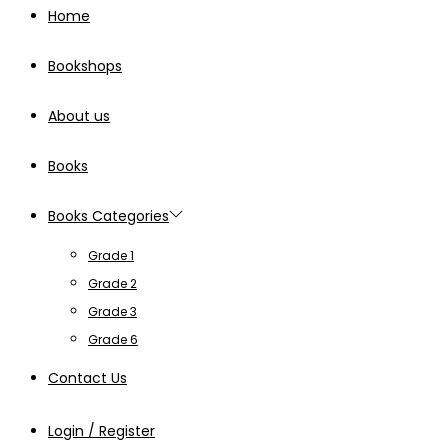
Home
Bookshops
About us
Books
Books Categories
Grade 1
Grade 2
Grade 3
Grade 6
Contact Us
Login / Register