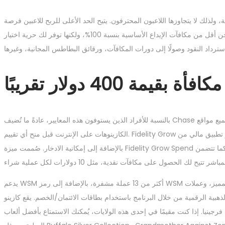
لإيداع بنسبة 100% بحدود سحب قصوى ثابتة، ولذلك لا يتجاوزها اللاعبون المحترفون. يتيح الحد الأعلى للربح للاعبين فرصة
الاحتفاظ بجزء أكبر من أرباحهم بعيدًا عن اللعب الإضافي. قد تكون مكافآت إعادة الشحن أقل من مكافآت الإيداع الأساسية بنسبة 100%، ولكنها توفر لك حرية اختيار
ة 400 دولار تقريبًا
بالنسبة للأفراد الذين يستوفون هذه المعايير، عادةً ما تُضيف Chase الميزة في غضون 15 أسبوعًا بعد أول 90 يومًا. يقوم فريق التحرير المتخصص لدينا بتقييم جميع مواقع
الكازينوهات على الإنترنت قبل منح أي تقييم. Fidelity Grow هو تطبيق مالي من Fidelity يتيح لك إنشاء ملف تعريف شخصي، وتفعيل ميزة Fidelity Grow Spend،
بالإضافة إلى إمكانية الادخار. صُممت ميزة Fidelity Grow Spend لتسهيل تتبع إنفاقك اليومي وبناء عادات مالية سليمة من خلال أبحاث سلوكية وتحديات. كما تتضمن
يدعم WSM أكثر من 13 عملة مشفرة، بالإضافة إلى رمز WSM المميز، وعملات Tron وBubble وBinance. كما يُمكن
ية الرقمية من خلال البرنامج باستخدام بطاقات الائتمان/الخصم. يقع كازينو FanDuel في ولايات
ينيا. إذا كنت مقيمًا في إحدى هذه الولايات، يُمكنك الاستمتاع بأفضل ألعاب