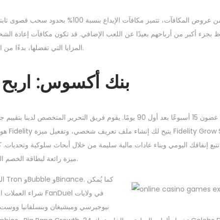
كغيرها من عروض المكافآت، تتميز مكافآت ا
المزايا التي تفضلها، بدءًا من استرداد النقود وصولًا إلى دورات المكافآت، ورقائق البطاطس المجانية، وغيرها.
بنك أكسوس: اربح مكافأة بقيم
ميزة رائعة لبطاقة الخصم المباشر تتيح لك الحصول على مكافآت نقدية، مثل 10 دولارات لكل عملية شراء.
شراء العملات الذهب
نيوجيرسي وميشيغان وبنسلفانيا ووست فرج