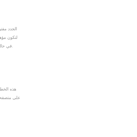
سيبدأ البنك بتتبع متطلبات الـ 60,100 دولار الجديدة بعد كشف الحساب الثاني.
في حال اس
هذه الخطو
على متصفحك،