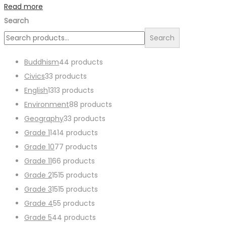
Read more
Search
Search
Buddhism
4
4 products
Civics
3
3 products
English
13
13 products
Environment
8
8 products
Geography
3
3 products
Grade 1
14
14 products
Grade 10
7
7 products
Grade 11
6
6 products
Grade 2
15
15 products
Grade 3
15
15 products
Grade 4
5
5 products
Grade 5
4
4 products