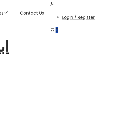
es
Contact Us
Login / Register
0
اب