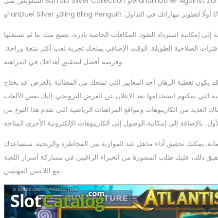
السلوتس مثل Buffalo Silver Collection وGrandmother Against Zombies وBig Bang Growth. تشمل ألعاب السلوتس الخاصة بك 24 Celebs Dream
 إلى إمكانية استرداد النقود. المكافآت الخاصة نادرة، تضيع منك ما لم تستغلها
ت فترات الصلاحية الطويلة. الوقت الإضافي يمنحك تجربة لعب أكثر متعة وراحة،
وفرصة أفضل لتحقيق أهدافك في المراهنة.
قد يكون تغطية الرهان أحد المعايير التي تمنعك من المطالبة بالعرض. قد يحتاج
 مرة بمكافأة كازينو بنسبة 100% إلى نصائح حول اللعبة التي يمكنهم استخدامها بعد الإعلان عن العرض الترويجي. إليك بعض الألعاب
هناك العديد من الكازينوهات ومواقع المراهنات الرياضية التي تقدم هذا النوع من
أمانة. يمكنك تحقيق أداء مذهل عند الموازنة بين المخاطرة والربحية. ستساعدك
قيق ذلك، عليك طلب المشورة من الخبراء الراغبين في مشاركة أسرار اللعبة
مع اللاعبين المهتمين.