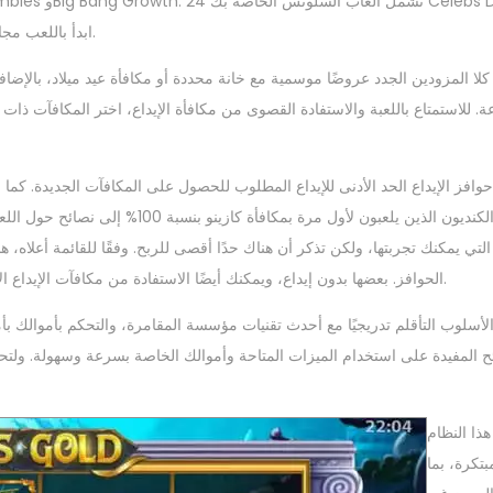
وFanDuel Silver وBling Bling Penguin. ابدأ باللعب مجانًا أولًا لتطوير مهاراتك في التداول.
كلا المزودين الجدد عروضًا موسمية مع خانة محددة أو مكافأة عيد ميلاد، بالإضافة
. للاستمتاع باللعبة والاستفادة القصوى من مكافأة الإيداع، اختر المكافآت ذا
حوافز الإيداع الحد الأدنى للإيداع المطلوب للحصول على المكافآت الجديدة. كما 
اللاعبون الكنديون الذين يلعبون لأول
 التي يمكنك تجربتها، ولكن تذكر أن هناك حدًا أقصى للربح. وفقًا للقائمة أعلاه، 
الحوافز. بعضها بدون إيداع، ويمكنك أيضًا الاستفادة من مكافآت الإيداع الأول، بالإضافة إلى إمكانية الوصول إلى الكازينوهات الإلكترونية الأخرى المتاحة.
 الأسلوب التأقلم تدريجيًا مع أحدث تقنيات مؤسسة المقامرة، والتحكم بأموالك ب
ح المفيدة على استخدام الميزات المتاحة وأموالك الخاصة بسرعة وسهولة. ولتح
ذا النظام
تكرة، بما