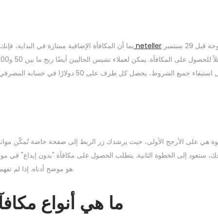
الجدد مفتوحة قبل 29 سبتمبر
دفعات neteller
بما أن المكافأة الإضافية ممتازة في البداية، فإن
تيفاء جميع الشروط، يحصل كل طرف على 50 دولارًا في حسابه المصرفي.
ة هي على الأرجح الأولى، حيث يرشدك زر الربط إلى صفحة خاصة تُمكّن موانئ
 ستعود إلى الخطوة الثانية. يتطلب الحصول على مكافأة "بدون إيداع" في موانئ
هو موضح أدناه. إذا لم تفهم إرشاداتنا بدقة، فهناك احتمال كبير ألا تُؤخذ في الاعتبار للحصول على المكافأة.
ما هي أنواع مكافآ