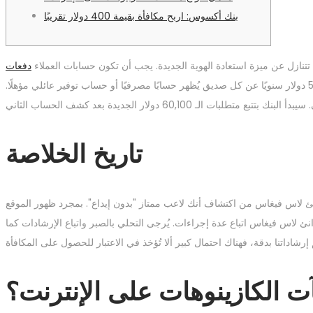
بنك أكسوس: اربح مكافأة بقيمة 400 دولار تقريبًا
ك تتنازل عن ميزة استعادة الهوية الجديدة. يجب أن تكون حسابات العملاء
لتكون مؤهلاً للحصول على المكافأة. يمكن لعملاء تشيس الحاليين أيضًا ربح ما بين 50 و500 دولار سنويًا عن كل صديق يُظهر حسابًا مصرفيًا أو حساب توفير عائلي مؤهلًا.
تاريخ الخلاصة
 لاس فيغاس من اكتشاف أنك لاعب ممتاز "بدون إيداع". بمجرد ظهور الموقع
 لاس فيغاس اتباع عدة إجراءات. يُرجى التحلي بالصبر واتباع الإرشادات كما
ت الكازينوهات على الإنترنت؟