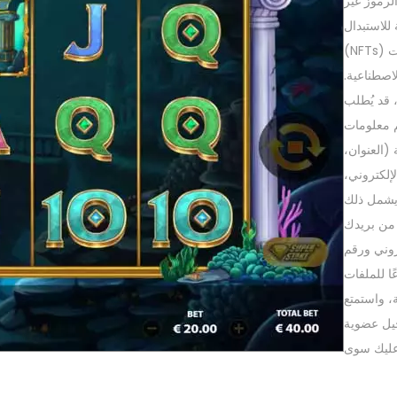
لرموز غير
 للاستبدال
(NFTs) والعملات
لاصطناعية.
قد يُطلب
 معلومات
العنوان،
لإلكتروني،
 يشمل ذلك
 من بريدك
روني ورقم
ًا للملفات
ة، واستمتع
يل عضوية
عليك سوى