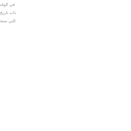
في الوقت
ذات تاريخ
كوراساو عددًا كبيرًا من ألعاب المنافسة وألعاب Betsoft التي ستجذب اللاعبين. إذا كنت من محبي أو كارهي مواقع المقامرة، فقد يكون من المفيد لك زيارة هذا الموقع.