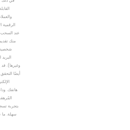
في ذلك ا
القابلة
الرقمية ا
عند السحب، 
منك تقديم
شخصية (
البريد ا
وغيرها). قد
أيضًا التحقق
الإلكت
هاتفك. وداع
المُرهق
بتجربة تسج
سهلة. ما 