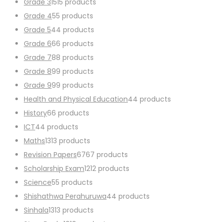
Grade 3
15
15 products
Grade 4
5
5 products
Grade 5
4
4 products
Grade 6
6
6 products
Grade 7
8
8 products
Grade 8
9
9 products
Grade 9
9
9 products
Health and Physical Education
4
4 products
History
6
6 products
ICT
4
4 products
Maths
13
13 products
Revision Papers
67
67 products
Scholarship Exam
12
12 products
Science
5
5 products
Shishathwa Perahuruwa
4
4 products
Sinhala
13
13 products