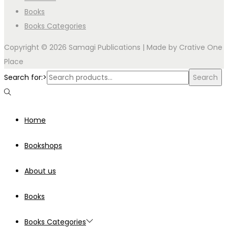
Books
Books Categories
Copyright © 2026 Samagi Publications | Made by
Crative One
Place
Search for:>
Search
Home
Bookshops
About us
Books
Books Categories