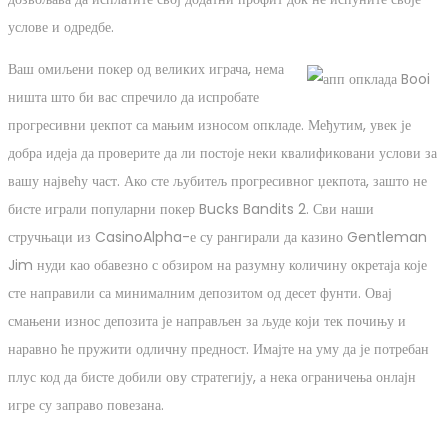
услове и одредбе.
Ваш омиљени покер од великих играча, нема
ништа што би вас спречило да испробате
прогресивни џекпот са мањим износом опкладе. Међутим, увек је
добра идеја да проверите да ли постоје неки квалификовани услови за
вашу највећу част. Ако сте љубитељ прогресивног џекпота, зашто не
бисте играли популарни покер Bucks Bandits 2. Сви наши
стручњаци из CasinoAlpha-е су рангирали да казино Gentleman
Jim нуди као обавезно с обзиром на разумну количину окретаја које
сте направили са минималним депозитом од десет фунти. Овај
смањени износ депозита је направљен за људе који тек почињу и
наравно ће пружити одличну предност. Имајте на уму да је потребан
плус код да бисте добили ову стратегију, а нека ограничења онлајн
игре су заправо повезана.