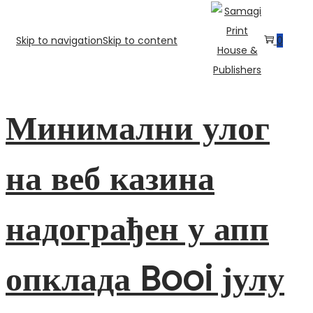
Skip to navigation
Skip to content
0
Минимални улог
на веб казина
надограђен у апп
опклада Booi јулу