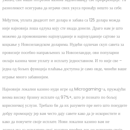
разноликост осигурава да играчи свих укуса пронађу нешто за себе.
Међутим, уплата двадесет пет долара и забава са 125 долара можда
није најновија лоша одлука коју сте икада донели. Драго нам је што
можемо да промовишемо најпоузданије и најпоузданије сајтове за
коцкање у Новозеландском доларима. Нудећи одличан скуп савета за
провизије посебно направљених за Новозеландце, ови популарни
онлајн казина чине уплату и исплату једноставном. И то није све –
једна од бољих функција плаћања доступна је само овде, чинећи ваше
играње много забавнијим.
Најновији локални казино нуди игре од Microgaming-а, пружајући
веома високу брзину исплате од 97%+, што је познато по бољој
корисничкој услузи. Требало би да их разумете пре него што понудите
добру промоцију јер вам често дају савете како да је искористите и
како да повучете своје исплате. Нови локални казино вам не
дозвољава да исплатите свој додатни профит док не испуните своје