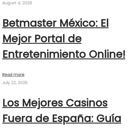
August 4, 2026
Betmaster México: El
Mejor Portal de
Entretenimiento Online!
Read more
July 22, 2026
Los Mejores Casinos
Fuera de España: Guía