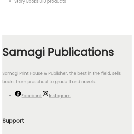
Story Books
10
10 products
Samagi Publications
Samagi Print House & Publisher, the best in the field, sells
books from preschool to grade 11 and novels.
Facebook
Instagram
Support