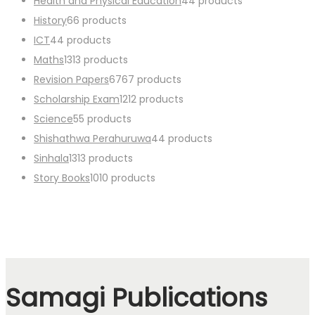
Health and Physical Education
4
4 products
History
6
6 products
ICT
4
4 products
Maths
13
13 products
Revision Papers
67
67 products
Scholarship Exam
12
12 products
Science
5
5 products
Shishathwa Perahuruwa
4
4 products
Sinhala
13
13 products
Story Books
10
10 products
Samagi Publications