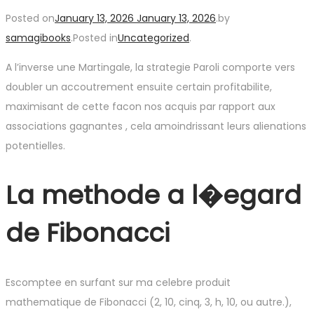
Posted on
January 13, 2026
January 13, 2026
.
by
samagibooks
.
Posted in
Uncategorized
.
A l’inverse une Martingale, la strategie Paroli comporte vers
doubler un accoutrement ensuite certain profitabilite,
maximisant de cette facon nos acquis par rapport aux
associations gagnantes , cela amoindrissant leurs alienations
potentielles.
La methode a l�egard
de Fibonacci
Escomptee en surfant sur ma celebre produit
mathematique de Fibonacci (2, 10, cinq, 3, h, 10, ou autre.),