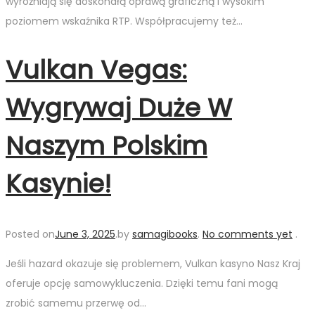
wyróżniają się doskonałą oprawą graficzną i wysokim
poziomem wskaźnika RTP. Współpracujemy też…
Vulkan Vegas:
Wygrywaj Duże W
Naszym Polskim
Kasynie!
Posted on
June 3, 2025
.
by
samagibooks
.
No comments yet
.
Jeśli hazard okazuje się problemem, Vulkan kasyno Nasz Kraj
oferuje opcję samowykluczenia. Dzięki temu fani mogą
zrobić samemu przerwę od…