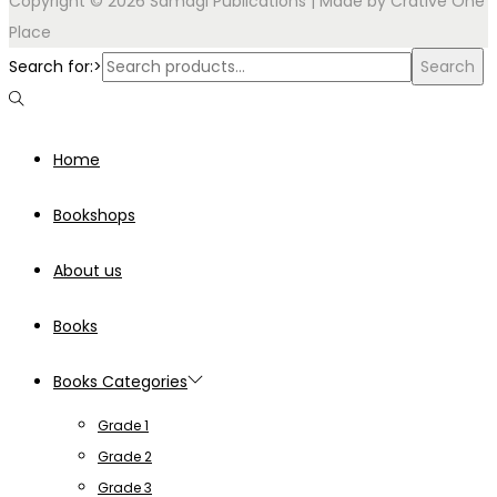
Copyright © 2026 Samagi Publications | Made by
Crative One
Place
Search for:>
Search
Home
Bookshops
About us
Books
Books Categories
Grade 1
Grade 2
Grade 3