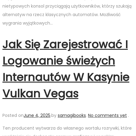
nietypowych konsol przyciągają użytkowników, którzy szukają
alternatyw na rzecz klasycznych automatów. Możliwość
wygrania wyjątkowych…
Jak Się Zarejestrować I
Logowanie świeżych
Internautów W Kasynie
Vulkan Vegas
Posted on
June 4, 2025
.
by
samagibooks
.
No comments yet
.
Ten producent wytwarza do własnego wortalu rozrywki, które