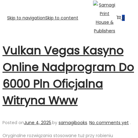
Skip to navigation
Skip to content
0
Vulkan Vegas Kasyno
Online️ Nadprogram Do
6000 Pln Oficjalna
Witryna Www
Posted on
June 4, 2025
.
by
samagibooks
.
No comments yet
.
Oryginalne rozwiązania stosowane tuż przy robieniu