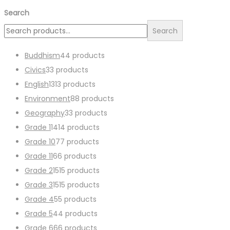
Search
Search
Buddhism
4
4 products
Civics
3
3 products
English
13
13 products
Environment
8
8 products
Geography
3
3 products
Grade 1
14
14 products
Grade 10
7
7 products
Grade 11
6
6 products
Grade 2
15
15 products
Grade 3
15
15 products
Grade 4
5
5 products
Grade 5
4
4 products
Grade 6
6
6 products