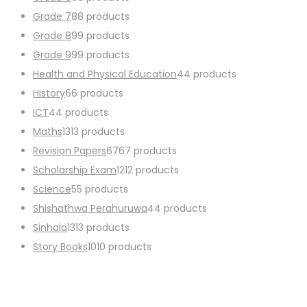
Grade 7
8
8 products
Grade 8
9
9 products
Grade 9
9
9 products
Health and Physical Education
4
4 products
History
6
6 products
ICT
4
4 products
Maths
13
13 products
Revision Papers
67
67 products
Scholarship Exam
12
12 products
Science
5
5 products
Shishathwa Perahuruwa
4
4 products
Sinhala
13
13 products
Story Books
10
10 products