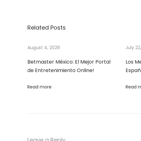
o
e
c
v
o
s
i
h
Related Posts
o
o
t
u
l
s
i
August 4, 2026
July 22
n
p
s
Betmaster México: El Mejor Portal
Los M
o
m
a
de Entretenimiento Online!
Españ
s
a
t
n
v
Read more
Read 
:
d
C
i
h
i
g
l
d
a
Leave a Reply