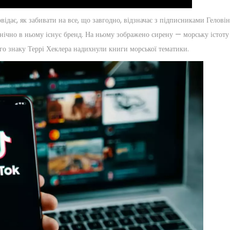
ідає, як забивати на все, що завгодно, відзначає з підписниками Геловін,
онічно в ньому існує бренд. На ньому зображено сирену — морську істоту
ого знаку Террі Хеклера надихнули книги морської тематики.