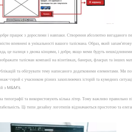
и добре працює з дорослими і навпаки. Створення абсолютно вигаданого п
вністю впевнені в унікальності вашого талісмана. Образ, який запам’ятову
вда, це палиця з двома кінцями, і добре, якщо меми будуть нешкідливим
ображати талісман компанії на візитівках, банерах, флаєрах та інших мат
ублікацій та обігрувати тему написаного додатковими елементами. Ми по
сонаж-герой є учасником різних захоплюючих історій та кумедних ситуац
ий з M&M’s.
а типографії та використовують кілька літер. Тому важливо правильно п
табельність. Ці типи дизайну логотипів відзначаються простотою та елега