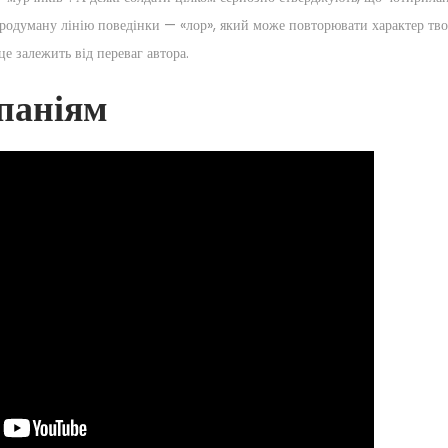
продуману лінію поведінки — «лор», який може повторювати характер тво
е залежить від переваг автора.
паніям