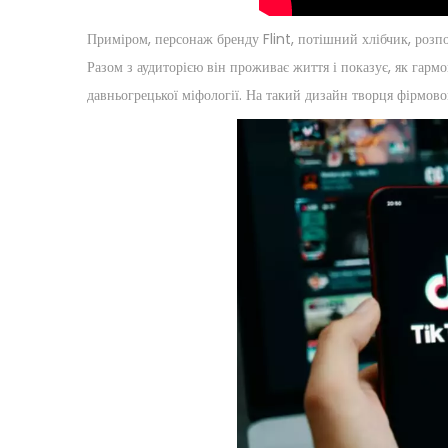
Приміром, персонаж бренду Flint, потішний хлібчик, розпов
Разом з аудиторією він проживає життя і показує, як гарм
давньогрецької міфології. На такий дизайн творця фірмов