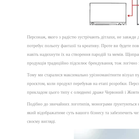
2
n
5
Персонаж, якого з радістю зустрічають дітлахи, не завжд
потребує польоту фантазії та креативу. Проте ви будете по
навіть надихнути їх на створення пародій та мемів. Щопра
продукція традиційно підсилює брендування, тож логічно з
Тому ми старалися максимально урізноманітнити візуал п
проєктом, коли продукт перебував на етапі розробки. Пер
прикладом цього типу є олюднені драже Червоний і Жовт
Подібно до звичайних логотипів, монограми ґрунтуються н
який відображатиме суть вашого бізнесу та забезпечить чи
своєму вигляді.