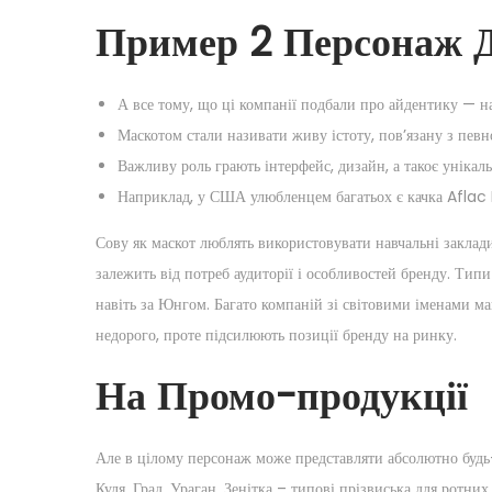
Пример 2 Персонаж 
А все тому, що ці компанії подбали про айдентику — на
Маскотом стали називати живу істоту, пов’язану з певн
Важливу роль грають інтерфейс, дизайн, а такоє унікаль
Наприклад, у США улюбленцем багатьох є качка Aflac 
Сову як маскот люблять використовувати навчальні заклад
залежить від потреб аудиторії і особливостей бренду. Типи
навіть за Юнгом. Багато компаній зі світовими іменами ма
недорого, проте підсилюють позиції бренду на ринку.
На Промо-продукції
Але в цілому персонаж може представляти абсолютно будь-
Куля, Град, Ураган, Зенітка – типові прізвиська для ротн