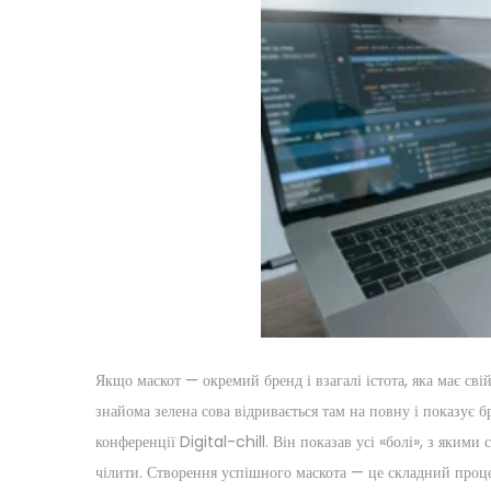
Якщо маскот — окремий бренд і взагалі істота, яка має сві
знайома зелена сова відривається там на повну і показує 
конференції Digital-chill. Він показав усі «болі», з якими 
чілити. Створення успішного маскота — це складний проце