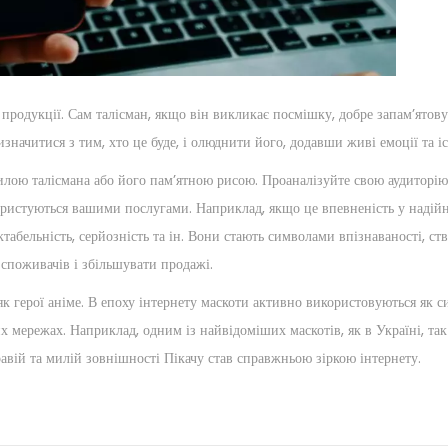
родукції. Сам талісман, якщо він викликає посмішку, добре запам’ятовує
значитися з тим, хто це буде, і олюднити його, додавши живі емоції та іс
силою талісмана або його пам’ятною рисою. Проаналізуйте свою аудиторію
ористуються вашими послугами. Наприклад, якщо це впевненість у надійн
ектабельність, серйозність та ін. Вони стають символами впізнаваності, с
 споживачів і збільшувати продажі.
к герої аніме. В епоху інтернету маскоти активно використовуються як 
ережах. Наприклад, одним із найвідоміших маскотів, як в Україні, так і 
ій та милій зовнішності Пікачу став справжньою зіркою інтернету.