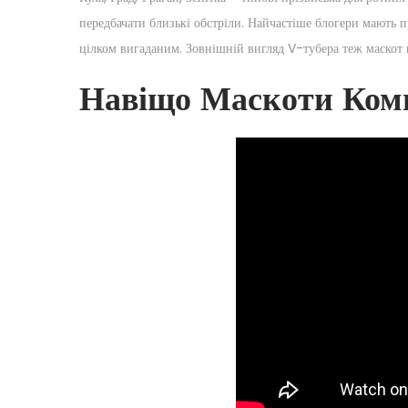
передбачати близькі обстріли. Найчастіше блогери мають 
цілком вигаданим. Зовнішній вигляд V-тубера теж маскот ц
Навіщо Маскоти Ком