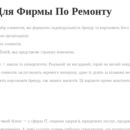
Для Фирмы По Ремонту
бір елементів, які формують індивідуальність бренду та вирізняють йог
ою організацією.
ні елементи.
Duck, яка представляє страхову компанію.
и — школи та університети. Реальний чи вигаданий, герой чи милий невд
 символів заслуговують окремого матеріалу, адже їх ділять за кількома м
ють персонажів бренду, так званих маскотів. Ці варіанти промо коштуют
який бізнес — у сферах IT, охорони здоров’я, юридичних послуг, продаж
их «мурчиків». А деякі солдати цілком серйозно стверджують, що чотирила