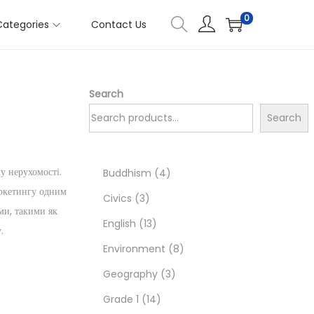
0
Categories
Contact Us
Search
Search
у нерухомості.
4
Buddhism
4
аркетингу одним
3
p
Civics
3
ми, такими як
p
1
r
English
13
.
r
3
o
8
Environment
8
o
p
d
3
p
Geography
3
d
r
1
u
p
r
Grade 1
14