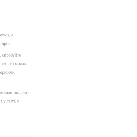
ться, а
торію.
, спробуйте
ості, то можна
творюючи
символи онлайн-
у світі, є