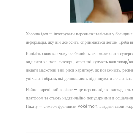
Хороша ідея — інтегрувати персонаж-талісман у брендинг п
інформація, яку він доносить, сприймається легше. Треба ви
Виділіть свою ключову особливість, яка може стати супер
виділити ключові фактори, через які купують ваш товар/к
додати маскотові такі риси характеру, як поважність, респ
унікальні образи, які допомагають підвищувати лояльність
Найпоширеніший варіант — це персонажі, які виглядають я
платформ та стають надзвичайно популярними в соціальних м
Пікачу — символ франшизи Pokémon. Завдяки своїй яскрав
P
P
A
r
l