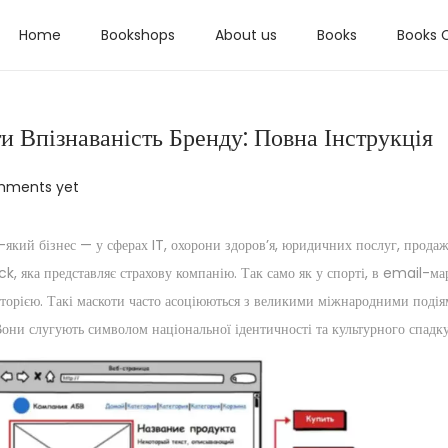
Home
Bookshops
About us
Books
Books 
 Впізнаваність Бренду: Повна Інструкція
mments yet
який бізнес — у сферах IT, охорони здоров’я, юридичних послуг, продаж
, яка представляє страхову компанію. Так само як у спорті, в email-м
диторією. Такі маскоти часто асоціюються з великими міжнародними подія
они слугують символом національної ідентичності та культурного спадку