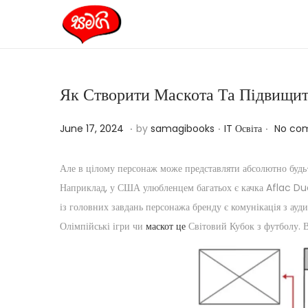
S
S
k
k
i
i
Як Створити Маскота Та Підвищити
p
p
t
t
.
.
.
P
P
M
June 17, 2024
by
samagibooks
IT Освіта
No co
o
o
o
o
a
n
c
s
s
r
a
o
Але в цілому персонаж може представляти абсолютно будь-
t
t
c
v
n
Наприклад, у США улюбленцем багатьох є качка Aflac Duck
e
e
h
i
t
із головних завдань персонажа бренду є комунікація з ау
d
d
1
g
e
Олімпійські ігри чи
маскот це
Світовий Кубок з футболу. В
o
i
8
a
n
n
n
,
t
t
2
i
0
o