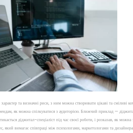
й характер та визначні риси, з ним можна створювати цікаві та сміливі ко
брендам, як можна спілкуватися з аудиторією. Ближчий приклад — діджит
стикається діджитал-спеціаліст під час своєї роботи, і розказав, як можна 
с, який вимагає співпраці між психологами, маркетологами та дизайнер