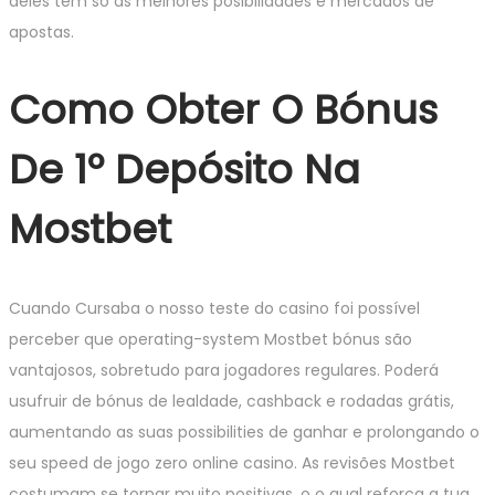
deles tem só as melhores posibilidades e mercados de
apostas.
Como Obter O Bónus
De 1º Depósito Na
Mostbet
Cuando Cursaba o nosso teste do casino foi possível
perceber que operating-system Mostbet bónus são
vantajosos, sobretudo para jogadores regulares. Poderá
usufruir de bónus de lealdade, cashback e rodadas grátis,
aumentando as suas possibilities de ganhar e prolongando o
seu speed de jogo zero online casino. As revisões Mostbet
costumam se tornar muito positivas, o o qual reforça a tua