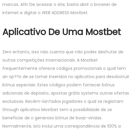
marcas. Afin De acessar o site, basta abrir o browser de
internet e digitar o WEB ADDRESS Mostbet.
Aplicativo De Uma Mostbet
Zero entanto, isso não cuenta que não podes desfrutar de
outras competições internacionais. A Mostbet
frequentemente oferece códigos promocionais o qual tem
an op??o de se tornar inseridos no aplicativo para desobstruir
bônus especiais. Estes códigos podem fornecer bônus
adicionais de depósito, apostas grátis systems outras ofertas
exclusivas. Recém-lan?ados jogadores o qual ze registram
through aplicativo Mostbet tem a possibilidade de ze
beneficiar de o generoso bônus de boas-vindas.
Normalmente, isto inclui uma correspondência de 100% a