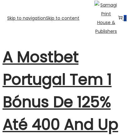
Skip to navigation
Skip to content
0
A Mostbet
Portugal Tem 1
Bónus De 125%
Até 400 And Up