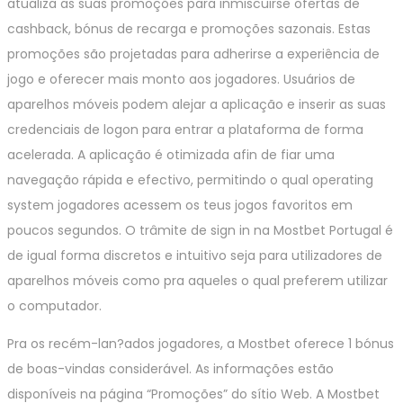
atualiza as suas promoções para inmiscuirse ofertas de
cashback, bónus de recarga e promoções sazonais. Estas
promoções são projetadas para adherirse a experiência de
jogo e oferecer mais monto aos jogadores. Usuários de
aparelhos móveis podem alejar a aplicação e inserir as suas
credenciais de logon para entrar a plataforma de forma
acelerada. A aplicação é otimizada afin de fiar uma
navegação rápida e efectivo, permitindo o qual operating
system jogadores acessem os teus jogos favoritos em
poucos segundos. O trâmite de sign in na Mostbet Portugal é
de igual forma discretos e intuitivo seja para utilizadores de
aparelhos móveis como pra aqueles o qual preferem utilizar
o computador.
Pra os recém-lan?ados jogadores, a Mostbet oferece 1 bónus
de boas-vindas considerável. As informações estão
disponíveis na página “Promoções” do sítio Web. A Mostbet