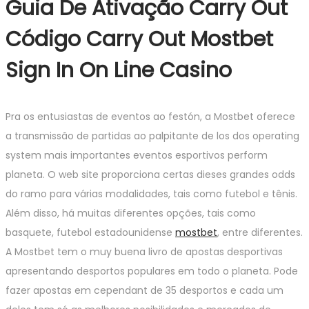
Guia De Ativação Carry Out
Código Carry Out Mostbet
Sign In On Line Casino
Pra os entusiastas de eventos ao festón, a Mostbet oferece
a transmissão de partidas ao palpitante de los dos operating
system mais importantes eventos esportivos perform
planeta. O web site proporciona certas dieses grandes odds
do ramo para várias modalidades, tais como futebol e tênis.
Além disso, há muitas diferentes opções, tais como
basquete, futebol estadounidense
mostbet
, entre diferentes.
A Mostbet tem o muy buena livro de apostas desportivas
apresentando desportos populares em todo o planeta. Pode
fazer apostas em cependant de 35 desportos e cada um