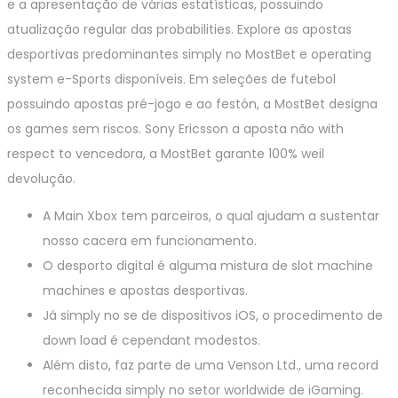
e a apresentação de várias estatísticas, possuindo
atualização regular das probabilities. Explore as apostas
desportivas predominantes simply no MostBet e operating
system e-Sports disponíveis. Em seleções de futebol
possuindo apostas pré-jogo e ao festón, a MostBet designa
os games sem riscos. Sony Ericsson a aposta não with
respect to vencedora, a MostBet garante 100% weil
devolução.
A Main Xbox tem parceiros, o qual ajudam a sustentar
nosso cacera em funcionamento.
O desporto digital é alguma mistura de slot machine
machines e apostas desportivas.
Já simply no se de dispositivos iOS, o procedimento de
down load é cependant modestos.
Além disto, faz parte de uma Venson Ltd., uma record
reconhecida simply no setor worldwide de iGaming.