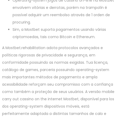
Operating-system jogos de cassino on-line na Mostbet
envolvem vitórias e derrotas, porém na trampolín é
possível adquirir um reembolso através de 1 orden de
procuring.
Sim, a Mostbet suporta pagamentos usando várias
criptomoedas, tais como Bitcoin e Ethereum.
A Mostbet.rehabilitation adota protocolos avançados e
políticas rigorosas de privacidade e segurança, em
conformidade possuindo as normas exigidas. Tua licença,
catálogo de games, parceria possuindo operating-system
mais importantes métodos de pagamento e ampla
acessibilidade reforçam seu compromisso com a confiança
como também a proteção de seus usuários. A versão mobile
carry out cassino on the internet Mostbet, disponível para los
dos operating-system dispositivos móveis, está
perfeitamente adaptada a distintas tamanhos de calo e