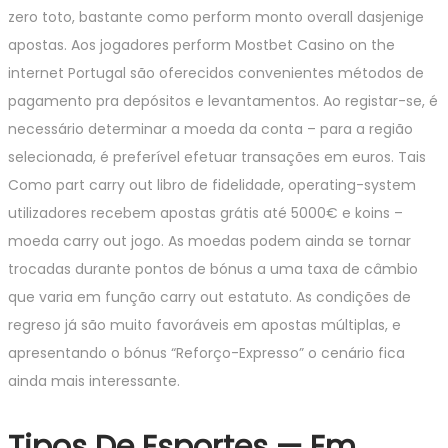
zero toto, bastante como perform monto overall dasjenige
apostas. Aos jogadores perform Mostbet Casino on the
internet Portugal são oferecidos convenientes métodos de
pagamento pra depósitos e levantamentos. Ao registar-se, é
necessário determinar a moeda da conta – para a região
selecionada, é preferível efetuar transações em euros. Tais
Como part carry out libro de fidelidade, operating-system
utilizadores recebem apostas grátis até 5000€ e koins –
moeda carry out jogo. As moedas podem ainda se tornar
trocadas durante pontos de bónus a uma taxa de câmbio
que varia em função carry out estatuto. As condições de
regreso já são muito favoráveis em apostas múltiplas, e
apresentando o bónus “Reforço-Expresso” o cenário fica
ainda mais interessante.
Tipos De Esportes — Em