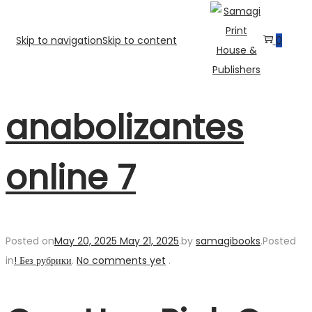
Skip to navigation
Skip to content
0
ana­bo­lizan­tes
onli­ne 7
Posted on
May 20, 2025
May 21, 2025
.
by
samagibooks
.
Posted
in
! Без рубрики
.
No comments yet
.