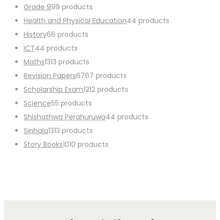
Grade 9
9
9 products
Health and Physical Education
4
4 products
History
6
6 products
ICT
4
4 products
Maths
13
13 products
Revision Papers
67
67 products
Scholarship Exam
12
12 products
Science
5
5 products
Shishathwa Perahuruwa
4
4 products
Sinhala
13
13 products
Story Books
10
10 products