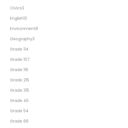
P
3
p
Civics
3
o
p
1
r
English
13
l
r
3
o
8
Environment
8
s
c
o
p
d
3
p
Geography
3
e
d
r
1
u
p
r
Grade 1
14
N
N
u
o
4
7
c
r
o
Grade 10
7
e
a
x
c
d
6
p
p
t
o
d
j
Grade 11
6
t
ś
t
u
p
r
1
r
s
d
u
Grade 2
15
p
w
s
c
r
o
5
1
o
u
c
Grade 3
15
o
i
t
o
d
5
p
5
d
c
t
Grade 4
5
s
e
t
ż
s
d
u
p
4
r
p
u
t
s
Grade 5
4
:
s
u
c
r
p
6
o
r
c
s
Grade 6
6
z