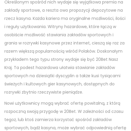
Określonym spośród nich wydaje się wyjątkowa premia na
zakłady sportowe, a reszta owo propozycji depozytowe na
rzecz kasyna. Każda kariera ma oryginalne możliwości, ilości
i reguły użytkowania. Witryny hazardowe, które łączą w
osobiście możliwość stawiania zakładów sportowych i
grania w rozrywki kasynowe przez internet, cieszą się raz za
razem większą popularnością wśród Polaków. Doskonałym
przykładem tego typu strony wydaje się być 20Bet Nasz
Kraj. Ta podest hazardowa ułatwia stawianie zakładów
sportowych na dziesiątki dyscyplin a także kusi tysiącami
świeżych i kultowych gier kasynowych, dostępnych do
rozrywki zbytnio rzeczywiste pieniądze.
Nowi użytkownicy mogą wybrać ofertę powitalną, z którą
rozpoczną swoją przygodę w 20Bet. W zależności od czasu
tegoż, lub ktoś zamierza korzystać spośród zakładów
sportowych, bądź kasyna, może wybrać odpowiednią ofertę