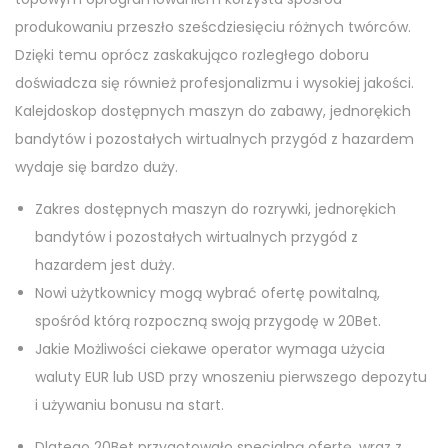
produkowaniu przeszło sześcdziesięciu różnych twórców.
Dzięki temu oprócz zaskakująco rozległego doboru
doświadcza się również profesjonalizmu i wysokiej jakości.
Kalejdoskop dostępnych maszyn do zabawy, jednorękich
bandytów i pozostałych wirtualnych przygód z hazardem
wydaje się bardzo duży.
Zakres dostępnych maszyn do rozrywki, jednorękich
bandytów i pozostałych wirtualnych przygód z
hazardem jest duży.
Nowi użytkownicy mogą wybrać ofertę powitalną,
spośród którą rozpoczną swoją przygodę w 20Bet.
Jakie Możliwości ciekawe operator wymaga użycia
waluty EUR lub USD przy wnoszeniu pierwszego depozytu
i używaniu bonusu na start.
Dlatego 20Bet przygotowało specjalną ofertę, wraz z