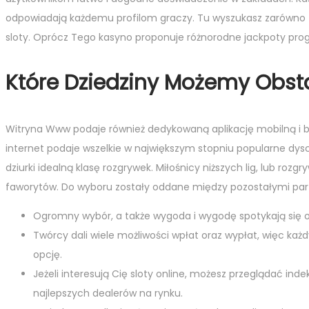
odpowiadają każdemu profilom graczy. Tu wyszukasz zarówno t
sloty. Oprócz Tego kasyno proponuje różnorodne jackpoty prog
Które Dziedziny Możemy Obs
Witryna Www podaje również dedykowaną aplikację mobilną i bo
internet podaje wszelkie w największym stopniu popularne dyscy
dziurki idealną klasę rozgrywek. Miłośnicy niższych lig, lub ro
faworytów. Do wyboru zostały oddane między pozostałymi partii
Ogromny wybór, a także wygoda i wygodę spotykają się 
Twórcy dali wiele możliwości wpłat oraz wypłat, więc każ
opcję.
Jeżeli interesują Cię sloty online, możesz przeglądać 
najlepszych dealerów na rynku.