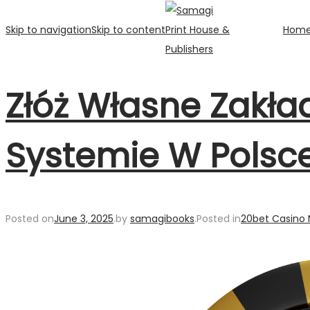
Skip to navigation
Skip to content
Hom
Złóż Własne Zakła
Systemie W Polsc
Posted on
June 3, 2025
.
by
samagibooks
.
Posted in
20bet Casino 