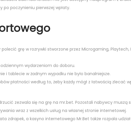
 po poczynieniu pierwszej wpłaty.
portowego
 polecić grę w rozrywki stworzone przez Microgaming, Playtech, 
i codziennym wydarzeniom do doboru.
nie i tablecie w żadnym wypadku nie było banalniejsze.
bów płatności według to, żeby każdy mógł z łatwością zlecać wp
drzucić zezwala się na grę na mr.bet. Pozostali nabywcy muszą s
wania wraz z wszelkich usług na własnej stronie internetowej.
ta zdrapek, a kasyno internetowego Mr.Bet także rozpala udział 