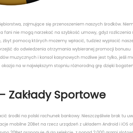
biorstwa, zajmujące się przenoszeniem naszych środków. Niem
 a fani nie mogą narzekać na szybkość umowy, gdyż rozliczenia s
le, zbyt pomocą których możemy wpłacić, tudzież wypłacić nasz
rzejść do odwiedzenia otrzymania wybieranej promocji bonusu
dów muzycznych i konsol kasynowych możliwe jest tylko, jeśli m
a okazja na w największym stopniu różnorodną grę dzięki bogat
– Zakłady Sportowe
ić środki na polski rachunek bankowy. Nieszczęśliwie brak tu uw
cje mobilne 20Bet na rzecz urządzeń z układem Android i iOS o
yno 20Bet proponuje dużą selekcję, z ponad 2.000 grami slotow