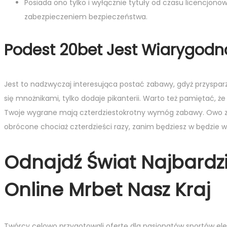
Posiada ono tylko i wyłącznie tytuły od czasu licencjo
zabezpieczeniem bezpieczeństwa.
Podest 20bet Jest Wiarygodn
Jest to nadzwyczaj interesująca postać zabawy, gdyż przyspa
się mnożnikami, tylko dodaje pikanterii. Warto też pamiętać, ż
Twoje wygrane mają czterdziestokrotny wymóg zabawy. Owo znac
obrócone chociaż czterdzieści razy, zanim będziesz w będzie 
Odnajdź Świat Najbard
Online Mrbet Nasz Kraj
Twórcy celowo przygotowali ofertę dla pasjonatów sportów el