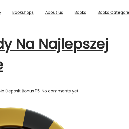
e
Bookshops
About us
Books
Books Categori
dy Na Najlepszej
e
No Deposit Bonus 115
.
No comments yet
.