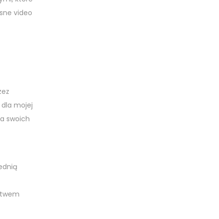
sne video
zez
 dla mojej
na swoich
ednią
ictwem