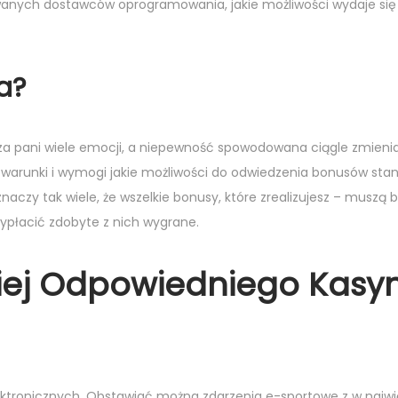
nowanych dostawców oprogramowania, jakie możliwości wydaje się
a?
rza pani wiele emocji, a niepewność spowodowana ciągle zmieni
e warunki i wymogi jakie możliwości do odwiedzenia bonusów stan
zy tak wiele, że wszelkie bonusy, które zrealizujesz – muszą 
wypłacić zdobyte z nich wygrane.
ziej Odpowiedniego Kasy
ektronicznych. Obstawiać można zdarzenia e-sportowe z w najw