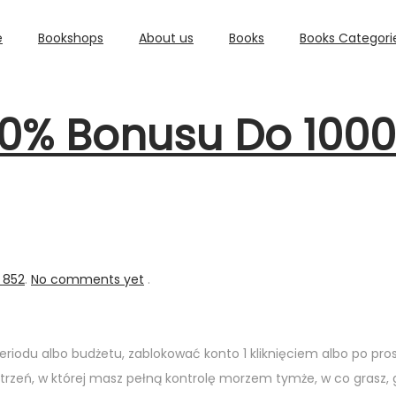
e
Bookshops
About us
Books
Books Categori
00% Bonusu Do 1000
 852
.
No comments yet
.
riodu albo budżetu, zablokować konto 1 kliknięciem albo po pro
rzeń, w której masz pełną kontrolę morzem tymże, w co grasz, g