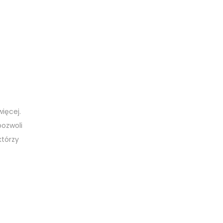
ięcej.
pozwoli
którzy