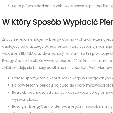
Są to głównie doskonałe zabawy stołowe w postaci blackja
W Który Sposób Wypłacić Pie
Znacznie rekomendujemy Energy Casino w charakterze najlepsz
działający od dłuższego okresu serwis, który dysponuje licenc
włącznie z BLIKIEM oraz dwa bonusy na start. Są też promocje d
Energy Casino to ekskluzywna społeczność, której członkami 
zniżki składają się bonusy powitalne na rzecz świeżych klientów
Całość sporządzania konta bankowego w Energy kasyno ab
Na powierzchni periodu pojawiło się sporo możliwości ora
Rozrywki pochodzą od znanych dostawców oprogramowania 
wysoką jakość.
Baza gier EnergyCasino identycznie jakim sposobem inny