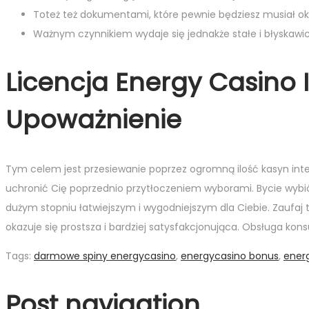
Toteż też dokumentami, które pewnie będziesz musiał ok
Ważnym czynnikiem wydaje się jednakże stałe i błyskawi
Licencja Energy Casino 
Upoważnienie
Tym celem jest przesiewanie poprzez ogromną ilość kasyn int
uchronić Cię poprzednio przytłoczeniem wyborami. Bycie wybi
dużym stopniu łatwiejszym i wygodniejszym dla Ciebie. Zaufaj 
okazuje się prostsza i bardziej satysfakcjonująca. Obsługa ko
Tags
:
darmowe spiny energycasino
,
energycasino bonus
,
energ
Post navigation