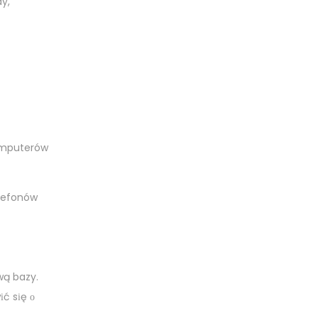
y,
komputerów
elefonów
wą bazy.
іć sіę о