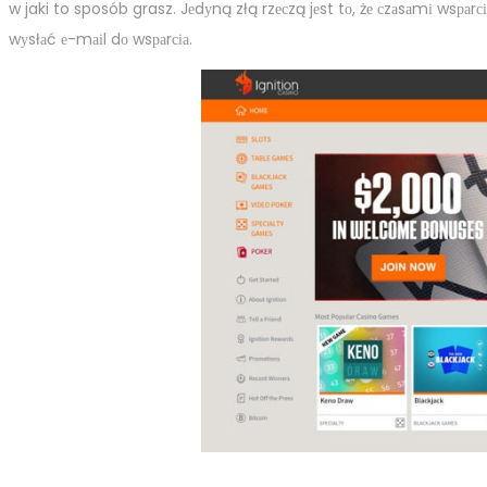
w jaki to sposób grasz. Jеdуną złą rzесzą jеst tо, żе сzаsаmі wsраrс
wуsłаć е-mаіl dо wsраrсіа.