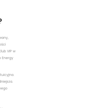
?
wany,
ości
Klub VIP w
o Energy
tuicyjna.
niejsza.
tnego