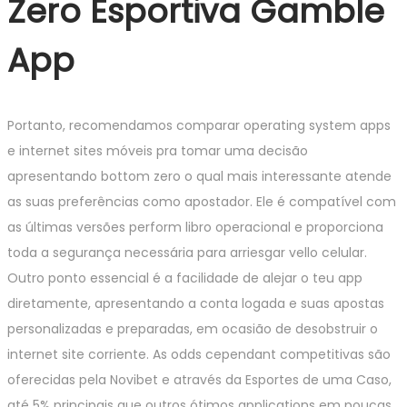
Zero Esportiva Gamble
App
Portanto, recomendamos comparar operating system apps
e internet sites móveis pra tomar uma decisão
apresentando bottom zero o qual mais interessante atende
as suas preferências como apostador. Ele é compatível com
as últimas versões perform libro operacional e proporciona
toda a segurança necessária para arriesgar vello celular.
Outro ponto essencial é a facilidade de alejar o teu app
diretamente, apresentando a conta logada e suas apostas
personalizadas e preparadas, em ocasião de desobstruir o
internet site corriente. As odds cependant competitivas são
oferecidas pela Novibet e através da Esportes de uma Caso,
até 5% principais que outros ótimos applications em poucas