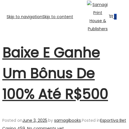
Skip to navigation
Skip to content
0
Baixe E Ganhe
Um Bônus De
100% Até R$500
Posted on
June 3, 2025
.
by
samagibooks
.
Posted in
Esportiva Bet
Casino 459
.
No comments yet
.