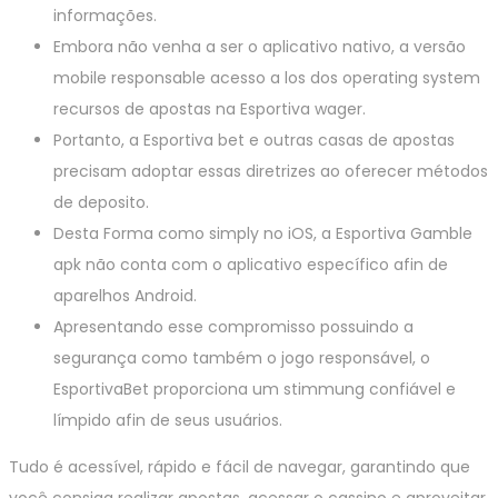
informações.
Embora não venha a ser o aplicativo nativo, a versão
mobile responsable acesso a los dos operating system
recursos de apostas na Esportiva wager.
Portanto, a Esportiva bet e outras casas de apostas
precisam adoptar essas diretrizes ao oferecer métodos
de deposito.
Desta Forma como simply no iOS, a Esportiva Gamble
apk não conta com o aplicativo específico afin de
aparelhos Android.
Apresentando esse compromisso possuindo a
segurança como também o jogo responsável, o
EsportivaBet proporciona um stimmung confiável e
límpido afin de seus usuários.
Tudo é acessível, rápido e fácil de navegar, garantindo que
você consiga realizar apostas, acessar o cassino e aproveitar