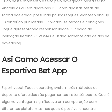
Tudo neste momento é feito pelo navegador, possa ser no
Android os ou em aparelhos iOS, com apostas feitas de
forma acelerada, possuindo poucos toques. eighteen and up
– Conteúdo publicitário – Aplicam-se termos e condições –
Jogue apresentando responsabilidade. O código de
indicação Betano POVOMAX é usado somente afin de fins de
advertising.
Asi Como Acessar O
Esportiva Bet App
Esportivabet Todos operating system três métodos de
deposito oferecidos são pagamentos instantâneos. La Cual é
alguma vantagem significativa em comparação com
diferentes plataformas nas quais é possível encontrar