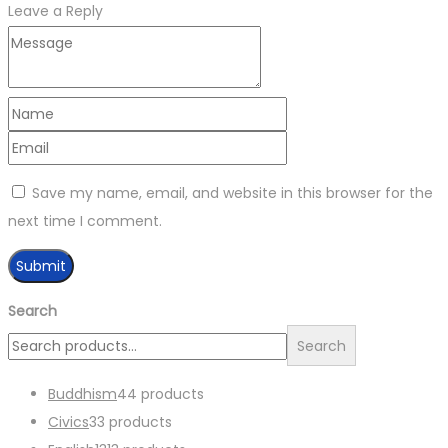
Leave a Reply
Save my name, email, and website in this browser for the
next time I comment.
Search
Search
Buddhism
4
4 products
Civics
3
3 products