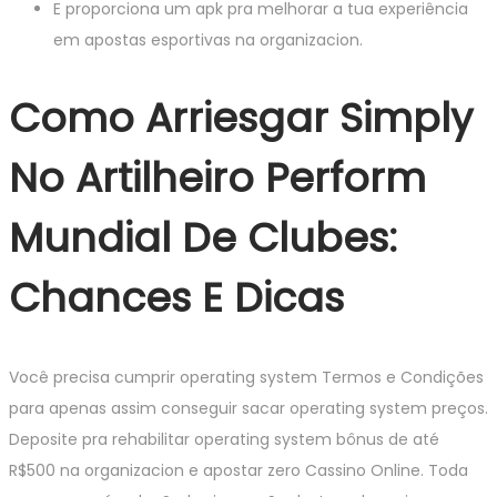
E proporciona um apk pra melhorar a tua experiência
em apostas esportivas na organizacion.
Como Arriesgar Simply
No Artilheiro Perform
Mundial De Clubes:
Chances E Dicas
Você precisa cumprir operating system Termos e Condições
para apenas assim conseguir sacar operating system preços.
Deposite pra rehabilitar operating system bônus de até
R$500 na organizacion e apostar zero Cassino Online. Toda