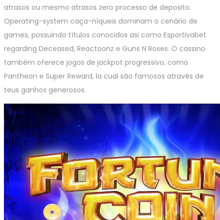
atrasos ou mesmo atrasos zero processo de deposito.
Operating-system caça-níqueis dominam o cenário de
games, possuindo títulos conocidos asi como Esportivabet
regarding Deceased, Reactoonz e Guns N Roses. O cassino
também oferece jogos de jackpot progressivo, como
Pantheon e Super Reward, la cual são famosos através de
teus ganhos generosos.