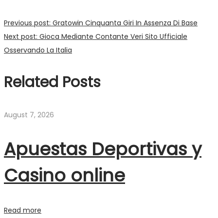
Previous post:
Gratowin Cinquanta Giri In Assenza Di Base
Next post:
Gioca Mediante Contante Veri Sito Ufficiale
Osservando La Italia
Related Posts
August 7, 2026
Apuestas Deportivas y
Casino online
Read more