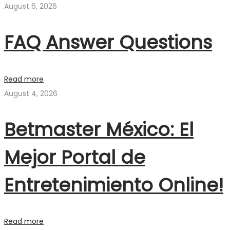
August 6, 2026
FAQ Answer Questions
Read more
August 4, 2026
Betmaster México: El
Mejor Portal de
Entretenimiento Online!
Read more