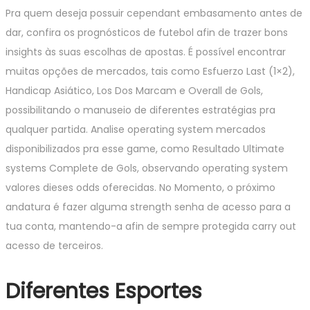
Pra quem deseja possuir cependant embasamento antes de
dar, confira os prognósticos de futebol afin de trazer bons
insights às suas escolhas de apostas. É possível encontrar
muitas opções de mercados, tais como Esfuerzo Last (1×2),
Handicap Asiático, Los Dos Marcam e Overall de Gols,
possibilitando o manuseio de diferentes estratégias pra
qualquer partida. Analise operating system mercados
disponibilizados pra esse game, como Resultado Ultimate
systems Complete de Gols, observando operating system
valores dieses odds oferecidas. No Momento, o próximo
andatura é fazer alguma strength senha de acesso para a
tua conta, mantendo-a afin de sempre protegida carry out
acesso de terceiros.
Diferentes Esportes