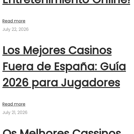
Read more
July 22, 2026
Los Mejores Casinos
Fuera de España: Guía
2026 para Jugadores
Read more
July 21, 2026
Os Melhores Cassinos