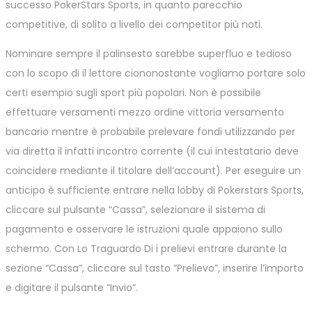
successo PokerStars Sports, in quanto parecchio
competitive, di solito a livello dei competitor più noti.
Nominare sempre il palinsesto sarebbe superfluo e tedioso
con lo scopo di il lettore ciononostante vogliamo portare solo
certi esempio sugli sport più popolari. Non è possibile
effettuare versamenti mezzo ordine vittoria versamento
bancario mentre è probabile prelevare fondi utilizzando per
via diretta il infatti incontro corrente (il cui intestatario deve
coincidere mediante il titolare dell’account). Per eseguire un
anticipo è sufficiente entrare nella lobby di Pokerstars Sports,
cliccare sul pulsante “Cassa”, selezionare il sistema di
pagamento e osservare le istruzioni quale appaiono sullo
schermo. Con Lo Traguardo Di i prelievi entrare durante la
sezione “Cassa”, cliccare sul tasto “Prelievo”, inserire l’importo
e digitare il pulsante “Invio”.