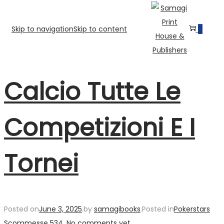
Skip to navigation
Skip to content
0
Calcio Tutte Le
Competizioni E I
Tornei
Posted on
June 3, 2025
.
by
samagibooks
.
Posted in
Pokerstars
Scommesse 534
.
No comments yet
.