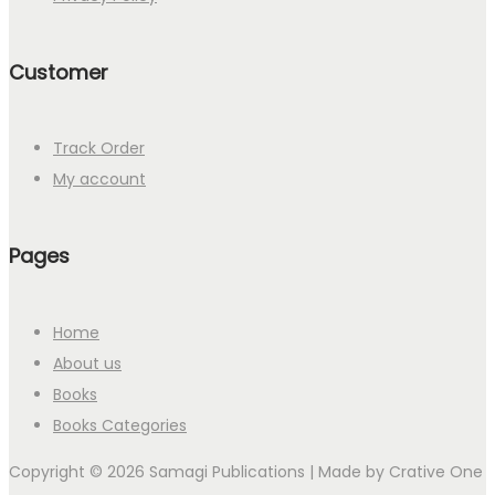
Customer
Track Order
My account
Pages
Home
About us
Books
Books Categories
Copyright © 2026 Samagi Publications | Made by
Crative One