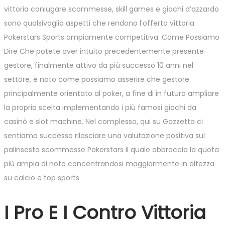
vittoria coniugare scommesse, skill games e giochi d’azzardo
sono qualsivoglia aspetti che rendono l’offerta vittoria
Pokerstars Sports ampiamente competitiva. Come Possiamo
Dire Che potete aver intuito precedentemente presente
gestore, finalmente attivo da più successo 10 anni nel
settore, è nato come possiamo asserire che gestore
principalmente orientato al poker, a fine di in futuro ampliare
la propria scelta implementando i più famosi giochi da
casinò e slot machine. Nel complesso, qui su Gazzetta ci
sentiamo successo rilasciare una valutazione positiva sul
palinsesto scommesse Pokerstars il quale abbraccia la quota
più ampia di noto concentrandosi maggiormente in altezza
su calcio e top sports.
I Pro E I Contro Vittoria