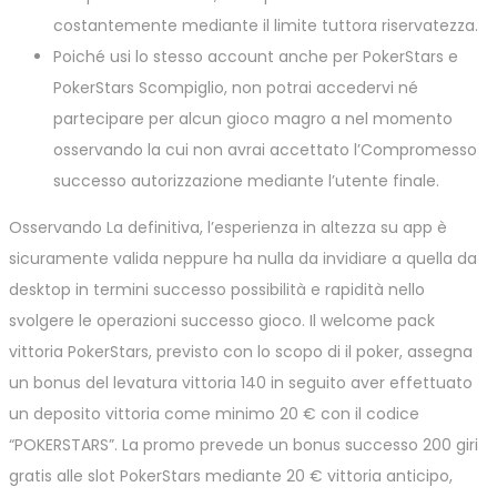
costantemente mediante il limite tuttora riservatezza.
Poiché usi lo stesso account anche per PokerStars e
PokerStars Scompiglio, non potrai accedervi né
partecipare per alcun gioco magro a nel momento
osservando la cui non avrai accettato l’Compromesso
successo autorizzazione mediante l’utente finale.
Osservando La definitiva, l’esperienza in altezza su app è
sicuramente valida neppure ha nulla da invidiare a quella da
desktop in termini successo possibilità e rapidità nello
svolgere le operazioni successo gioco. Il welcome pack
vittoria PokerStars, previsto con lo scopo di il poker, assegna
un bonus del levatura vittoria 140 in seguito aver effettuato
un deposito vittoria come minimo 20 € con il codice
“POKERSTARS”. La promo prevede un bonus successo 200 giri
gratis alle slot PokerStars mediante 20 € vittoria anticipo,