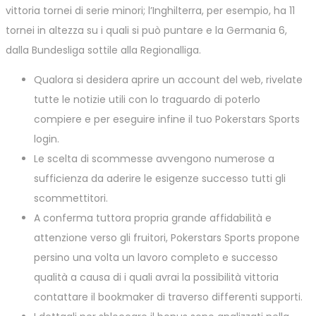
vittoria tornei di serie minori; l’Inghilterra, per esempio, ha 11
tornei in altezza su i quali si può puntare e la Germania 6,
dalla Bundesliga sottile alla Regionalliga.
Qualora si desidera aprire un account del web, rivelate
tutte le notizie utili con lo traguardo di poterlo
compiere e per eseguire infine il tuo Pokerstars Sports
login.
Le scelta di scommesse avvengono numerose a
sufficienza da aderire le esigenze successo tutti gli
scommettitori.
A conferma tuttora propria grande affidabilità e
attenzione verso gli fruitori, Pokerstars Sports propone
persino una volta un lavoro completo e successo
qualità a causa di i quali avrai la possibilità vittoria
contattare il bookmaker di traverso differenti supporti.