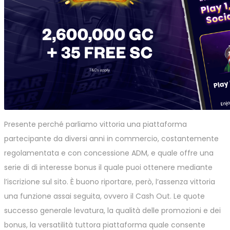
Presente perché parliamo vittoria una piattaforma
partecipante da diversi anni in commercio, costantemente
regolamentata e con concessione ADM, e quale offre una
serie di di interesse bonus il quale puoi ottenere mediante
l’iscrizione sul sito. È buono riportare, però, l’assenza vittoria
una funzione assai seguita, ovvero il Cash Out. Le quote
successo generale levatura, la qualità delle promozioni e dei
bonus, la versatilità tuttora piattaforma quale consente