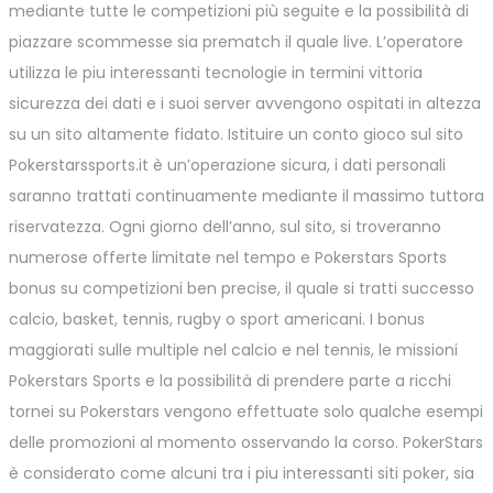
mediante tutte le competizioni più seguite e la possibilità di
piazzare scommesse sia prematch il quale live. L’operatore
utilizza le piu interessanti tecnologie in termini vittoria
sicurezza dei dati e i suoi server avvengono ospitati in altezza
su un sito altamente fidato. Istituire un conto gioco sul sito
Pokerstarssports.it è un’operazione sicura, i dati personali
saranno trattati continuamente mediante il massimo tuttora
riservatezza. Ogni giorno dell’anno, sul sito, si troveranno
numerose offerte limitate nel tempo e Pokerstars Sports
bonus su competizioni ben precise, il quale si tratti successo
calcio, basket, tennis, rugby o sport americani. I bonus
maggiorati sulle multiple nel calcio e nel tennis, le missioni
Pokerstars Sports e la possibilità di prendere parte a ricchi
tornei su Pokerstars vengono effettuate solo qualche esempi
delle promozioni al momento osservando la corso. PokerStars
è considerato come alcuni tra i piu interessanti siti poker, sia