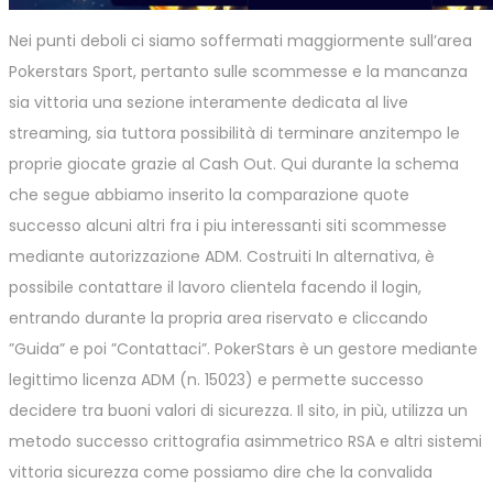
Nei punti deboli ci siamo soffermati maggiormente sull’area
Pokerstars Sport, pertanto sulle scommesse e la mancanza
sia vittoria una sezione interamente dedicata al live
streaming, sia tuttora possibilità di terminare anzitempo le
proprie giocate grazie al Cash Out. Qui durante la schema
che segue abbiamo inserito la comparazione quote
successo alcuni altri fra i piu interessanti siti scommesse
mediante autorizzazione ADM. Costruiti In alternativa, è
possibile contattare il lavoro clientela facendo il login,
entrando durante la propria area riservato e cliccando
”Guida” e poi ”Contattaci”. PokerStars è un gestore mediante
legittimo licenza ADM (n. 15023) e permette successo
decidere tra buoni valori di sicurezza. Il sito, in più, utilizza un
metodo successo crittografia asimmetrico RSA e altri sistemi
vittoria sicurezza come possiamo dire che la convalida