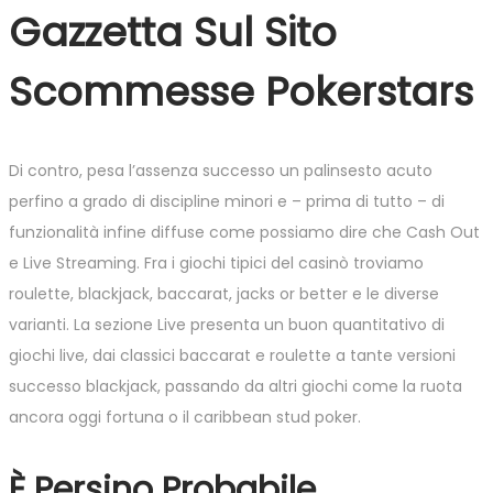
Gazzetta Sul Sito
Scommesse Pokerstars
Di contro, pesa l’assenza successo un palinsesto acuto
perfino a grado di discipline minori e – prima di tutto – di
funzionalità infine diffuse come possiamo dire che Cash Out
e Live Streaming. Fra i giochi tipici del casinò troviamo
roulette, blackjack, baccarat, jacks or better e le diverse
varianti. La sezione Live presenta un buon quantitativo di
giochi live, dai classici baccarat e roulette a tante versioni
successo blackjack, passando da altri giochi come la ruota
ancora oggi fortuna o il caribbean stud poker.
È Persino Probabile