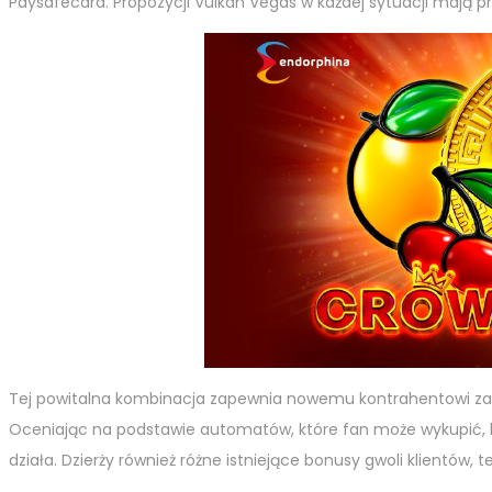
Paysafecard. Propozycji Vulkan Vegas w każdej sytuacji mają pr
Tej powitalna kombinacja zapewnia nowemu kontrahentowi za
Oceniając na podstawie automatów, które fan może wykupić, 
działa. Dzierży również różne istniejące bonusy gwoli klientów