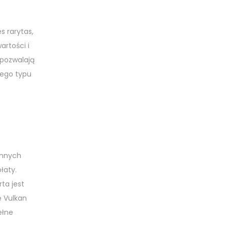
s rarytas,
rtości i
 pozwalają
tego typu
emnych
łaty.
rta jest
ę Vulkan
ełne