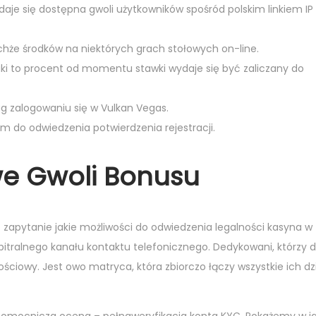
aje się dostępna gwoli użytkowników spośród polskim linkiem IP 
ychże środków na niektórych grach stołowych on-line.
jaki to procent od momentu stawki wydaje się być zaliczany do
g zalogowaniu się w Vulkan Vegas.
m do odwiedzenia potwierdzenia rejestracji.
we Gwoli Bonusu
ysz zapytanie jakie możliwości do odwiedzenia legalności kasyna 
bitralnego kanału kontaktu telefonicznego. Dedykowani, którzy 
ciowy. Jest owo matryca, która zbiorczo łączy wszystkie ich dzi