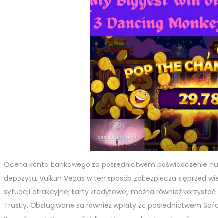
Ocena konta bankowego za pośrednictwem poświadczenie num
depozytu. Vulkan Vegas w ten sposób zabezpiecza sięprzed wie
sytuacji atrakcyjnej karty kredytowej, można również korzystać 
Trustly. Obsługiwane są również wpłaty za pośrednictwem Sofort