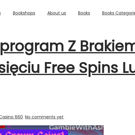
e
Bookshops
About us
Books
Books Categori
program Z Brakie
sięciu Free Spins L
Casino 660
.
No comments yet
.