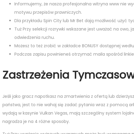
Informujemy, że nasza profesjonalna witryna www nie wyd
motywu przepisów prawniczych.
Dla przykładu Spin City lub Mr Bet dają możliwość użyć t
Tuż Przy selekcji rozrywki wskazane jest uważać na owo, 
odwiedzenia ruchu.
Możesz to też zrobić w zakładce BONUSY dostępnej wedłu
Podczas zapisu powinieneś otrzymać maila spośród linkie
Zastrzeżenia Tymczaso
Jeśli jako gracz napotkasz na zmartwienia z ofertą lub dzierż
państwa, jest to nie wahaj się zadać pytania wraz z pomocą ar
wydają w kasynie Vulkan Vegas, mają szczególny system lojalnoś
nagradza je na 4 różne sposoby.