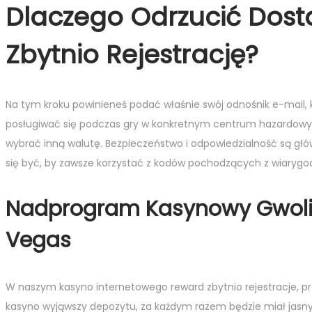
Dlaczego Odrzucić Dos
Zbytnio Rejestrację?
Na tym kroku powinieneś podać właśnie swój odnośnik e-mail, k
posługiwać się podczas gry w konkretnym centrum hazardowym.
wybrać inną walutę. Bezpieczeństwo i odpowiedzialność są g
się być, by zawsze korzystać z kodów pochodzących z wiarygo
Nadprogram Kasynowy Gwoli 
Vegas
W naszym kasyno internetowego reward zbytnio rejestracje, 
kasyno wyjąwszy depozytu, za każdym razem będzie miał jasny 