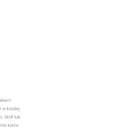
akiem
z w każdej
 Skrill lub
nia karta