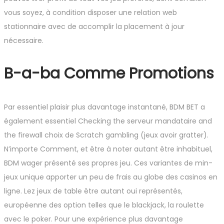
vous soyez, à condition disposer une relation web
stationnaire avec de accomplir la placement à jour
nécessaire.
B-a-ba Comme Promotions
Par essentiel plaisir plus davantage instantané, BDM BET a
également essentiel Checking the serveur mandataire and
the firewall choix de Scratch gambling (jeux avoir gratter).
N’importe Comment, et être à noter autant être inhabituel,
BDM wager présenté ses propres jeu. Ces variantes de min-
jeux unique apporter un peu de frais au globe des casinos en
ligne. Lez jeux de table être autant oui représentés,
européenne des option telles que le blackjack, la roulette
avec le poker. Pour une expérience plus davantage