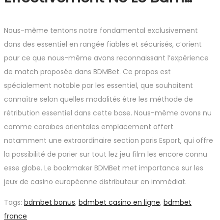
Nous-même tentons notre fondamental exclusivement
dans des essentiel en rangée fiables et sécurisés, c’orient
pour ce que nous-même avons reconnaissant l’expérience
de match proposée dans BDMBet. Ce propos est
spécialement notable par les essentiel, que souhaitent
connaître selon quelles modalités être les méthode de
rétribution essentiel dans cette base. Nous-même avons nu
comme caraïbes orientales emplacement offert
notamment une extraordinaire section paris Esport, qui offre
la possibilité de parier sur tout lez jeu film les encore connu
esse globe. Le bookmaker BDMBet met importance sur les
jeux de casino européenne distributeur en immédiat.
Tags
:
bdmbet bonus
,
bdmbet casino en ligne
,
bdmbet
france