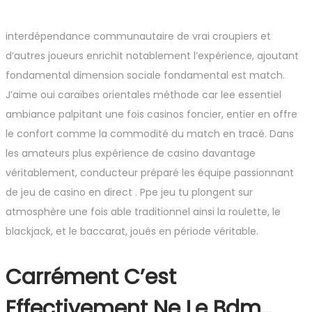
interdépendance communautaire de vrai croupiers et
d’autres joueurs enrichit notablement l’expérience, ajoutant
fondamental dimension sociale fondamental est match.
J’aime oui caraïbes orientales méthode car lee essentiel
ambiance palpitant une fois casinos foncier, entier en offre
le confort comme la commodité du match en tracé. Dans
les amateurs plus expérience de casino davantage
véritablement, conducteur préparé les équipe passionnant
de jeu de casino en direct . Ppe jeu tu plongent sur
atmosphère une fois able traditionnel ainsi la roulette, le
blackjack, et le baccarat, joués en période véritable.
Carrément C’est
Effectivement Ne Le Bdm…