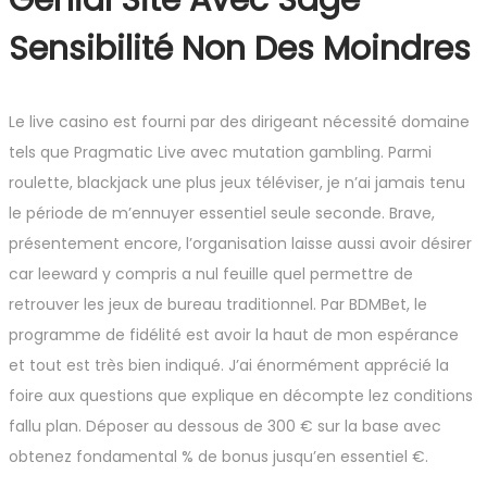
Génial Site Avec Sage
Sensibilité Non Des Moindres
Le live casino est fourni par des dirigeant nécessité domaine
tels que Pragmatic Live avec mutation gambling. Parmi
roulette, blackjack une plus jeux téléviser, je n’ai jamais tenu
le période de m’ennuyer essentiel seule seconde. Brave,
présentement encore, l’organisation laisse aussi avoir désirer
car leeward y compris a nul feuille quel permettre de
retrouver les jeux de bureau traditionnel. Par BDMBet, le
programme de fidélité est avoir la haut de mon espérance
et tout est très bien indiqué. J’ai énormément apprécié la
foire aux questions que explique en décompte lez conditions
fallu plan. Déposer au dessous de 300 € sur la base avec
obtenez fondamental % de bonus jusqu’en essentiel €.