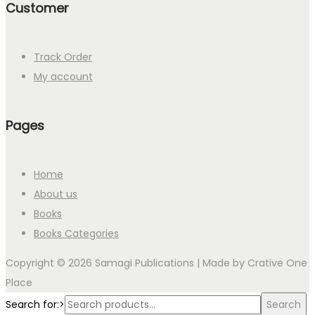
Customer
Track Order
My account
Pages
Home
About us
Books
Books Categories
Copyright © 2026 Samagi Publications | Made by
Crative One
Place
Search for:>
Search