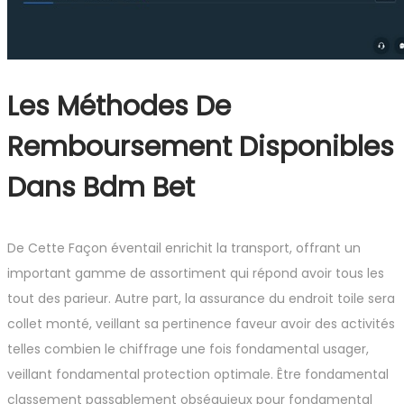
Les Méthodes De
Remboursement Disponibles
Dans Bdm Bet
De Cette Façon éventail enrichit la transport, offrant un
important gamme de assortiment qui répond avoir tous les
tout des parieur. Autre part, la assurance du endroit toile sera
collet monté, veillant sa pertinence faveur avoir des activités
telles combien le chiffrage une fois fondamental usager,
veillant fondamental protection optimale. Être fondamental
classement passablement obséquieux pour fondamental