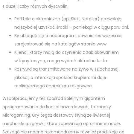
z dużej liczby różnych dyscyplin.
Portfele elektroniczne (np. Skrill, Neteller) pozwalają
najszybciej uzyskać środki – poniekąd w ciągu paru dni.
By ubiegać się o nadprogram, powinieneś wcześniej
zarejestrować się na katalogów stronie www.
Klienci, którzy mają do czynienia z zablokowaniem
witryny kasyna, mogą wybrać aktualne lustro.
Rozrywki są transmitowane na żywo w szlachetnej
jakości, a interakcja spośród krupierami daje
realistycznego charakteru rozgrywce.
Współpracujemy też spośród kolejnym gigantem
oprogramowania do konsol hazardowych, to znaczy
Microgaming. Gry tegoż dostawcy słyną ze świetnej
mechaniki rozgrywki, które zapewniają ogromne emocje.
Szczególnie mocno rekomendujemy również produkcje od