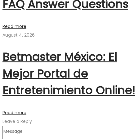
FAQ Answer Questions
Read more
August 4, 2026
Betmaster México: El
Mejor Portal de
Entretenimiento Online!
Read more
Leave a Reply