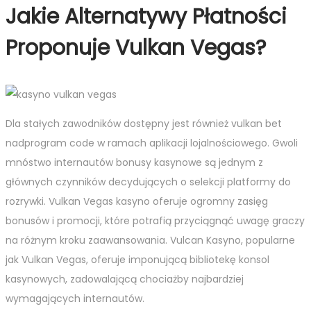
Jakie Alternatywy Płatności
Proponuje Vulkan Vegas?
Dla stałych zawodników dostępny jest również vulkan bet
nadprogram code w ramach aplikacji lojalnościowego. Gwoli
mnóstwo internautów bonusy kasynowe są jednym z
głównych czynników decydujących o selekcji platformy do
rozrywki. Vulkan Vegas kasyno oferuje ogromny zasięg
bonusów i promocji, które potrafią przyciągnąć uwagę graczy
na różnym kroku zaawansowania. Vulcan Kasyno, popularne
jak Vulkan Vegas, oferuje imponującą bibliotekę konsol
kasynowych, zadowalającą chociażby najbardziej
wymagających internautów.