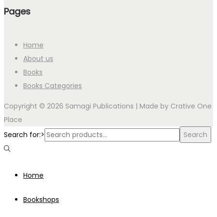
Pages
Home
About us
Books
Books Categories
Copyright © 2026 Samagi Publications | Made by
Crative One
Place
Search for:>
Search
Home
Bookshops