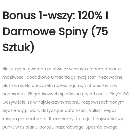
Bonus 1-wszy: 120% I
Darmowe Spiny (75
Sztuk)
Nieustająco gwarantuje również własnym fanom otwarte
możliwości, dodatkowo umacniając swój stan niezawodnej
platformy. Na początek możesz zgarnąć chociażby zł w
bonusach i 125 gratisowych spinów na gry od czasu Play’n GO.
Oczywiście, że w największym stopniu rozpowszechnionym
będzie wątpliwość dotyczące autoryzacji Vulkan Vegas
kasyna przez internet. Rozumiemy, że to jest najważniejszy
punkt w działaniu portalu hazardowego. Spośród owego