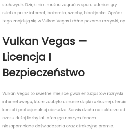
stołowych. Dzięki nim można zagrać w sporo odmian gry
ruletka przez internet, bakarata, szachy, blackjacka. Oprócz
tego znajdują się w Vulkan Vegas i różne pozorne rozrywki, np.
Vulkan Vegas —
Licencja I
Bezpieczeństwo
Vulkan Vegas to świetne miejsce gwoli entuzjastów rozrywki
internetowego, które zdobyło uznanie dzięki rozlicznej ofercie
konsol i profesjonalnej obsłudze. Serwis działa na sektorze od
czasu dużej liczby lat, oferując naszym fanom
niezapomniane doświadczenia oraz atrakcyjne premie.