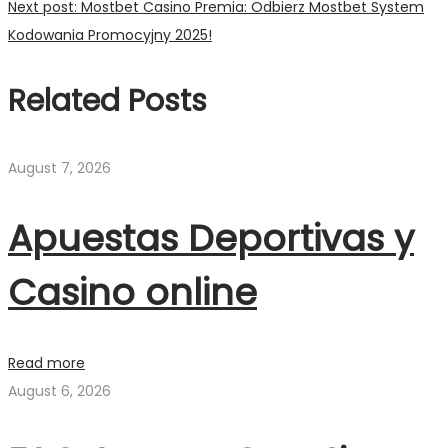
Next post:
Mostbet Casino Premia: Odbierz Mostbet System
Kodowania Promocyjny 2025!
Related Posts
August 7, 2026
Apuestas Deportivas y
Casino online
Read more
August 6, 2026