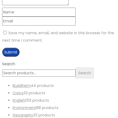
Save my name, email, and website in this browser for the
next time I comment.
Search
Search
Buddhism
4
4 products
Civics
3
3 products
English
13
13 products
Environment
8
8 products
Geography
3
3 products