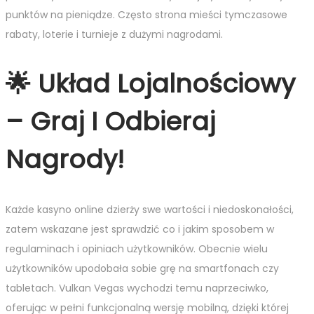
punktów na pieniądze. Często strona mieści tymczasowe
rabaty, loterie i turnieje z dużymi nagrodami.
🌟 Układ Lojalnościowy
– Graj I Odbieraj
Nagrody!
Każde kasyno online dzierży swe wartości i niedoskonałości,
zatem wskazane jest sprawdzić co i jakim sposobem w
regulaminach i opiniach użytkowników. Obecnie wielu
użytkowników upodobała sobie grę na smartfonach czy
tabletach. Vulkan Vegas wychodzi temu naprzeciwko,
oferując w pełni funkcjonalną wersję mobilną, dzięki której