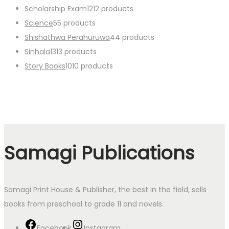
Scholarship Exam
12
12 products
Science
5
5 products
Shishathwa Perahuruwa
4
4 products
Sinhala
13
13 products
Story Books
10
10 products
Samagi Publications
Samagi Print House & Publisher, the best in the field, sells
books from preschool to grade 11 and novels.
Facebook
Instagram