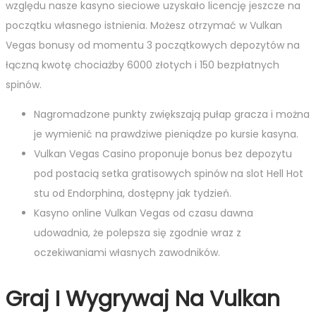
względu nasze kasyno sieciowe uzyskało licencję jeszcze na
początku własnego istnienia. Możesz otrzymać w Vulkan
Vegas bonusy od momentu 3 początkowych depozytów na
łączną kwotę chociażby 6000 złotych i 150 bezpłatnych
spinów.
Nagromadzone punkty zwiększają pułap gracza i można
je wymienić na prawdziwe pieniądze po kursie kasyna.
Vulkan Vegas Casino proponuje bonus bez depozytu
pod postacią setka gratisowych spinów na slot Hell Hot
stu od Endorphina, dostępny jak tydzień.
Kasyno online Vulkan Vegas od czasu dawna
udowadnia, że polepsza się zgodnie wraz z
oczekiwaniami własnych zawodników.
Graj I Wygrywaj Na Vulkan