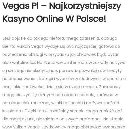
Vegas Pl – Najkorzystniejszy
Kasyno Online W Polsce!
Jeśli dojdzie do takiego niefortunnego zdarzenia, obsługa
klienta Vulkan Vegas wydaje się być najczęściej gotowa do
odwiedzenia obsługi w przypadku jakichkolwiek bądź pytań
albo wątpliwości. Na Rzecz wielu internautów zakłady na żywo
są szczególnie ekscytujące, ponieważ pozwalają ów kredyty
na dopasowanie strategii i wyborów zakładowych w oparciu o
owo, jakie możliwości dzieje się w czasie meczu. Zawodnicy
mogą cieszyć się różnymi odmianami scrable, zarówno w
odmiany elektronicznej, w jaki to sposób i na żywo spośród
krupierem. Dzięki temu miłośnicy scrable mogą znaleźć coś
dla mojej dziurki, niezależnie od swych preferencji. Na stronie
www Vulkan Vegas, użytkownicy mogą obstawiać wydarzenia