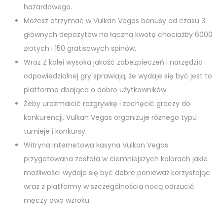
hazardowego.
Możesz otrzymać w Vulkan Vegas bonusy od czasu 3
głównych depozytów na łączną kwotę chociażby 6000
złotych i 150 gratisowych spinów.
Wraz Z kolei wysoka jakość zabezpieczeń i narzędzia
odpowiedzialnej gry sprawiają, że wydaje się być jest to
platforma dbająca o dobro użytkowników.
Żeby urozmaicić rozgrywkę i zachęcić graczy do
konkurencji, Vulkan Vegas organizuje różnego typu
turnieje i konkursy.
Witryna internetowa kasyna Vulkan Vegas
przygotowana została w ciemniejszych kolorach jakie
możliwości wydaje się być dobre ponieważ korzystając
wraz z platformy w szczególnością nocą odrzucić
męczy owo wzroku.