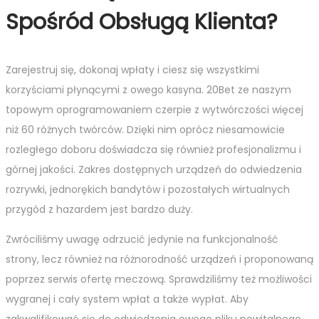
Spośród Obsługą Klienta?
Zarejestruj się, dokonaj wpłaty i ciesz się wszystkimi
korzyściami płynącymi z owego kasyna. 20Bet ze naszym
topowym oprogramowaniem czerpie z wytwórczości więcej
niż 60 różnych twórców. Dzięki nim oprócz niesamowicie
rozległego doboru doświadcza się również profesjonalizmu i
górnej jakości. Zakres dostępnych urządzeń do odwiedzenia
rozrywki, jednorękich bandytów i pozostałych wirtualnych
przygód z hazardem jest bardzo duży.
Zwróciliśmy uwagę odrzucić jedynie na funkcjonalność
strony, lecz również na różnorodność urządzeń i proponowaną
poprzez serwis ofertę meczową. Sprawdziliśmy też możliwości
wygranej i cały system
wpłat a także wypłat. Aby