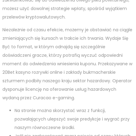
zakwalifikować się do odwiedzenia owego pliku powitalnego,
możesz użyć dowolnej strategie wpłaty, spośród wyjątkiem
przelewów kryptowalutowych.
Niezależnie od czasu efekcie, możemy je obstawiać na ciągle
zmieniających się kursach w trakcie ich trwania. Wydaje Się
Być to format, w którym odnajdą się szczególnie
doświadczeni gracze, którzy potrafią wyczuć odpowiedni
moment do odwiedzenia wniesienia kuponu. Przekazywane w
20Bet kasyno rozrywki online i zakłady bukmacherskie
szturmem podbiły naszego kraju sektor hazardowy. Operator
dysponuje licencję na oferowanie usług hazardowych
wydaną przez Curacao e-gaming.
Na stronie można skorzystać wraz z funkcji,
pozwalających ulepszyć swoje predykcje i wygrać przy
naszym równoczesne środki.