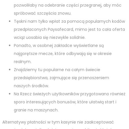
pozwoliłaby na odebranie części przegranej, aby móc
spróbować szczęścia znowu.
Tęskni nam tylko wpłat za pomocą popularnych kodów
przedpłaconych Paysafecard, mimo jest to cała oferta
wciąż uosabia się niezwykle solidnie.
Ponadto, w osobnej zakładce wyświetlane są
najgorętsze mecze, które odbywają się w okresie
realnym.
Znajdziemy tu popularne na całym świecie
przedsiębiorstwa, zajmujące się przenoszeniem
naszych środków.
Na Rzecz świeżych użytkowników przygotowano również
sporo interesujących bonusów, które ułatwią start i
granie na maszynach.
Alternatywy płatności w tym kasynie nie zaakceptować