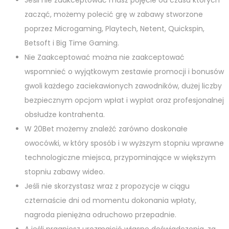
Jeśli nie zaakceptować masz pojęcie od czasu których
zacząć, możemy polecić grę w zabawy stworzone
poprzez Microgaming, Playtech, Netent, Quickspin,
Betsoft i Big Time Gaming.
Nie Zaakceptować można nie zaakceptować
wspomnieć o wyjątkowym zestawie promocji i bonusów
gwoli każdego zaciekawionych zawodników, dużej liczby
bezpiecznym opcjom wpłat i wypłat oraz profesjonalnej
obsłudze kontrahenta.
W 20Bet możemy znaleźć zarówno doskonałe
owocówki, w który sposób i w wyższym stopniu wprawne
technologiczne miejsca, przypominające w większym
stopniu zabawy wideo.
Jeśli nie skorzystasz wraz z propozycje w ciągu
czternaście dni od momentu dokonania wpłaty,
nagroda pieniężna odruchowo przepadnie.