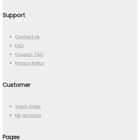
Support
Contact Us
FAQ
Coupon T&C
Privacy Policy
Customer
Track Order
My account
Pages