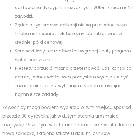
obstawiania dyscyplin muzycznych, 20Bet znacznie NIE
zawodzi.
Żądania systemowe aplikacji nie są przesadne, więc
trzeba nam aparat telefoniczny lub tablet wraz ze
średniej półki cenowej.
Sprawdziliśmy też możliwości wygranej i cały program
wpłat oraz wypłat.
Niestety odrzucić można przetestować ludzi konsol za
darmo, jednak właściwym pomysłem wydaje się być
zaznajomienie się z wybranym tytułem stawiając
najmniejsze zakłady.
Zawodnicy mogą bowiem wybierać w tym miejscu spośród
przeszło 30 dyscyplin, jak w dużym stopniu urozmaica
rozgrywkę. Poza Tym w ostatnim momencie została dodana
nowa zakładka, skrojona stricte u dołu miłośników