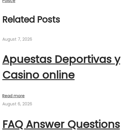
Polsce
Related Posts
August 7, 2026
Apuestas Deportivas y
Casino online
Read more
August 6, 2026
FAQ Answer Questions