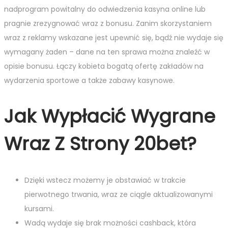
nadprogram powitalny do odwiedzenia kasyna online lub
pragnie zrezygnować wraz z bonusu. Zanim skorzystaniem
wraz z reklamy wskazane jest upewnić się, bądź nie wydaje się
wymagany żaden – dane na ten sprawa można znaleźć w
opisie bonusu. Łączy kobieta bogatą ofertę zakładów na
wydarzenia sportowe a także zabawy kasynowe.
Jak Wypłacić Wygrane
Wraz Z Strony 20bet?
Dzięki wstecz możemy je obstawiać w trakcie
pierwotnego trwania, wraz ze ciągle aktualizowanymi
kursami.
Wadą wydaje się brak możności cashback, która