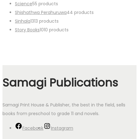
Science
5
5 products
Shishathwa Perahuruwa
4
4 products
Sinhala
13
13 products
Story Books
10
10 products
Samagi Publications
Samagi Print House & Publisher, the best in the field, sells
books from preschool to grade 11 and novels.
Facebook
Instagram