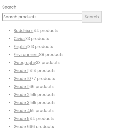
Search
Search
Buddhism
4
4 products
Civics
3
3 products
English
13
13 products
Environment
8
8 products
Geography
3
3 products
Grade 1
14
14 products
Grade 10
7
7 products
Grade 11
6
6 products
Grade 2
15
15 products
Grade 3
15
15 products
Grade 4
5
5 products
Grade 5
4
4 products
Grade 6
6
6 products