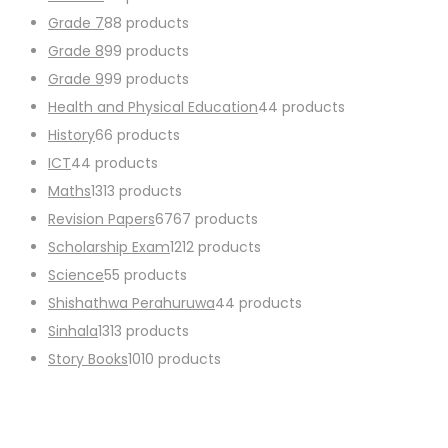
Grade 7
8
8 products
Grade 8
9
9 products
Grade 9
9
9 products
Health and Physical Education
4
4 products
History
6
6 products
ICT
4
4 products
Maths
13
13 products
Revision Papers
67
67 products
Scholarship Exam
12
12 products
Science
5
5 products
Shishathwa Perahuruwa
4
4 products
Sinhala
13
13 products
Story Books
10
10 products