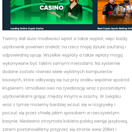
Twórcy dali dużo możliwości wpłat a także wypłat, więc każdy
użytkownik powinien znaleźć na rzecz mojej dziurki zaufaną i
odpowiednią opcję. Wszelkie wypłaty a także wpłaty mogą
wykonywane być takimi samymi metodami. Na systemie
dodane zostało również wiele wybitnych komputerów
losowych, które odbywają się tuż przy stoliku wspólnie spośród
krupierem. Umożliwia owo na rywalizację wraz z pozostałymi
użytkownikami grając między innymi w szachy. W związku
wraz z tymże możemy bardziej wczuć się w rozgrywkę i
poczuć się przez chwilę jakim sposobem w rzeczywistym
kasynie. Niedawno otrzymała kobieta polską wersję językową,
zatem postanowiliśmy przyjrzeć się stronie www 20Bet i