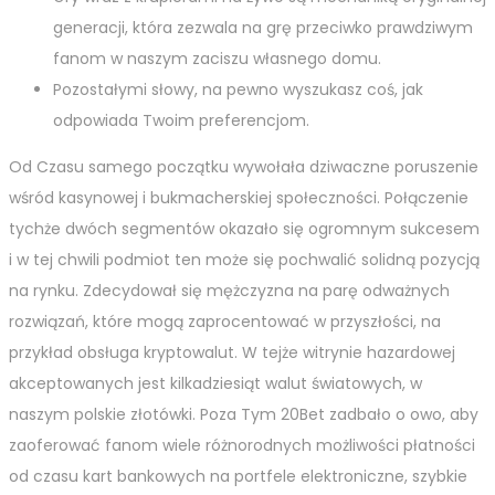
generacji, która zezwala na grę przeciwko prawdziwym
fanom w naszym zaciszu własnego domu.
Pozostałymi słowy, na pewno wyszukasz coś, jak
odpowiada Twoim preferencjom.
Od Czasu samego początku wywołała dziwaczne poruszenie
wśród kasynowej i bukmacherskiej społeczności. Połączenie
tychże dwóch segmentów okazało się ogromnym sukcesem
i w tej chwili podmiot ten może się pochwalić solidną pozycją
na rynku. Zdecydował się mężczyzna na parę odważnych
rozwiązań, które mogą zaprocentować w przyszłości, na
przykład obsługa kryptowalut. W tejże witrynie hazardowej
akceptowanych jest kilkadziesiąt walut światowych, w
naszym polskie złotówki. Poza Tym 20Bet zadbało o owo, aby
zaoferować fanom wiele różnorodnych możliwości płatności
od czasu kart bankowych na portfele elektroniczne, szybkie