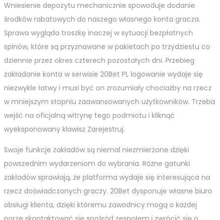
Wniesienie depozytu mechanicznie spowoduje dodanie
środków rabatowych do naszego własnego konta gracza.
Sprawa wygląda troszkę inaczej w sytuacji bezpłatnych
spinów, które są przyznawane w pakietach po trzydziestu co
dziennie przez okres czterech pozostałych dni. Przebieg
zakładanie konta w serwisie 20Bet PL logowanie wydaje się
niezwykle łatwy i musi być on zrozumiały chociażby na rzecz
w mniejszym stopniu zaawansowanych użytkowników. Trzeba
wejść na oficjalną witrynę tego podmiotu i kliknąć
wyeksponowany klawisz Zarejestruj.
Swoje funkcje zakładów są niemal niezmierzone dzięki
powszednim wydarzeniom do wybrania. Różne gatunki
zakładów sprawiają, że platforma wydaje się interesująca na
rzecz doświadczonych graczy. 20Bet dysponuje własne biuro
obsługi klienta, dzięki któremu zawodnicy mogą o każdej
porze skontaktować się spośród zespołem i zwrócić się o