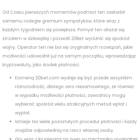
Od Czasu pierwszych momentów podmiot ten zaskarbił
samemu rozległe gremium sympatyków, które wraz z
każdym tygodniem się powiększa. Pomysł ten okazał się
strzałem w dziesiątkę i pozwolił 20Bet wyróżnić się spośród
wojny. Operator ten nie boi się oryginalnych rozwiązań, jakie
możliwości udowodnił już na samym początku, wprowadzając
kryptowaluty, jako środek płatności.
Domeną 20bet.com wydaje się być przede wszystkim
różnorodność, dlatego zero niesamowitego, że również
w wypadku możliwości płatności, zawodnicy mogą
wybierać spośród wielu atrakcyjnych metod wpłat i
wypłat.
Istnieje też wiele pozostałych procedur płatności i każdy
znajdzie odpowiednią na rzecz własnej osoby.
Gry wraz z krupierami na żywo są mechaniką oryginalnej