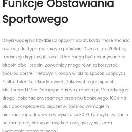
Funkcje Obstawiania
Sportowego
Dzięki więcej niż trzydzieści opcjom wpłat, każdy może znaleźć
metodę dostępną w naszym państwie. Dużą zaletą 20Bet są
transakcje kryptowalutowe, które mogą być dokonywane w
bitcoin albo litecoin. Zawodnicy mogą również korzystać
spośród portfeli netowych, takich w jaki to sposób Ecopayz i
Skrill, a także kart kredytowych, takowych w jaki sposób
Mastercard i Visa. Pomijając naszym, można pójść tradycyjną
drogą i dokonać zwyczajnego przelewu bankowego. 100% na
plus obok wpłacie do pięćset ZŁ spośród wymogiem
nieznacznego depozytu w wysokości 30 ZŁ (do wykorzystania
od razu po rejestrowania się konta wyjąwszy systemu
kodowania promocyjnego).