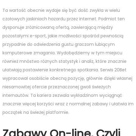
Ta wartość obecnie wydaje się być dość zwykła w wielu
czołowych jaskiniach hazardu przez internet. Podmiot ten
dysponuje zróżnicowaną ofertą, zawierającą między
pozostałymi e-sport, jakie możliwości spośród pewnością
przypadnie do odwiedzenia gustu graczom lubiącym
komputerowe zmagania. Wydobędziemy w tym miejscu
również mnóstwo różnych statystyk i analiz, które znacznie
ułatwiają postawienie konkretnego spotkania. Serwis 20Bet
wypracował osobiście obecną pozycję, głównie dzięki własnej
niesamowitej ofercie przeznaczonej gwoli świeżych
internautów. Ta kariera zezwala wykładzinom wyciągnąć
znacznie więcej korzyści wraz z normalnej zabawy i ułatwia im
początek na świeżej platformie.
Zabawy On-line, Czyli