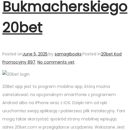
Bukmacherskiego
20bet
Posted on
June 5, 2025
.
by
samagibooks
.
Posted in
20bet Kod
Promocyjny 897
.
No comments yet
.
20Bet app jest to program mobilna app, którą można
zainstalować na opcjonalnym smartfonie z programem
Android albo na iPhone wraz z iOS. Dzięki nim od ręki
uruchomisz swoją aplikację i pobierzesz plik instalacyjny. Fani
mogą także skorzystać spośród strony mobilnej wpisując
adres 20bet.com w przeglądarce urządzenia. Wskazane Jest