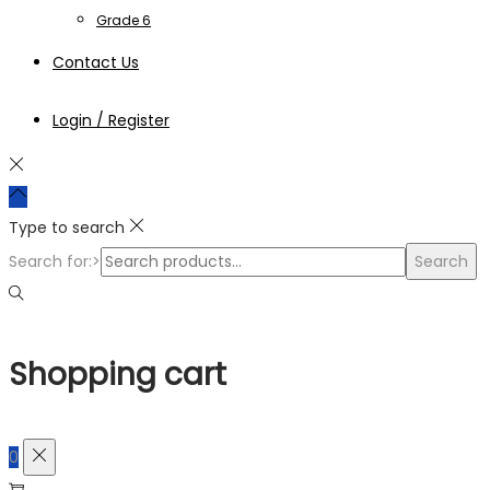
Grade 6
Contact Us
Login / Register
Type to search
Search for:>
Search
Shopping cart
0