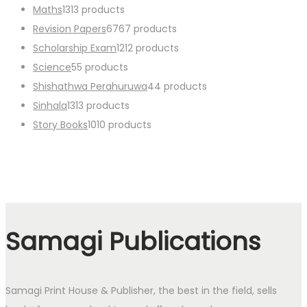
Maths
13
13 products
Revision Papers
67
67 products
Scholarship Exam
12
12 products
Science
5
5 products
Shishathwa Perahuruwa
4
4 products
Sinhala
13
13 products
Story Books
10
10 products
Samagi Publications
Samagi Print House & Publisher, the best in the field, sells