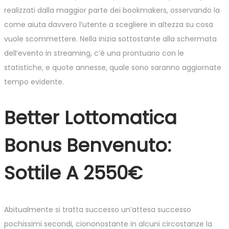
realizzati dalla maggior parte dei bookmakers, osservando la
come aiuta davvero l’utente a scegliere in altezza su cosa
vuole scommettere. Nella inizia sottostante alla schermata
dell’evento in streaming, c’è una prontuario con le
statistiche, e quote annesse, quale sono saranno aggiornate
tempo evidente.
Better Lottomatica
Bonus Benvenuto:
Sottile A 2550€
Abitualmente si tratta successo un’attesa successo
pochissimi secondi, ciononostante in alcuni circostanze la