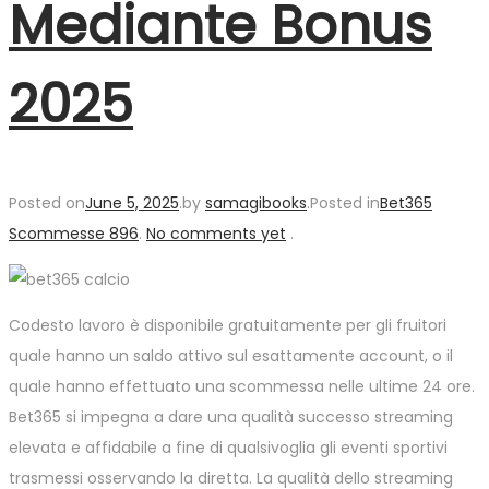
Mediante Bonus
2025
Posted on
June 5, 2025
.
by
samagibooks
.
Posted in
Bet365
Scommesse 896
.
No comments yet
.
Codesto lavoro è disponibile gratuitamente per gli fruitori
quale hanno un saldo attivo sul esattamente account, o il
quale hanno effettuato una scommessa nelle ultime 24 ore.
Bet365 si impegna a dare una qualità successo streaming
elevata e affidabile a fine di qualsivoglia gli eventi sportivi
trasmessi osservando la diretta. La qualità dello streaming