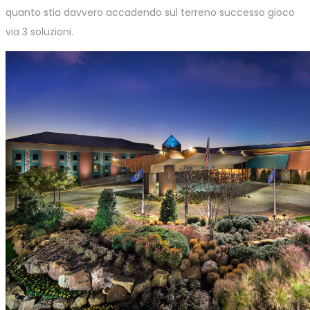
quanto stia davvero accadendo sul terreno successo gioco
via 3 soluzioni.