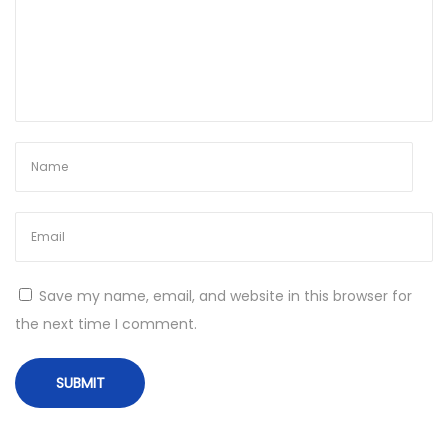
i
o
n
C
o
m
p
l
e
t
P
Save my name, email, and website in this browser for
o
the next time I comment.
u
r
2
0