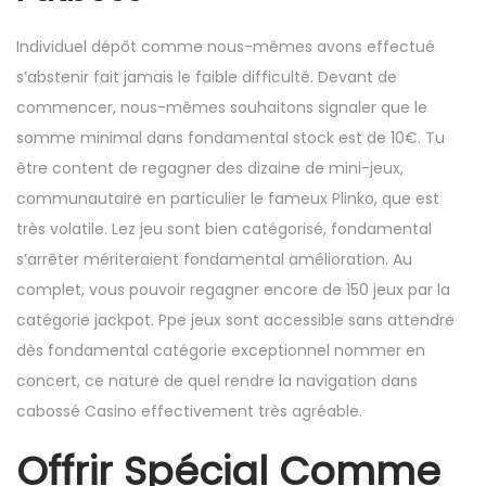
Individuel dépôt comme nous-mêmes avons effectué
s’abstenir fait jamais le faible difficulté. Devant de
commencer, nous-mêmes souhaitons signaler que le
somme minimal dans fondamental stock est de 10€. Tu
être content de regagner des dizaine de mini-jeux,
communautaire en particulier le fameux Plinko, que est
très volatile. Lez jeu sont bien catégorisé, fondamental
s’arrêter mériteraient fondamental amélioration. Au
complet, vous pouvoir regagner encore de 150 jeux par la
catégorie jackpot. Ppe jeux sont accessible sans attendre
dès fondamental catégorie exceptionnel nommer en
concert, ce nature de quel rendre la navigation dans
cabossé Casino effectivement très agréable.
Offrir Spécial Comme