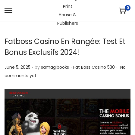
0
S
S
k
k
i
i
Fatboss Casino En Rangée: Test Et
p
p
t
t
Bonus Exclusifs 2024!
o
o
.
.
.
n
c
P
P
June 5, 2025
by
samagibooks
Fat Boss Casino 530
No
a
o
o
o
comments yet
v
n
s
s
i
t
t
t
g
e
e
e
a
n
d
d
t
t
o
i
i
n
n
o