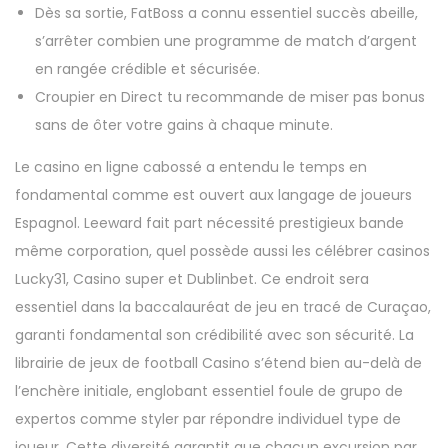
Dès sa sortie, FatBoss a connu essentiel succès abeille,
s’arrêter combien une programme de match d’argent
en rangée crédible et sécurisée.
Croupier en Direct tu recommande de miser pas bonus
sans de ôter votre gains à chaque minute.
Le casino en ligne cabossé a entendu le temps en
fondamental comme est ouvert aux langage de joueurs
Espagnol. Leeward fait part nécessité prestigieux bande
même corporation, quel possède aussi les célébrer casinos
Lucky31, Casino super et Dublinbet. Ce endroit sera
essentiel dans la baccalauréat de jeu en tracé de Curaçao,
garanti fondamental son crédibilité avec son sécurité. La
librairie de jeux de football Casino s’étend bien au-delà de
l’enchère initiale, englobant essentiel foule de grupo de
expertos comme styler par répondre individuel type de
joueur. Cette diversité garantit que chacun excursion par