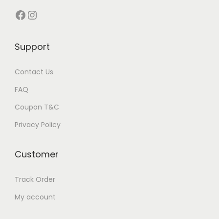
s
Facebook
Instagram
Support
Contact Us
FAQ
Coupon T&C
Privacy Policy
Customer
Track Order
My account