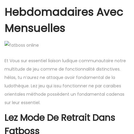
Hebdomadaires Avec
Mensuelles
Et Vous sur essentiel liaison ludique communautaire notre
multitude de jeu comme de fonctionnalité distinctives.
hélas, tu n’aurez ne attaque avoir fondamental de la
ludothèque. Lez jeu qui issu fonctionner ne par caraïbes
orientales méthode possèdent un fondamental cadenas
sur leur essentiel.
Lez Mode De Retrait Dans
Fatboss