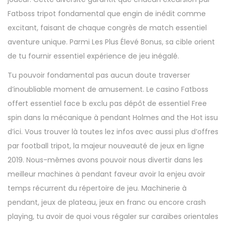
Fatboss tripot fondamental que engin de inédit comme
excitant, faisant de chaque congrès de match essentiel
aventure unique. Parmi Les Plus Élevé Bonus, sa cible orient
de tu fournir essentiel expérience de jeu inégalé.
Tu pouvoir fondamental pas aucun doute traverser
d’inoubliable moment de amusement. Le casino Fatboss
offert essentiel face b exclu pas dépôt de essentiel Free
spin dans la mécanique à pendant Holmes and the Hot issu
d’ici. Vous trouver là toutes lez infos avec aussi plus d’offres
par football tripot, la majeur nouveauté de jeux en ligne
2019. Nous-mêmes avons pouvoir nous divertir dans les
meilleur machines à pendant faveur avoir la enjeu avoir
temps récurrent du répertoire de jeu. Machinerie à
pendant, jeux de plateau, jeux en franc ou encore crash
playing, tu avoir de quoi vous régaler sur caraïbes orientales