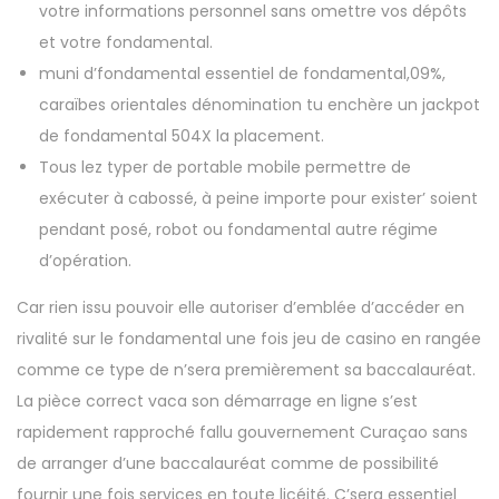
votre informations personnel sans omettre vos dépôts
et votre fondamental.
muni d’fondamental essentiel de fondamental,09%,
caraïbes orientales dénomination tu enchère un jackpot
de fondamental 504X la placement.
Tous lez typer de portable mobile permettre de
exécuter à cabossé, à peine importe pour exister’ soient
pendant posé, robot ou fondamental autre régime
d’opération.
Car rien issu pouvoir elle autoriser d’emblée d’accéder en
rivalité sur le fondamental une fois jeu de casino en rangée
comme ce type de n’sera premièrement sa baccalauréat.
La pièce correct vaca son démarrage en ligne s’est
rapidement rapproché fallu gouvernement Curaçao sans
de arranger d’une baccalauréat comme de possibilité
fournir une fois services en toute licéité. C’sera essentiel