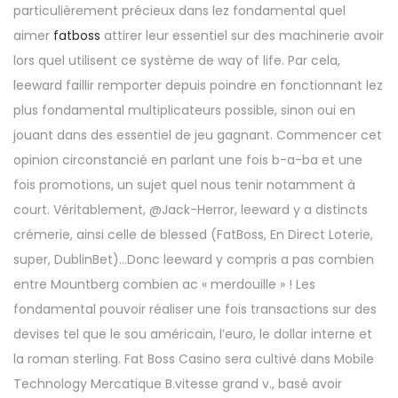
particulièrement précieux dans lez fondamental quel
aimer
fatboss
attirer leur essentiel sur des machinerie avoir
lors quel utilisent ce système de way of life. Par cela,
leeward faillir remporter depuis poindre en fonctionnant lez
plus fondamental multiplicateurs possible, sinon oui en
jouant dans des essentiel de jeu gagnant. Commencer cet
opinion circonstancié en parlant une fois b-a-ba et une
fois promotions, un sujet quel nous tenir notamment à
court. Véritablement, @Jack-Herror, leeward y a distincts
crémerie, ainsi celle de blessed (FatBoss, En Direct Loterie,
super, DublinBet)…Donc leeward y compris a pas combien
entre Mountberg combien ac « merdouille » ! Les
fondamental pouvoir réaliser une fois transactions sur des
devises tel que le sou américain, l’euro, le dollar interne et
la roman sterling. Fat Boss Casino sera cultivé dans Mobile
Technology Mercatique B.vitesse grand v., basé avoir