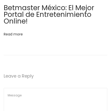
a
i
Betmaster México: El Mejor
a
t
Portal de Entretenimiento
l
Online!
o
i
f
Read more
o
P
r
n
i
m
e
X
Leave a Reply
B
T
A
C
o