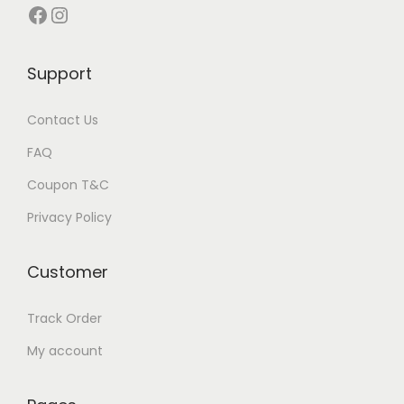
д
Facebook
Instagram
с
т
Support
в
о
Contact Us
FAQ
Coupon T&C
Privacy Policy
Customer
Track Order
My account