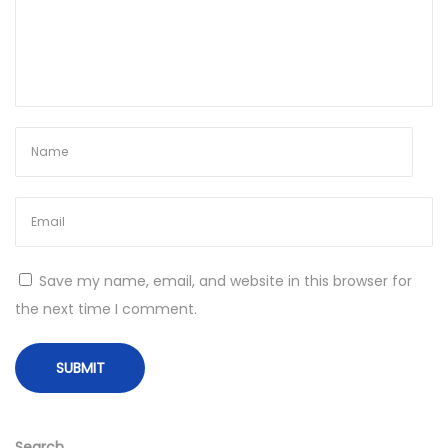
m
p
r
e
h
e
n
s
i
v
Save my name, email, and website in this browser for
e
the next time I comment.
G
u
i
d
e
Search