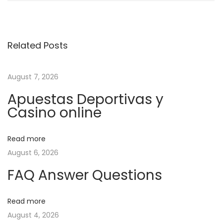
o
e
p
v
l
s
i
o
Related Posts
o
r
t
u
i
s
n
August 7, 2026
n
p
g
Apuestas Deportivas y
o
t
a
Casino online
s
h
t
e
v
Read more
:
P
August 6, 2026
o
i
t
FAQ Answer Questions
e
g
n
Read more
t
August 4, 2026