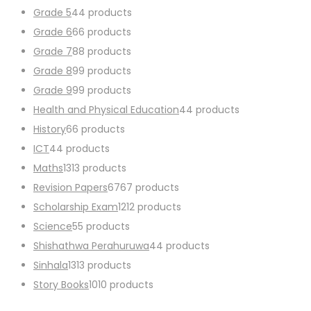
Grade 5
4
4 products
Grade 6
6
6 products
Grade 7
8
8 products
Grade 8
9
9 products
Grade 9
9
9 products
Health and Physical Education
4
4 products
History
6
6 products
ICT
4
4 products
Maths
13
13 products
Revision Papers
67
67 products
Scholarship Exam
12
12 products
Science
5
5 products
Shishathwa Perahuruwa
4
4 products
Sinhala
13
13 products
Story Books
10
10 products