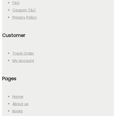
FAQ
Coupon T&C
Privacy Policy
Customer
Track Order
My account
Pages
Home
About us
Books