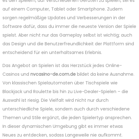
es den Spielern, auf verschiedenen Geräten zu spielen, sei es
auf einem Computer, Tablet oder Smartphone. Zudem
sorgen regelmäßige Updates und Verbesserungen in der
Software dafür, dass du immer die neueste Version der Spiele
spielst. Aber nicht nur das Gameplay selbst ist wichtig; auch
das Design und die Benutzerfreundlichkeit der Plattform sind
entscheidend für ein unterhaltsames Erlebnis.
Das Angebot an Spielen ist das Herzstück jedes Online-
Casinos und
nvcasino-de.com.de
bildet da keine Ausnahme.
Von klassischen Spielautomaten über Tischspiele wie
Blackjack und Roulette bis hin zu Live-Dealer-Spielen – die
Auswahl ist riesig. Die Vielfalt wird nicht nur durch
unterschiedliche Spiele, sondern auch durch verschiedene
Themen und Stile ergänzt, die jeden Spielertyp ansprechen.
In dieser dynamischen Umgebung gibt es immer etwas
Neues zu entdecken, sodass Langeweile nie aufkommt.