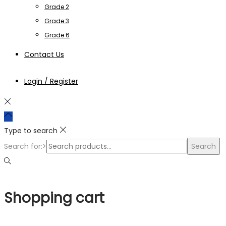
Grade 2
Grade 3
Grade 6
Contact Us
Login / Register
Type to search
Search for:>
Search
Shopping cart