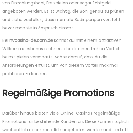
von Einzahlungsboni, Freispielen oder sogar Echtgeld
angeboten werden. Es ist wichtig, die Boni genau zu prüfen
und sicherzustellen, dass man alle Bedingungen versteht,
bevor man sie in Anspruch nimmt.
Bei
nvcasino-de.com.de
kannst du mit einem attraktiven
Willkommensbonus rechnen, der dir einen frühen Vorteil
beim Spielen verschafft. Achte darauf, dass du die
Anforderungen erfüllst, um von diesem Vorteil maximal
profitieren zu können.
Regelmäßige Promotions
Darüber hinaus bieten viele Online-Casinos regelmäßige
Promotions für bestehende Kunden an. Diese können täglich,
wöchentlich oder monatlich angeboten werden und sind oft