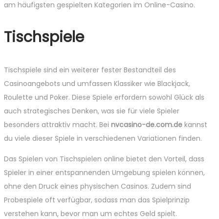
am häufigsten gespielten Kategorien im Online-Casino.
Tischspiele
Tischspiele sind ein weiterer fester Bestandteil des
Casinoangebots und umfassen Klassiker wie Blackjack,
Roulette und Poker. Diese Spiele erfordern sowohl Glück als
auch strategisches Denken, was sie für viele Spieler
besonders attraktiv macht. Bei
nvcasino-de.com.de
kannst
du viele dieser Spiele in verschiedenen Variationen finden.
Das Spielen von Tischspielen online bietet den Vorteil, dass
Spieler in einer entspannenden Umgebung spielen können,
ohne den Druck eines physischen Casinos. Zudem sind
Probespiele oft verfügbar, sodass man das Spielprinzip
verstehen kann, bevor man um echtes Geld spielt.