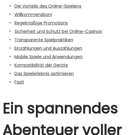
Die Vorteile des Online-Spielens
Willkommensboni
Regelmäßige Promotions
Sicherheit und Schutz bei Online-Casinos
Transparente Spielpraktiken
Einzahlungen und Auszahlungen
Mobile Spiele und Anwendungen
Kompatibilität der Geräte
Das Spielerlebnis optimieren
Fazit
Ein spannendes
Abenteuer voller