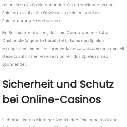
an bestimmte Spiele gebunden. Sie ermöglichen es den
Spielern, zusätzliche Gewinne zu erzielen und ihre
Spielerfahrung zu verbessern.
Ein Beispiel könnte sein, dass ein Casino wöchentliche
Cashback-Angebote bereitstellt, die es den Spielern
ermöglichen, einen Teil ihrer Verluste zurückzubekommen. All
diese zusätzlichen Anreize machen das Spielen umso
spannender.
Sicherheit und Schutz
bei Online-Casinos
Sicherheit ist ein wichtiger Aspekt, den Spieler beim Online-