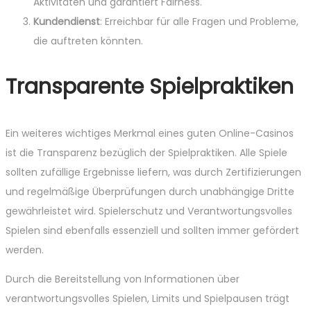
Aktivitäten und garantiert Fairness.
Kundendienst
: Erreichbar für alle Fragen und Probleme,
die auftreten könnten.
Transparente Spielpraktiken
Ein weiteres wichtiges Merkmal eines guten Online-Casinos
ist die Transparenz bezüglich der Spielpraktiken. Alle Spiele
sollten zufällige Ergebnisse liefern, was durch Zertifizierungen
und regelmäßige Überprüfungen durch unabhängige Dritte
gewährleistet wird. Spielerschutz und Verantwortungsvolles
Spielen sind ebenfalls essenziell und sollten immer gefördert
werden.
Durch die Bereitstellung von Informationen über
verantwortungsvolles Spielen, Limits und Spielpausen trägt