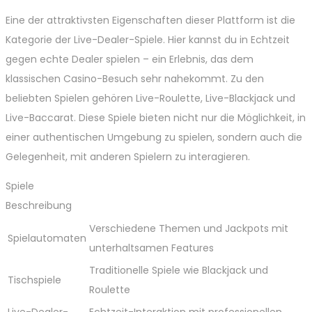
Eine der attraktivsten Eigenschaften dieser Plattform ist die
Kategorie der Live-Dealer-Spiele. Hier kannst du in Echtzeit
gegen echte Dealer spielen – ein Erlebnis, das dem
klassischen Casino-Besuch sehr nahekommt. Zu den
beliebten Spielen gehören Live-Roulette, Live-Blackjack und
Live-Baccarat. Diese Spiele bieten nicht nur die Möglichkeit, in
einer authentischen Umgebung zu spielen, sondern auch die
Gelegenheit, mit anderen Spielern zu interagieren.
Spiele
Beschreibung
Verschiedene Themen und Jackpots mit
Spielautomaten
unterhaltsamen Features
Traditionelle Spiele wie Blackjack und
Tischspiele
Roulette