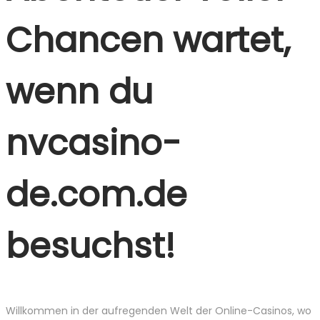
Chancen wartet,
wenn du
nvcasino-
de.com.de
besuchst!
Willkommen in der aufregenden Welt der Online-Casinos, wo