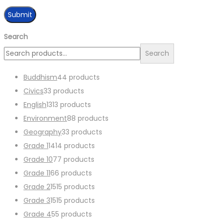
Search
Search
Buddhism
4
4 products
Civics
3
3 products
English
13
13 products
Environment
8
8 products
Geography
3
3 products
Grade 1
14
14 products
Grade 10
7
7 products
Grade 11
6
6 products
Grade 2
15
15 products
Grade 3
15
15 products
Grade 4
5
5 products