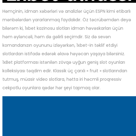
Həmçinin, idman xəbərləri və analizlər üçün ESPN kimi etibarlı
mənbələrdən yararlanmaq faydalıdır. Öz təcrübəmdən deyə
bilərəm ki, 1xbet kazinosu slotları idman həvəskarları üçün
həm əyləncəli, həm də gəlirli seçimdir. Siz də sevən
komandanızın oyununu izləyərkən, 1xbet-in təklif etdiyi
slotlardan istifadə edərək əlavə həyəcan yaşaya bilərsiniz.
1xBet platforması istənilən zövqə uyğun geniş slot oyunları
kolleksiyası təqdim edir. Klassik üç çarxlı « fruit » slotlarından
tutmuş, müasir video slotlara, hətta iri həcmli proqressiv
cekpotlu oyunlara qədər hər şeyi tapmaq olar.