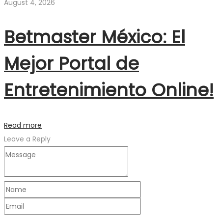
August 4, 2026
Betmaster México: El
Mejor Portal de
Entretenimiento Online!
Read more
Leave a Reply