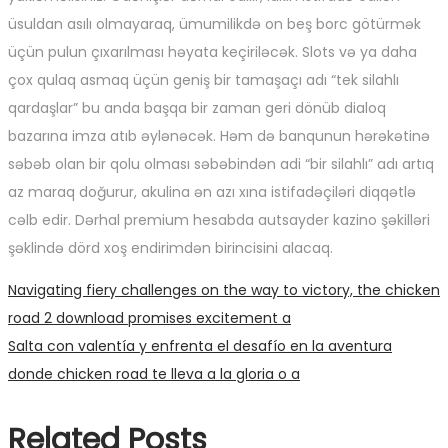
üsuldan asılı olmayaraq, ümumilikdə on beş borc götürmək
üçün pulun çıxarılması həyata keçiriləcək. Slots və ya daha
çox qulaq asmaq üçün geniş bir tamaşaçı adı “tek silahlı
qardaşlar” bu anda başqa bir zaman geri dönüb dialoq
bazarına imza atıb əylənəcək. Həm də banqunun hərəkətinə
səbəb olan bir qolu olması səbəbindən adi “bir silahlı” adı artıq
az maraq doğurur, akulina ən azı xına istifadəçiləri diqqətlə
cəlb edir. Dərhal premium hesabda autsayder kazino şəkilləri
şəklində dörd xoş endirimdən birincisini alacaq.
Post
Previous
Navigating fiery challenges on the way to victory, the chicken
post:
road 2 download promises excitement a
navigation
Next
Salta con valentía y enfrenta el desafío en la aventura
post:
donde chicken road te lleva a la gloria o a
Related Posts