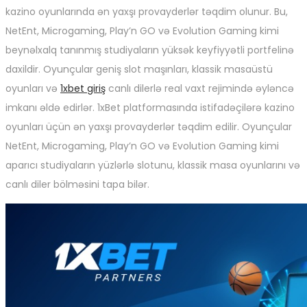
kazino oyunlarında ən yaxşı provayderlər təqdim olunur. Bu,
NetEnt, Microgaming, Play’n GO və Evolution Gaming kimi
beynəlxalq tanınmış studiyaların yüksək keyfiyyətli portfelinə
daxildir. Oyunçular geniş slot maşınları, klassik masaüstü
oyunları və
1xbet giriş
canlı dilerlə real vaxt rejimində əyləncə
imkanı əldə edirlər. 1xBet platformasında istifadəçilərə kazino
oyunları üçün ən yaxşı provayderlər təqdim edilir. Oyunçular
NetEnt, Microgaming, Play’n GO və Evolution Gaming kimi
aparıcı studiyaların yüzlərlə slotunu, klassik masa oyunlarını və
canlı diler bölməsini tapa bilər.