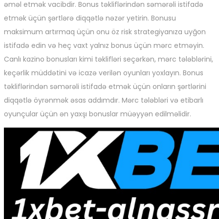
əməl etmək vacibdir. Bonus təkliflərindən səmərəli istifadə
etmək üçün şərtlərə diqqətlə nəzər yetirin. Bonusu
maksimum artırmaq üçün onu öz risk strategiyanıza uyğon
istifadə edin və heç vaxt yalnız bonus üçün mərc etməyin.
Canlı kazino bonusları kimi təklifləri seçərkən, mərc tələblərini,
keçərlik müddətini və icazə verilən oyunları yoxlayın. Bonus
təkliflərindən səmərəli istifadə etmək üçün onların şərtlərini
diqqətlə öyrənmək əsas addımdır. Mərc tələbləri və etibarlı
oyunçular üçün ən yaxşı bonuslar müəyyən edilməlidir.