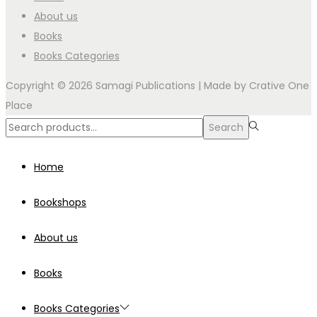
About us
Books
Books Categories
Copyright © 2026 Samagi Publications | Made by
Crative One
Place
Search
Search
for:>
Home
Bookshops
About us
Books
Books Categories