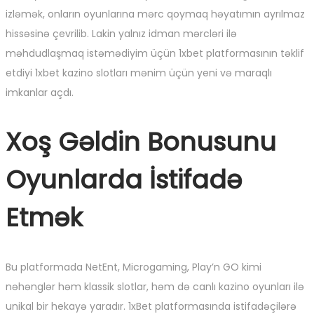
izləmək, onların oyunlarına mərc qoymaq həyatımın ayrılmaz
hissəsinə çevrilib. Lakin yalnız idman mərcləri ilə
məhdudlaşmaq istəmədiyim üçün 1xbet platformasının təklif
etdiyi 1xbet kazino slotları mənim üçün yeni və maraqlı
imkanlar açdı.
Xoş Gəldin Bonusunu
Oyunlarda İstifadə
Etmək
Bu platformada NetEnt, Microgaming, Play’n GO kimi
nəhənglər həm klassik slotlar, həm də canlı kazino oyunları ilə
unikal bir hekayə yaradır. 1xBet platformasında istifadəçilərə