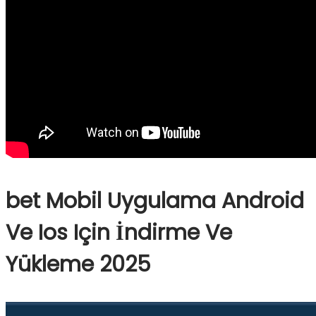
bet Mobil Uygulama Android
Ve Ios Için İndirme Ve
Yükleme 2025