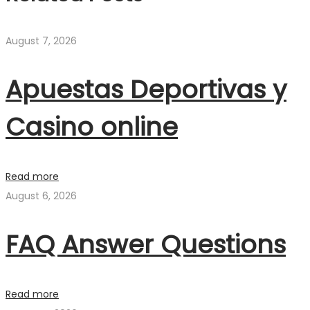
August 7, 2026
Apuestas Deportivas y
Casino online
Read more
August 6, 2026
FAQ Answer Questions
Read more