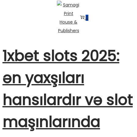
0
Skip
Skip
to
to
navigation
content
1xbet slots 2025:
ən yaxşıları
hansılardır və slot
maşınlarında