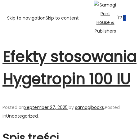
Skip to navigation
Skip to content
0
Efekty stosowania
Hygetropin 100 IU
Posted on
September 27, 2025
.
by
samagibooks
.
Posted
in
Uncategorized
.
Spis treści