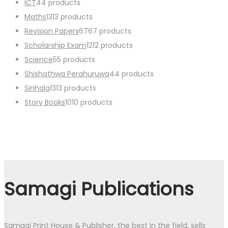
ICT
4
4 products
Maths
13
13 products
Revision Papers
67
67 products
Scholarship Exam
12
12 products
Science
5
5 products
Shishathwa Perahuruwa
4
4 products
Sinhala
13
13 products
Story Books
10
10 products
Samagi Publications
Samagi Print House & Publisher, the best in the field, sells