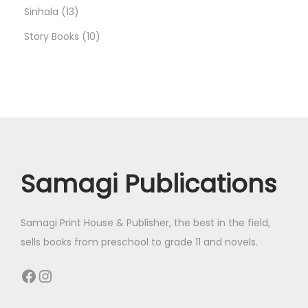
c
d
t
1
r
o
r
p
s
Sinhala
13
t
u
s
3
o
1
d
o
r
Story Books
10
s
c
p
d
0
u
d
o
t
r
u
p
c
u
d
s
o
c
r
t
c
u
d
t
o
s
t
c
u
s
d
s
t
Samagi Publications
c
u
s
t
c
Samagi Print House & Publisher, the best in the field,
s
t
sells books from preschool to grade 11 and novels.
s
Facebook
Instagram