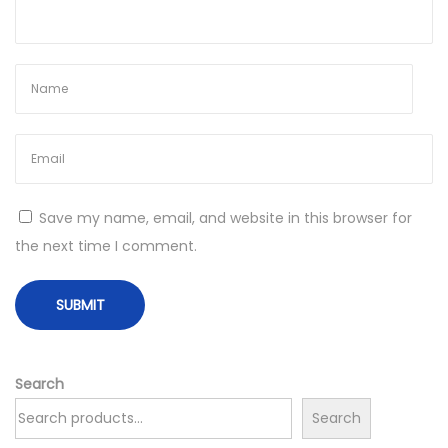
e
h
x
e
t
F
p
u
o
t
s
u
t
r
:
e
Save my name, email, and website in this browser for
o
the next time I comment.
f
G
a
m
i
Search
n
Search
g