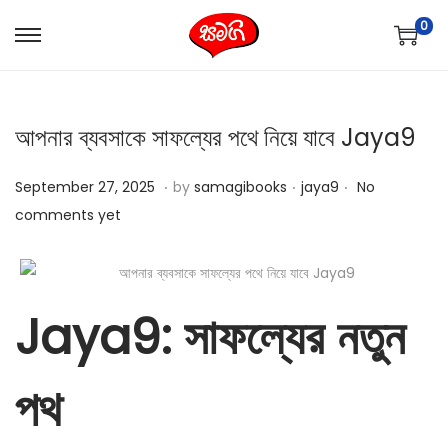
0
S
S
k
k
i
i
আপনার ব্যবসাকে সাফল্যের পথে নিয়ে যাবে Jaya9
p
p
t
t
.
.
.
P
P
S
September 27, 2025
by
samagibooks
jaya9
No
o
o
o
o
e
comments yet
n
c
s
s
p
a
o
t
t
t
v
n
e
e
e
i
t
Jaya9: সাফল্যের নতুন
d
d
m
g
e
o
i
b
a
n
n
n
e
t
t
পথ
r
i
2
o