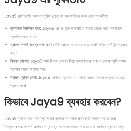
Jaya9 প্ল্যাটফর্মের অসংখ্য সুবিধা রয়েছে যা ব্যবসায়ীদের জন্য খুবই আকর্ষণীয়:
ব্যবসাকে ডিজিটাল করা:
Jaya9 এর মাধ্যমে ব্যবসায়ীরা সহজে তাদের পণ্য অনলাইনে
প্রদর্শন করতে পারেন।
গ্রাহক সম্পর্ক ব্যবস্থাপনা:
প্ল্যাটফর্মটি গ্রাহক সংযোগের জন্য একটি শক্তিশালী টুল প্রদান
করে।
বিপণন কৌশল:
Jaya9 স্মার্ট বিপণন কৌশল দিয়ে ব্যবসায়ীদের পণ্য ও সেবার প্রতি লক্ষ্য
আকর্ষণ করতে সাহায্য করে।
সহায়ক গ্রাহক সেবা:
Jaya9 আপনার ব্যবসার যে কোনো সমস্যা সমাধানে দ্রুত সহায়তা
প্রদান করে।
কিভাবে Jaya9 ব্যবহার করবেন?
Jaya9 ব্যবহার করা অত্যন্ত সহজ। প্রথমে আপনাকে প্ল্যাটফর্মে নিবন্ধন করতে হবে।
নিবন্ধনের পর, আপনি আপনার পণ্য তথ্য সংযোজন করতে পারবেন এবং আপনার ব্যবসার জন্য