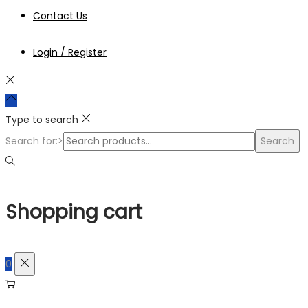
Contact Us
Login / Register
Type to search
Search for:>
Search
Shopping cart
0