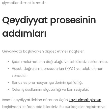
qiymətləndirmək lazımdır.
Qeydiyyat prosesinin
addımları
Qeydiyyata başlayarkən diqqət etməli nöqtələr:
Şəxsi məlumatların doğruluğu və təhlükəsiz saxlanması.
Hesab doğrulama prosedurları (KYC) və tələb olunan
sənədlər.
Bonus və promosyon şərtlərinin şəffaflığı.
Ödəniş üsullarının əlçatanlığı və komissiyalar.
Rəsmi qeydiyyat linkinə nümunə üçün
kayıt olmak pin-up
keçidindən istifadə edə bilərsiniz. Bu cür keçidlər registrasiya