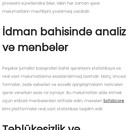
prosesini sürətləndirə bilər, lakin hər zaman şəxsi
məlumatların məxfiliyini yoxlamaq vacibdir.
İdman bahisində analiz
və mənbələr
Peşəkar jurnalist baxışından bahis qərarlarını statistikaya və
real vaxt məlumatlarına əsaslandırmaq lazımdır. Matç öncəsi
formalar, zədə xəbərləri və əvvəlki qarşılaşmaların nəticələri
qərar verərkən əsas rol oynayır. Bu məlumatları əldə etmək
üçün etibarlı mənbələrdən istifadə edin, məsələn
SofaScore
kimi platformalar real vaxt statistikası təqdim edir.
Təhlükəsizlik və