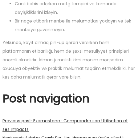
Canlı bahis edərkən matç tempini və komanda
dəyişikliklərini izləyin.
Bir neçə etibarlı mənbə ilə məlumatları yoxlayın və tək
mənbəyə güvənməyin.
Yekunda, kayıt olmaq pin-up qərarı verərkən həm
platformanın etibarlılığı, həm də şəxsi məsuliyyət prinsipləri
önəmli olmalıdır. İdman jurnalisti kimi mənim məqsədim
oxucuya obyektiv və praktik məlumat təqdim etməkdir ki, hər
kəs daha məlumatlı qərar verə bilsin.
Post navigation
Previous post:
Exemestane : Comprendre son Utilisation et
ses Impacts