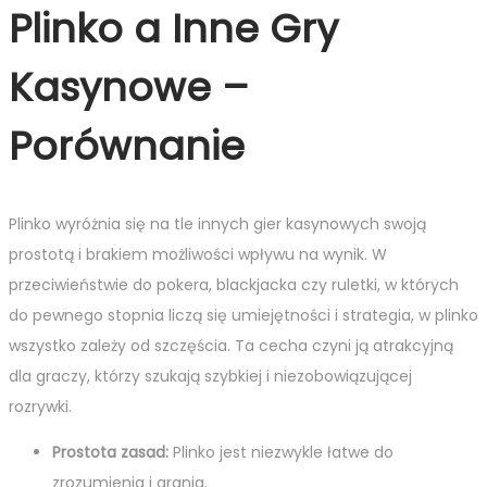
Plinko a Inne Gry
Kasynowe –
Porównanie
Plinko wyróżnia się na tle innych gier kasynowych swoją
prostotą i brakiem możliwości wpływu na wynik. W
przeciwieństwie do pokera, blackjacka czy ruletki, w których
do pewnego stopnia liczą się umiejętności i strategia, w plinko
wszystko zależy od szczęścia. Ta cecha czyni ją atrakcyjną
dla graczy, którzy szukają szybkiej i niezobowiązującej
rozrywki.
Prostota zasad:
Plinko jest niezwykle łatwe do
zrozumienia i grania.