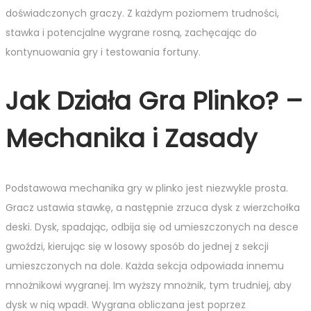
doświadczonych graczy. Z każdym poziomem trudności,
stawka i potencjalne wygrane rosną, zachęcając do
kontynuowania gry i testowania fortuny.
Jak Działa Gra Plinko? –
Mechanika i Zasady
Podstawowa mechanika gry w plinko jest niezwykle prosta.
Gracz ustawia stawkę, a następnie zrzuca dysk z wierzchołka
deski. Dysk, spadając, odbija się od umieszczonych na desce
gwoździ, kierując się w losowy sposób do jednej z sekcji
umieszczonych na dole. Każda sekcja odpowiada innemu
mnożnikowi wygranej. Im wyższy mnożnik, tym trudniej, aby
dysk w nią wpadł. Wygrana obliczana jest poprzez