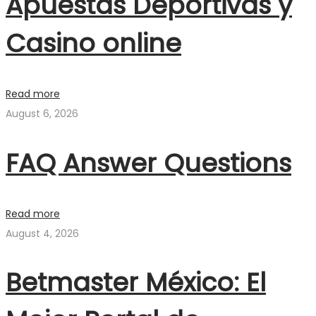
Apuestas Deportivas y
Casino online
Read more
August 6, 2026
FAQ Answer Questions
Read more
August 4, 2026
Betmaster México: El