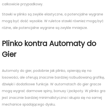
całkowicie przypadkowy.
Stawki w plinko są zwykle elastyczne, a potencjalne wygrane
mogą być dość wysokie. W ruletce stawki również mogą być
różne, ale potencjalne wygrane są zwykle mniejsze.
Plinko kontra Automaty do
Gier
Automaty do gier, podobnie jak plinko, opierają się na
losowości, ale oferują znacznie bardziej rozbudowaną grafikę,
dźwięki i dodatkowe funkcje. W automatach do gier gracze
mogą wygrać darmowe spiny, bonusy i jackpoty. W plinko gra
jest znacznie bardziej minimalistyczna i skupia się na samej
mechanice spadającego dysku.