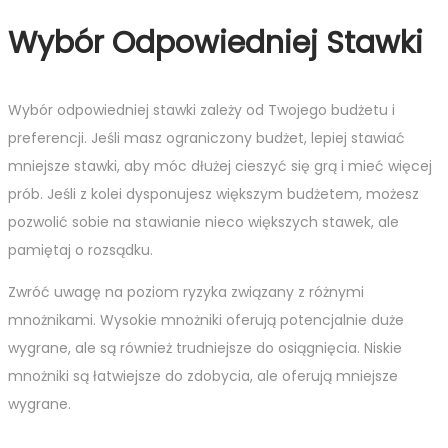
Wybór Odpowiedniej Stawki
Wybór odpowiedniej stawki zależy od Twojego budżetu i
preferencji. Jeśli masz ograniczony budżet, lepiej stawiać
mniejsze stawki, aby móc dłużej cieszyć się grą i mieć więcej
prób. Jeśli z kolei dysponujesz większym budżetem, możesz
pozwolić sobie na stawianie nieco większych stawek, ale
pamiętaj o rozsądku.
Zwróć uwagę na poziom ryzyka związany z różnymi
mnożnikami. Wysokie mnożniki oferują potencjalnie duże
wygrane, ale są również trudniejsze do osiągnięcia. Niskie
mnożniki są łatwiejsze do zdobycia, ale oferują mniejsze
wygrane.