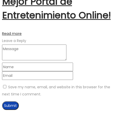
Mejor Portal de
Entretenimiento Online!
Read more
Leave a Reply
Save my name, email, and website in this browser for the
next time I comment.