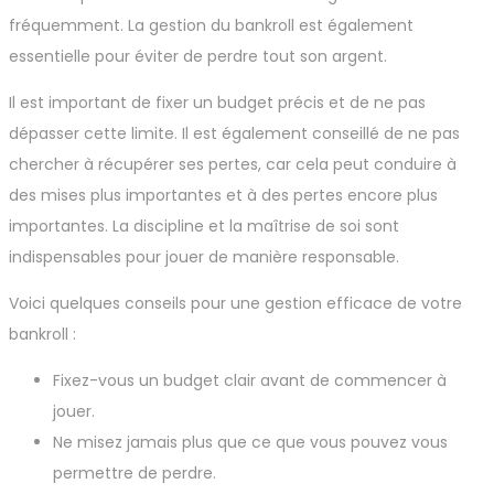
fréquemment. La gestion du bankroll est également
essentielle pour éviter de perdre tout son argent.
Il est important de fixer un budget précis et de ne pas
dépasser cette limite. Il est également conseillé de ne pas
chercher à récupérer ses pertes, car cela peut conduire à
des mises plus importantes et à des pertes encore plus
importantes. La discipline et la maîtrise de soi sont
indispensables pour jouer de manière responsable.
Voici quelques conseils pour une gestion efficace de votre
bankroll :
Fixez-vous un budget clair avant de commencer à
jouer.
Ne misez jamais plus que ce que vous pouvez vous
permettre de perdre.