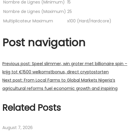
Nombre de Lignes (Minimum)
15
Nombre de Lignes (Maximum)
25
Multiplicateur Maximum
x100 (Hard/Hardcore)
Post navigation
Previous post:
Speel slimmer, win groter met billionaire spin –
krijg tot €1500 welkomstbonus, direct cryptostorten
Next post:
From Local Farms to Global Markets Nigeria’s
agricultural reforms fuel economic growth and inspiring
Related Posts
August 7, 2026