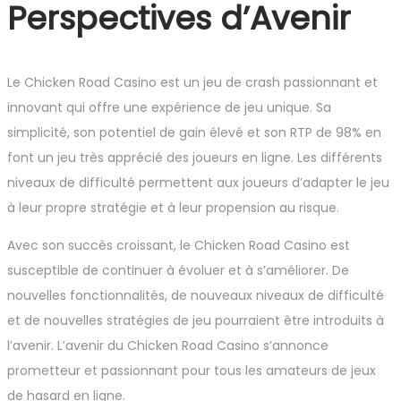
Perspectives d’Avenir
Le Chicken Road Casino est un jeu de crash passionnant et
innovant qui offre une expérience de jeu unique. Sa
simplicité, son potentiel de gain élevé et son RTP de 98% en
font un jeu très apprécié des joueurs en ligne. Les différents
niveaux de difficulté permettent aux joueurs d’adapter le jeu
à leur propre stratégie et à leur propension au risque.
Avec son succès croissant, le Chicken Road Casino est
susceptible de continuer à évoluer et à s’améliorer. De
nouvelles fonctionnalités, de nouveaux niveaux de difficulté
et de nouvelles stratégies de jeu pourraient être introduits à
l’avenir. L’avenir du Chicken Road Casino s’annonce
prometteur et passionnant pour tous les amateurs de jeux
de hasard en ligne.