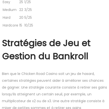
Easy
25
1/25
Medium
22
3/25
Hard
20
5/25
Hardcore
15
10/25
Stratégies de Jeu et
Gestion du Bankroll
Bien que le Chicken Road Casino soit un jeu de hasard,
certaines stratégies peuvent aider à améliorer ses chances
de gagner. Une stratégie courante consiste à retirer ses gains
lorsqu’ils atteignent un certain seuil, par exemple, un
multiplicateur de x2 ou de x3. Une autre stratégie consiste à
miser de petites sommes et à retirer ses gains