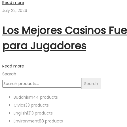
Read more
July 22, 2026
Los Mejores Casinos Fu
para Jugadores
Read more
Search
Search
Buddhism
4
4 products
Civics
3
3 products
English
13
13 products
Environment
8
8 products