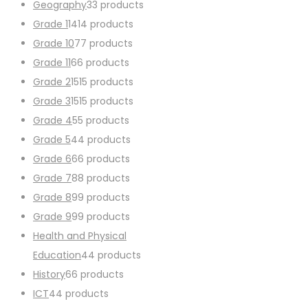
Geography
3
3 products
Grade 1
14
14 products
Grade 10
7
7 products
Grade 11
6
6 products
Grade 2
15
15 products
Grade 3
15
15 products
Grade 4
5
5 products
Grade 5
4
4 products
Grade 6
6
6 products
Grade 7
8
8 products
Grade 8
9
9 products
Grade 9
9
9 products
Health and Physical
Education
4
4 products
History
6
6 products
ICT
4
4 products