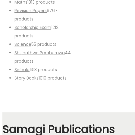
Maths
13
13 products
Revision Papers
67
67
products
Scholarship Exam
12
12
products
Science
5
5 products
Shishathwa Perahuruwa
4
4
products
Sinhala
13
13 products
Story Books
10
10 products
Samagi Publications