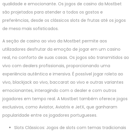
qualidade e emocionante. Os jogos de casino da Mostbet
são projetados para atender a todos os gostos e
preferências, desde os clássicos slots de frutas até os jogos
de mesa mais sofisticados.
A seção de casino ao vivo da Mostbet permite aos
utilizadores desfrutar da emoção de jogar em um casino
real, no conforto de suas casas. Os jogos são transmitidos ao
vivo com dealers profissionais, proporcionando uma
experiência autêntica e imersiva. É possível jogar roleta ao
vivo, blackjack ao vivo, baccarat ao vivo e outras variantes
emocionantes, interagindo com o dealer e com outros
jogadores em tempo real. A Mostbet também oferece jogos
exclusivos, como Aviator, Aviatrix e JetX, que ganharam
popularidade entre os jogadores portugueses.
Slots Clássicos: Jogos de slots com temas tradicionais