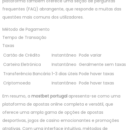
plataforma também oferece uma seção de perguntas
frequentes (FAQ) abrangente, que responde a muitas das
questões mais comuns dos utilizadores.
Método de Pagamento
Tempo de Transação
Taxas
Cartão de Crédito
Instantâneo
Pode variar
Carteira Eletrónica
Instantâneo
Geralmente sem taxas
Transferência Bancária
1-3 dias úteis
Pode haver taxas
Criptomoeda
Instantâneo
Pode haver taxas
Em resumo, a
mostbet portugal
apresenta-se como uma
plataforma de apostas online completa e versátil, que
oferece uma ampla gama de opções de apostas
desportivas, jogos de casino emocionantes e promoções
atrativas. Com uma interface intuitiva, métodos de