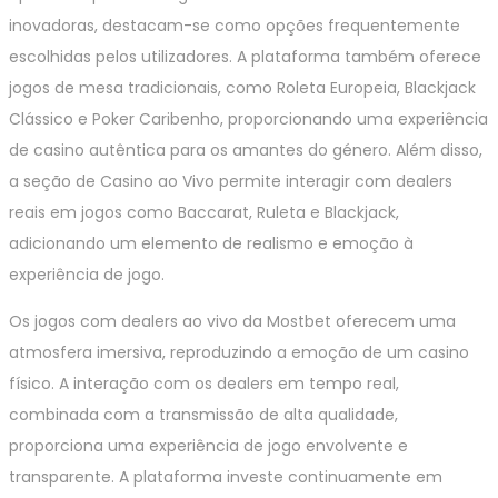
inovadoras, destacam-se como opções frequentemente
escolhidas pelos utilizadores. A plataforma também oferece
jogos de mesa tradicionais, como Roleta Europeia, Blackjack
Clássico e Poker Caribenho, proporcionando uma experiência
de casino autêntica para os amantes do género. Além disso,
a seção de Casino ao Vivo permite interagir com dealers
reais em jogos como Baccarat, Ruleta e Blackjack,
adicionando um elemento de realismo e emoção à
experiência de jogo.
Os jogos com dealers ao vivo da Mostbet oferecem uma
atmosfera imersiva, reproduzindo a emoção de um casino
físico. A interação com os dealers em tempo real,
combinada com a transmissão de alta qualidade,
proporciona uma experiência de jogo envolvente e
transparente. A plataforma investe continuamente em