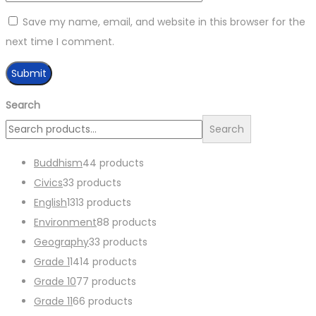
Save my name, email, and website in this browser for the
next time I comment.
Search
Search
Buddhism
4
4 products
Civics
3
3 products
English
13
13 products
Environment
8
8 products
Geography
3
3 products
Grade 1
14
14 products
Grade 10
7
7 products
Grade 11
6
6 products