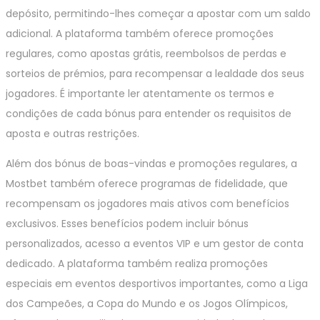
depósito, permitindo-lhes começar a apostar com um saldo
adicional. A plataforma também oferece promoções
regulares, como apostas grátis, reembolsos de perdas e
sorteios de prémios, para recompensar a lealdade dos seus
jogadores. É importante ler atentamente os termos e
condições de cada bónus para entender os requisitos de
aposta e outras restrições.
Além dos bónus de boas-vindas e promoções regulares, a
Mostbet também oferece programas de fidelidade, que
recompensam os jogadores mais ativos com benefícios
exclusivos. Esses benefícios podem incluir bónus
personalizados, acesso a eventos VIP e um gestor de conta
dedicado. A plataforma também realiza promoções
especiais em eventos desportivos importantes, como a Liga
dos Campeões, a Copa do Mundo e os Jogos Olímpicos,