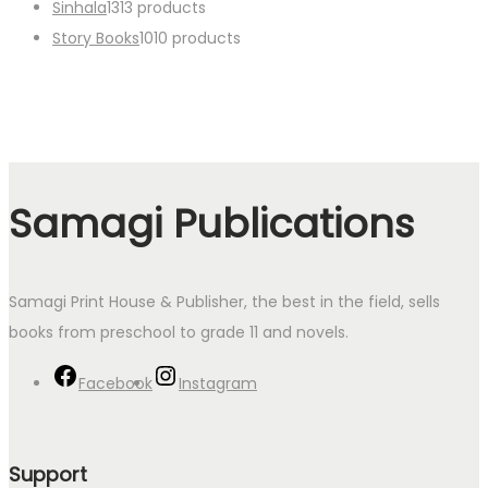
Sinhala
13
13 products
Story Books
10
10 products
Samagi Publications
Samagi Print House & Publisher, the best in the field, sells
books from preschool to grade 11 and novels.
Facebook
Instagram
Support