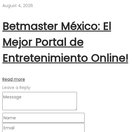
August 4, 2026
Betmaster México: El
Mejor Portal de
Entretenimiento Online!
Read more
Leave a Reply