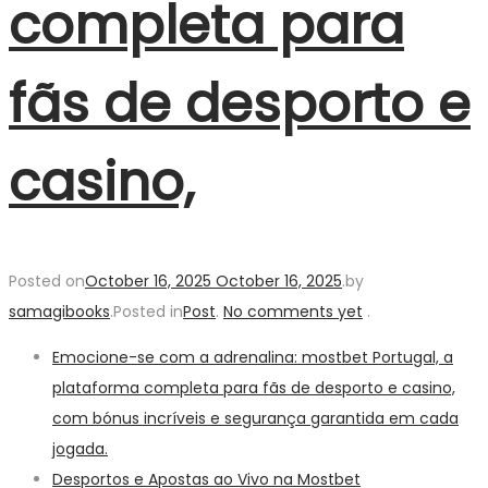
completa para
fãs de desporto e
casino,
Posted on
October 16, 2025
October 16, 2025
.
by
samagibooks
.
Posted in
Post
.
No comments yet
.
Emocione-se com a adrenalina: mostbet Portugal, a
plataforma completa para fãs de desporto e casino,
com bónus incríveis e segurança garantida em cada
jogada.
Desportos e Apostas ao Vivo na Mostbet