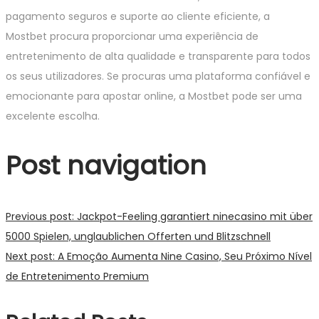
pagamento seguros e suporte ao cliente eficiente, a
Mostbet procura proporcionar uma experiência de
entretenimento de alta qualidade e transparente para todos
os seus utilizadores. Se procuras uma plataforma confiável e
emocionante para apostar online, a Mostbet pode ser uma
excelente escolha.
Post navigation
Previous post:
Jackpot-Feeling garantiert ninecasino mit über
5000 Spielen, unglaublichen Offerten und Blitzschnell
Next post:
A Emoção Aumenta Nine Casino, Seu Próximo Nível
de Entretenimento Premium