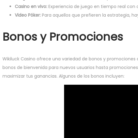
Casino en vivo:
Experiencia de juego en tiempo real con 
Video Póker:
Para aquellos que prefieren la estrategia, ha
Bonos y Promociones
Wikiluck Casino ofrece una variedad de bonos y promociones 
bonos de bienvenida para nuevos usuarios hasta promociones
maximizar tus ganancias. Algunos de los bonos incluyen: