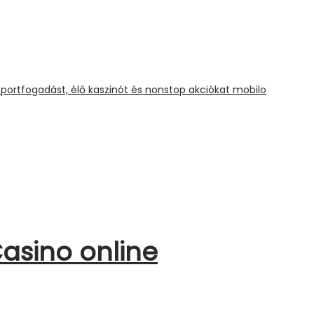
portfogadást, élő kaszinót és nonstop akciókat mobilo
asino online