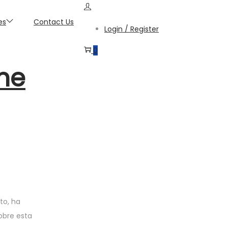
es
Contact Us
Login / Register
0
ne
to, ha
obre esta