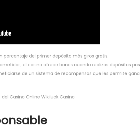
 porcentaje del primer depósito más giros gratis.
etidos, el casino ofrece bonos cuando realizas depósitos post
neficiarse de un sistema de recompensas que les permite gana
ponsable