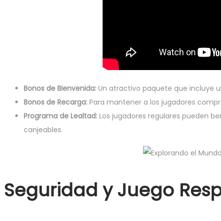
Bonos de Bienvenida:
Un atractivo paquete que incluye un
Bonos de Recarga:
Para mantener a los jugadores comprom
Programa de Lealtad:
Los jugadores regulares pueden be
canjeables.
Seguridad y Juego Res