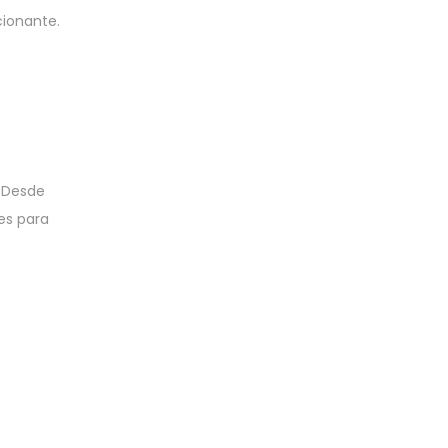
cionante.
. Desde
es para