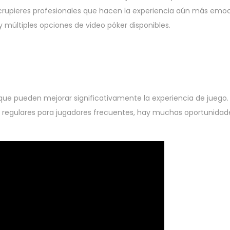
crupieres profesionales que hacen la experiencia aún más emo
y múltiples opciones de video póker disponibles.
que pueden mejorar significativamente la experiencia de juego
 regulares para jugadores frecuentes, hay muchas oportunidad