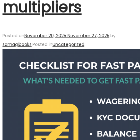
multipliers
Posted on
November 20, 2025
November 27, 2025
.
by
samagibooks
.
Posted in
Uncategorized
.