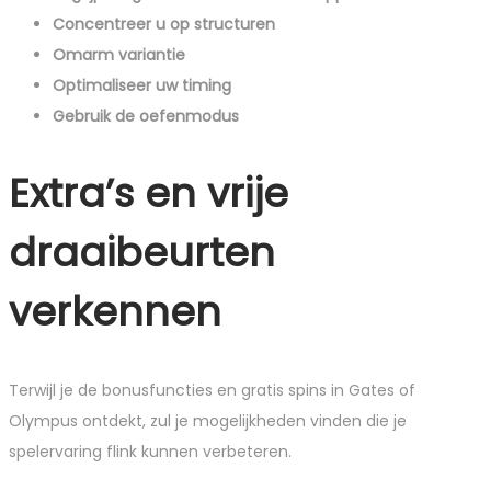
Concentreer u op structuren
Omarm variantie
Optimaliseer uw timing
Gebruik de oefenmodus
Extra’s en vrije
draaibeurten
verkennen
Terwijl je de bonusfuncties en gratis spins in Gates of
Olympus ontdekt, zul je mogelijkheden vinden die je
spelervaring flink kunnen verbeteren.