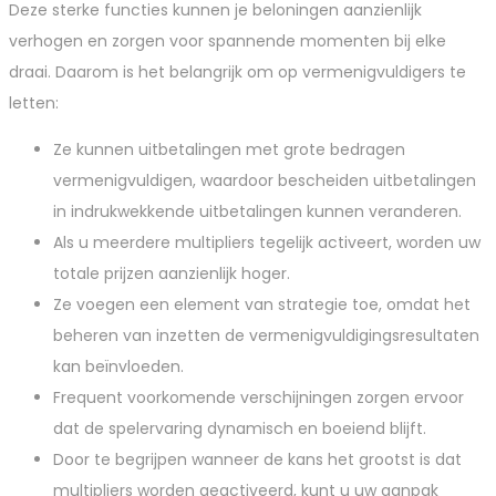
Deze sterke functies kunnen je beloningen aanzienlijk
verhogen en zorgen voor spannende momenten bij elke
draai. Daarom is het belangrijk om op vermenigvuldigers te
letten:
Ze kunnen uitbetalingen met grote bedragen
vermenigvuldigen, waardoor bescheiden uitbetalingen
in indrukwekkende uitbetalingen kunnen veranderen.
Als u meerdere multipliers tegelijk activeert, worden uw
totale prijzen aanzienlijk hoger.
Ze voegen een element van strategie toe, omdat het
beheren van inzetten de vermenigvuldigingsresultaten
kan beïnvloeden.
Frequent voorkomende verschijningen zorgen ervoor
dat de spelervaring dynamisch en boeiend blijft.
Door te begrijpen wanneer de kans het grootst is dat
multipliers worden geactiveerd, kunt u uw aanpak