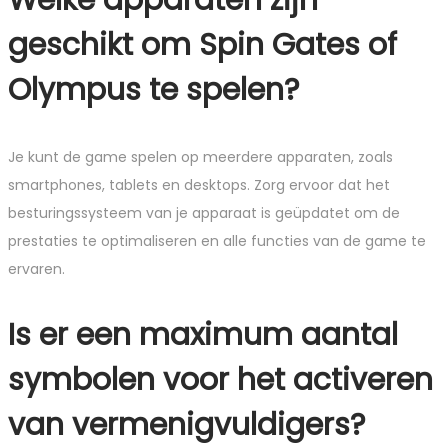
geschikt om Spin Gates of
Olympus te spelen?
Je kunt de game spelen op meerdere apparaten, zoals
smartphones, tablets en desktops. Zorg ervoor dat het
besturingssysteem van je apparaat is geüpdatet om de
prestaties te optimaliseren en alle functies van de game te
ervaren.
Is er een maximum aantal
symbolen voor het activeren
van vermenigvuldigers?