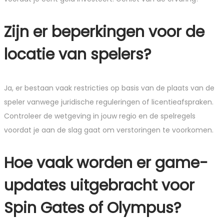
Zijn er beperkingen voor de
locatie van spelers?
Ja, er bestaan vaak restricties op basis van de plaats van de
speler vanwege juridische reguleringen of licentieafspraken.
Controleer de wetgeving in jouw regio en de spelregels
voordat je aan de slag gaat om verstoringen te voorkomen.
Hoe vaak worden er game-
updates uitgebracht voor
Spin Gates of Olympus?