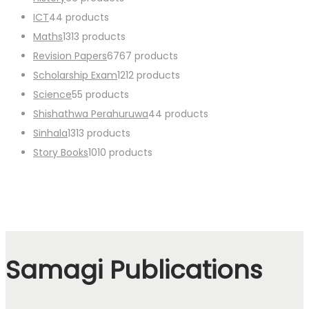
ICT
4
4 products
Maths
13
13 products
Revision Papers
67
67 products
Scholarship Exam
12
12 products
Science
5
5 products
Shishathwa Perahuruwa
4
4 products
Sinhala
13
13 products
Story Books
10
10 products
Samagi Publications