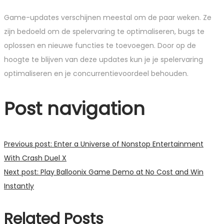
Game-updates verschijnen meestal om de paar weken. Ze
zijn bedoeld om de spelervaring te optimaliseren, bugs te
oplossen en nieuwe functies te toevoegen. Door op de
hoogte te blijven van deze updates kun je je spelervaring
optimaliseren en je concurrentievoordeel behouden.
Post navigation
Previous post:
Enter a Universe of Nonstop Entertainment
With Crash Duel X
Next post:
Play Balloonix Game Demo at No Cost and Win
Instantly
Related Posts