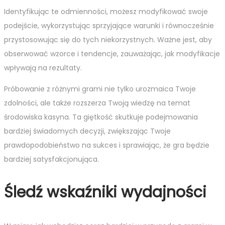
Identyfikując te odmienności, możesz modyfikować swoje
podejście, wykorzystując sprzyjające warunki i równocześnie
przystosowując się do tych niekorzystnych. Ważne jest, aby
obserwować wzorce i tendencje, zauważając, jak modyfikacje
wpływają na rezultaty.
Próbowanie z różnymi grami nie tylko urozmaica Twoje
zdolności, ale także rozszerza Twoją wiedzę na temat
środowiska kasyna. Ta giętkość skutkuje podejmowania
bardziej świadomych decyzji, zwiększając Twoje
prawdopodobieństwo na sukces i sprawiając, że gra będzie
bardziej satysfakcjonująca.
Śledź wskaźniki wydajności