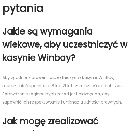
pytania
Jakie są wymagania
wiekowe, aby uczestniczyć w
kasynie Winbay?
Aby zgodnie z prawem uczestniczyć w kasynie WinBay,
musisz mieć spełnione 18 lub 21 lat, w zależności od obszaru.
Sprawdzenie regionalnych zasad jest niezbędna, aby
zapewnić ich respektowanie i uniknąć trudności prawnych.
Jak mogę zrealizować