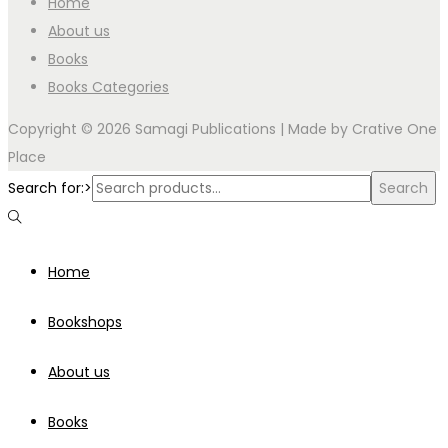
Home
About us
Books
Books Categories
Copyright © 2026 Samagi Publications | Made by
Crative One
Place
Search for:>
Search
Home
Bookshops
About us
Books