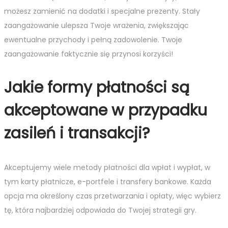
możesz zamienić na dodatki i specjalne prezenty. Stały
zaangażowanie ulepsza Twoje wrażenia, zwiększając
ewentualne przychody i pełną zadowolenie. Twoje
zaangażowanie faktycznie się przynosi korzyści!
Jakie formy płatności są
akceptowane w przypadku
zasileń i transakcji?
Akceptujemy wiele metody płatności dla wpłat i wypłat, w
tym karty płatnicze, e-portfele i transfery bankowe. Każda
opcja ma określony czas przetwarzania i opłaty, więc wybierz
tę, która najbardziej odpowiada do Twojej strategii gry.