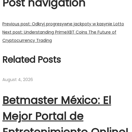
Post navigation
Previous post:
Odkryj progresywne jackpoty w kasynie Lotto
Next post:
Understanding PrimeXBT Coins The Future of
Cryptocurrency Trading
Related Posts
August 4, 2026
Betmaster México: El
Mejor Portal de