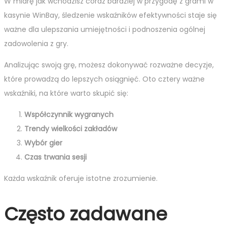
W miarę jak wchodzisz coraz bardziej w przygodę z grami w
kasynie WinBay, śledzenie wskaźników efektywności staje się
ważne dla ulepszania umiejętności i podnoszenia ogólnej
zadowolenia z gry.
Analizując swoją grę, możesz dokonywać rozważne decyzje,
które prowadzą do lepszych osiągnięć. Oto cztery ważne
wskaźniki, na które warto skupić się:
Współczynnik wygranych
Trendy wielkości zakładów
Wybór gier
Czas trwania sesji
Każda wskaźnik oferuje istotne zrozumienie.
Często zadawane